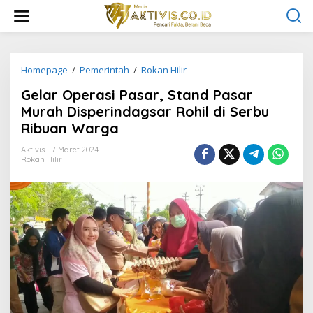
L
e
w
a
t
i
Homepage
/
Pemerintah
/
Rokan Hilir
G
k
e
Gelar Operasi Pasar, Stand Pasar
e
l
k
a
Murah Disperindagsar Rohil di Serbu
o
r
Ribuan Warga
n
O
t
p
Aktivis
7 Maret 2024
e
e
Rokan Hilir
n
r
a
s
i
P
a
s
a
r
,
S
t