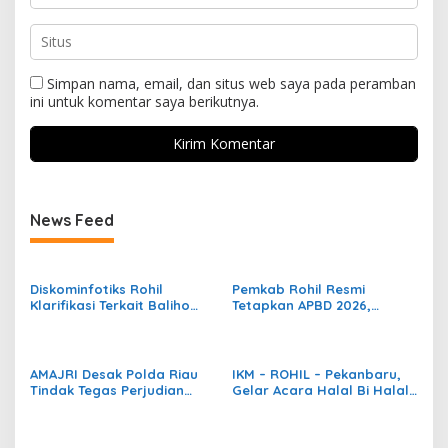
Simpan nama, email, dan situs web saya pada peramban
ini untuk komentar saya berikutnya.
News Feed
Diskominfotiks Rohil
Pemkab Rohil Resmi
Klarifikasi Terkait Baliho
Tetapkan APBD 2026,
Cap Go Meh Tanpa Foto
Bupati H. Bistamam Fokus
Wakil Bupati
Wujudkan Visi
Pembangunan Daerah
AMAJRI Desak Polda Riau
IKM – ROHIL – Pekanbaru,
Tindak Tegas Perjudian
Gelar Acara Halal Bi Halal
Meja Ikan di Rokan Hilir
Dan Pelepasan Calon
Jemaah Haji Rohil –
Pekanbaru 2025