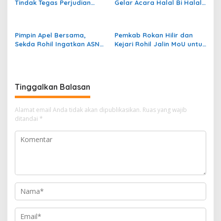
Tindak Tegas Perjudian
Gelar Acara Halal Bi Halal
s
Meja Ikan di Rokan Hilir
Dan Pelepasan Calon
Jemaah Haji Rohil –
Pekanbaru 2025
Pimpin Apel Bersama,
Pemkab Rokan Hilir dan
Sekda Rohil Ingatkan ASN
Kejari Rohil Jalin MoU untuk
Bekerja Sesuai Aturan
Perkuat Sinergi Hukum
Bukan Menurut Selera
Pribadi
Tinggalkan Balasan
Alamat email Anda tidak akan dipublikasikan.
Ruas yang wajib
ditandai
*