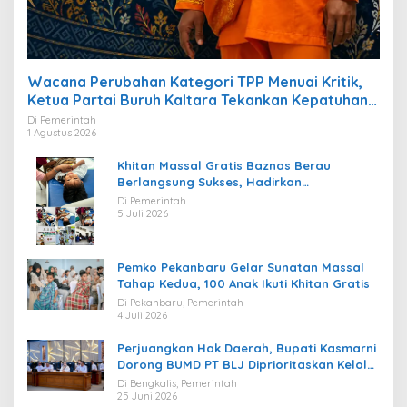
Wacana Perubahan Kategori TPP Menuai Kritik,
Ketua Partai Buruh Kaltara Tekankan Kepatuhan
Regulasi
Di Pemerintah
1 Agustus 2026
Khitan Massal Gratis Baznas Berau
Berlangsung Sukses, Hadirkan
Kebahagiaan bagi Puluhan Anak
Di Pemerintah
5 Juli 2026
Pemko Pekanbaru Gelar Sunatan Massal
Tahap Kedua, 100 Anak Ikuti Khitan Gratis
Di Pekanbaru, Pemerintah
4 Juli 2026
Perjuangkan Hak Daerah, Bupati Kasmarni
Dorong BUMD PT BLJ Diprioritaskan Kelola
Migas
Di Bengkalis, Pemerintah
25 Juni 2026