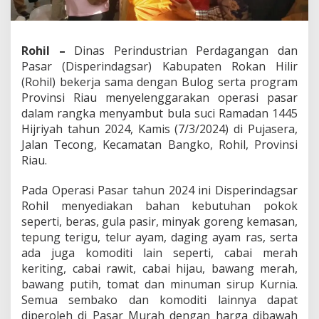
a
n
d
P
Rohil –
Dinas Perindustrian Perdagangan dan
a
Pasar (Disperindagsar) Kabupaten Rokan Hilir
s
(Rohil) bekerja sama dengan Bulog serta program
a
Provinsi Riau menyelenggarakan operasi pasar
r
M
dalam rangka menyambut bula suci Ramadan 1445
u
Hijriyah tahun 2024, Kamis (7/3/2024) di Pujasera,
r
Jalan Tecong, Kecamatan Bangko, Rohil, Provinsi
a
Riau.
h
D
i
Pada Operasi Pasar tahun 2024 ini Disperindagsar
s
Rohil menyediakan bahan kebutuhan pokok
p
seperti, beras, gula pasir, minyak goreng kemasan,
e
tepung terigu, telur ayam, daging ayam ras, serta
r
ada juga komoditi lain seperti, cabai merah
i
n
keriting, cabai rawit, cabai hijau, bawang merah,
d
bawang putih, tomat dan minuman sirup Kurnia.
a
Semua sembako dan komoditi lainnya dapat
g
diperoleh di Pasar Murah dengan harga dibawah
s