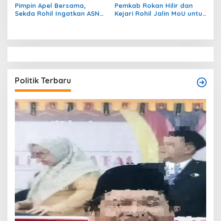
Pimpin Apel Bersama,
Pemkab Rokan Hilir dan
Sekda Rohil Ingatkan ASN
Kejari Rohil Jalin MoU untuk
Bekerja Sesuai Aturan
Perkuat Sinergi Hukum
Bukan Menurut Selera
Pribadi
Politik Terbaru
T
O
W
Di