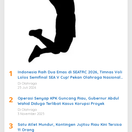
1
Indonesia Raih Dua Emas di SEATRC 2026, Timnas Voli
Lolos Semifinal SEA V Cup! Pekan Olahraga Nasional
Bergemuruh
Di Olahraga
25 Juli 2026
2
Operasi Senyap KPK Guncang Riau, Gubernur Abdul
Wahid Diduga Terlibat Kasus Korupsi Proyek
Di Olahraga
3 November 2025
3
Satu Atlet Mundur, Kontingen Jujitsu Riau Kini Tersisa
11 Orang