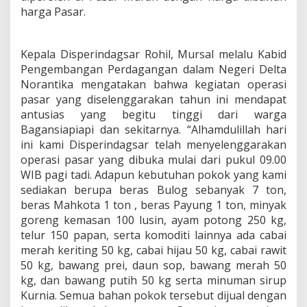
a
harga Pasar.
r
R
o
Kepala Disperindagsar Rohil, Mursal melalu Kabid
h
Pengembangan Perdagangan dalam Negeri Delta
i
Norantika mengatakan bahwa kegiatan operasi
l
d
pasar yang diselenggarakan tahun ini mendapat
i
antusias yang begitu tinggi dari warga
S
Bagansiapiapi dan sekitarnya. “Alhamdulillah hari
e
ini kami Disperindagsar telah menyelenggarakan
r
b
operasi pasar yang dibuka mulai dari pukul 09.00
u
WIB pagi tadi. Adapun kebutuhan pokok yang kami
R
sediakan berupa beras Bulog sebanyak 7 ton,
i
beras Mahkota 1 ton , beras Payung 1 ton, minyak
b
goreng kemasan 100 lusin, ayam potong 250 kg,
u
a
telur 150 papan, serta komoditi lainnya ada cabai
n
merah keriting 50 kg, cabai hijau 50 kg, cabai rawit
W
50 kg, bawang prei, daun sop, bawang merah 50
a
kg, dan bawang putih 50 kg serta minuman sirup
r
g
Kurnia. Semua bahan pokok tersebut dijual dengan
a