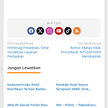
Ikuti Kami
N
Pos sebelumnya
Pos berikutnya
Kemenag Pekanbaru Gelar
Rumor Mutasi tidak
a
Sosialisasi Layanan
Prosedural, BPSDM Rohil
v
Perbankan
Membantah
i
Jangan Lewatkan
g
a
s
Diskominfotiks Rohil
Pemkab Rohil Resmi
Klarifikasi Terkait Baliho
Tetapkan APBD 2026,
i
Cap Go Meh Tanpa Foto
Bupati H. Bistamam Fokus
p
Wakil Bupati
Wujudkan Visi
Pembangunan Daerah
o
AMAJRI Desak Polda Riau
IKM – ROHIL – Pekanbaru,