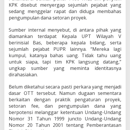
d
KPK disebut menyergap sejumlah pejabat yang
D
sedang menggelar rapat dan diduga membahas
i
pengumpulan dana setoran proyek.
d
u
Sumber internal menyebut, di antara pihak yang
g
a
diamankan terdapat Kepala UPT Wilayah V
T
berinisial Bas, beberapa kepala bidang, serta
e
sejumlah pejabat PUPR lainnya. “Mereka lagi
r
kumpul, katanya bahas uang. Tidak tahu uang
l
untuk siapa, tapi tim KPK langsung datang,”
i
b
ungkap sumber yang meminta identitasnya
a
dirahasiakan.
t
K
Belum diketahui secara pasti perkara yang menjadi
a
dasar OTT tersebut. Namun dugaan sementara
s
u
berkaitan dengan praktik pengaturan proyek,
s
setoran fee, dan pengumpulan dana yang
K
berpotensi melanggar ketentuan Undang-Undang
o
Nomor 31 Tahun 1999 juncto Undang-Undang
r
u
Nomor 20 Tahun 2001 tentang Pemberantasan
p