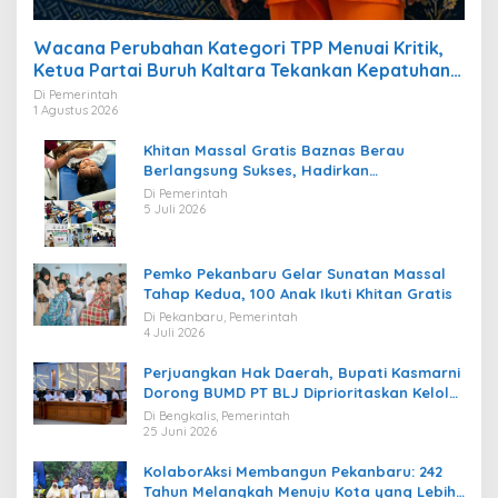
Wacana Perubahan Kategori TPP Menuai Kritik,
Ketua Partai Buruh Kaltara Tekankan Kepatuhan
Regulasi
Di Pemerintah
1 Agustus 2026
Khitan Massal Gratis Baznas Berau
Berlangsung Sukses, Hadirkan
Kebahagiaan bagi Puluhan Anak
Di Pemerintah
5 Juli 2026
Pemko Pekanbaru Gelar Sunatan Massal
Tahap Kedua, 100 Anak Ikuti Khitan Gratis
Di Pekanbaru, Pemerintah
4 Juli 2026
Perjuangkan Hak Daerah, Bupati Kasmarni
Dorong BUMD PT BLJ Diprioritaskan Kelola
Migas
Di Bengkalis, Pemerintah
25 Juni 2026
KolaborAksi Membangun Pekanbaru: 242
Tahun Melangkah Menuju Kota yang Lebih