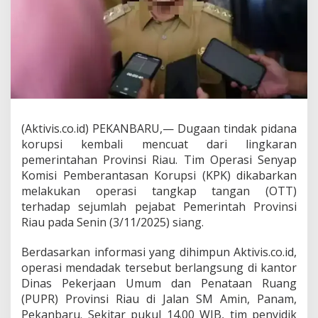
a
n
g
R
i
a
u
,
G
u
(Aktivis.co.id) PEKANBARU,— Dugaan tindak pidana
b
korupsi kembali mencuat dari lingkaran
e
pemerintahan Provinsi Riau. Tim Operasi Senyap
r
Komisi Pemberantasan Korupsi (KPK) dikabarkan
n
u
melakukan operasi tangkap tangan (OTT)
r
terhadap sejumlah pejabat Pemerintah Provinsi
A
Riau pada Senin (3/11/2025) siang.
b
d
Berdasarkan informasi yang dihimpun Aktivis.co.id,
u
l
operasi mendadak tersebut berlangsung di kantor
W
Dinas Pekerjaan Umum dan Penataan Ruang
a
(PUPR) Provinsi Riau di Jalan SM Amin, Panam,
h
Pekanbaru. Sekitar pukul 14.00 WIB, tim penyidik
i