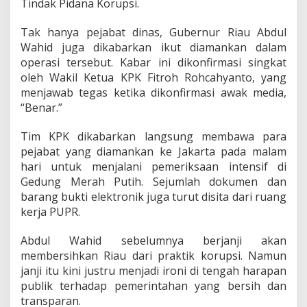
Tindak Pidana Korupsi.
s
i
Tak hanya pejabat dinas, Gubernur Riau Abdul
P
Wahid juga dikabarkan ikut diamankan dalam
r
o
operasi tersebut. Kabar ini dikonfirmasi singkat
y
oleh Wakil Ketua KPK Fitroh Rohcahyanto, yang
e
menjawab tegas ketika dikonfirmasi awak media,
k
“Benar.”
Tim KPK dikabarkan langsung membawa para
pejabat yang diamankan ke Jakarta pada malam
hari untuk menjalani pemeriksaan intensif di
Gedung Merah Putih. Sejumlah dokumen dan
barang bukti elektronik juga turut disita dari ruang
kerja PUPR.
Abdul Wahid sebelumnya berjanji akan
membersihkan Riau dari praktik korupsi. Namun
janji itu kini justru menjadi ironi di tengah harapan
publik terhadap pemerintahan yang bersih dan
transparan.