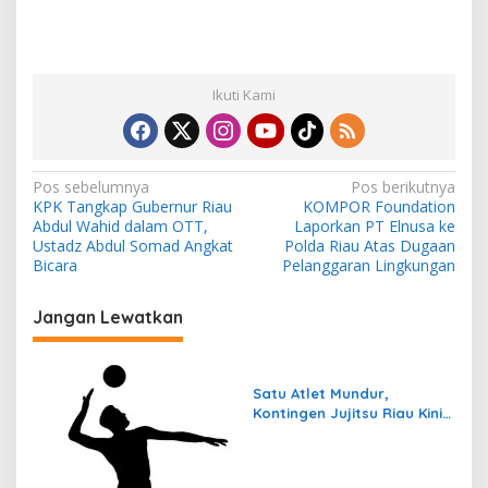
Ikuti Kami
N
Pos sebelumnya
Pos berikutnya
KPK Tangkap Gubernur Riau
KOMPOR Foundation
a
Abdul Wahid dalam OTT,
Laporkan PT Elnusa ke
v
Ustadz Abdul Somad Angkat
Polda Riau Atas Dugaan
Bicara
Pelanggaran Lingkungan
i
g
Jangan Lewatkan
a
s
Satu Atlet Mundur,
i
Kontingen Jujitsu Riau Kini
p
Tersisa 11 Orang
o