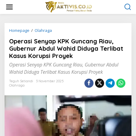
L
e
w
a
t
i
Homepage
/
Olahraga
O
k
p
Operasi Senyap KPK Guncang Riau,
e
e
k
r
Gubernur Abdul Wahid Diduga Terlibat
o
a
Kasus Korupsi Proyek
n
s
t
i
Operasi Senyap KPK Guncang Riau, Gubernur Abdul
e
S
Wahid Diduga Terlibat Kasus Korupsi Proyek
n
e
n
Teguh Setiandi
3 November 2025
y
Olahraga
a
p
K
P
K
G
u
n
c