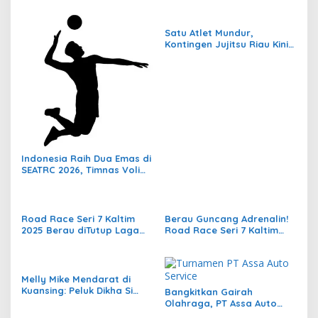
Satu Atlet Mundur,
Kontingen Jujitsu Riau Kini
Tersisa 11 Orang
Indonesia Raih Dua Emas di
SEATRC 2026, Timnas Voli
Lolos Semifinal SEA V Cup!
Pekan Olahraga Nasional
Bergemuruh
Road Race Seri 7 Kaltim
Berau Guncang Adrenalin!
2025 Berau diTutup Laga
Road Race Seri 7 Kaltim
dengan Aksi Seru dan
Bupati Cup 2025 Jadi
Penuh Sportivitas
Momentum Lahirnya Sirkuit
Permanen 2026
Melly Mike Mendarat di
Kuansing: Peluk Dikha Si
Bangkitkan Gairah
“Aura Farming”, Siap
Olahraga, PT Assa Auto
Panaskan Pacu Jalur 2025
Service Sukses Dukung