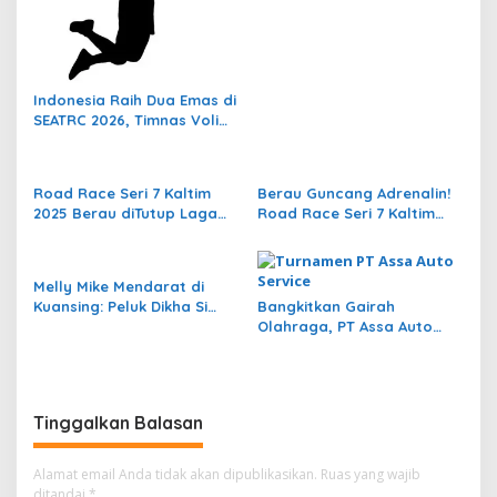
s
Indonesia Raih Dua Emas di
SEATRC 2026, Timnas Voli
Lolos Semifinal SEA V Cup!
Pekan Olahraga Nasional
Bergemuruh
Road Race Seri 7 Kaltim
Berau Guncang Adrenalin!
2025 Berau diTutup Laga
Road Race Seri 7 Kaltim
dengan Aksi Seru dan
Bupati Cup 2025 Jadi
Penuh Sportivitas
Momentum Lahirnya Sirkuit
Permanen 2026
Melly Mike Mendarat di
Kuansing: Peluk Dikha Si
Bangkitkan Gairah
“Aura Farming”, Siap
Olahraga, PT Assa Auto
Panaskan Pacu Jalur 2025
Service Sukses Dukung
Turnamen Voli DPW GM
Pujakesuma Cup 1
Tinggalkan Balasan
Alamat email Anda tidak akan dipublikasikan.
Ruas yang wajib
ditandai
*