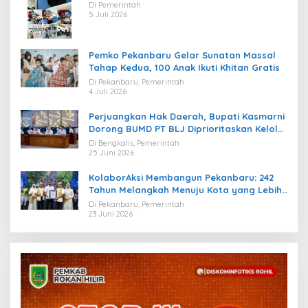
Kebahagiaan bagi Puluhan Anak
Di Pemerintah
5 Juli 2026
Pemko Pekanbaru Gelar Sunatan Massal
Tahap Kedua, 100 Anak Ikuti Khitan Gratis
Di Pekanbaru, Pemerintah
4 Juli 2026
Perjuangkan Hak Daerah, Bupati Kasmarni
Dorong BUMD PT BLJ Diprioritaskan Kelola
Migas
Di Bengkalis, Pemerintah
25 Juni 2026
KolaborAksi Membangun Pekanbaru: 242
Tahun Melangkah Menuju Kota yang Lebih
Maju
Di Pekanbaru, Pemerintah
23 Juni 2026