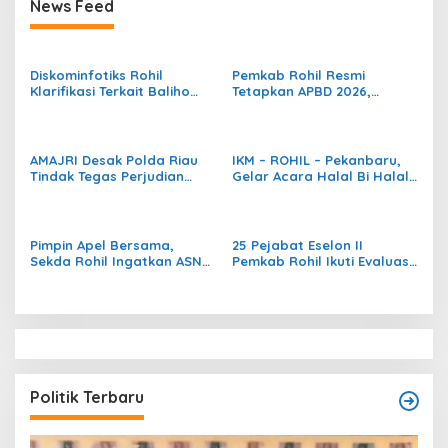
News Feed
Diskominfotiks Rohil
Pemkab Rohil Resmi
Klarifikasi Terkait Baliho
Tetapkan APBD 2026,
Cap Go Meh Tanpa Foto
Bupati H. Bistamam Fokus
Wakil Bupati
Wujudkan Visi
Pembangunan Daerah
AMAJRI Desak Polda Riau
IKM – ROHIL – Pekanbaru,
Tindak Tegas Perjudian
Gelar Acara Halal Bi Halal
Meja Ikan di Rokan Hilir
Dan Pelepasan Calon
Jemaah Haji Rohil –
Pekanbaru 2025
Pimpin Apel Bersama,
25 Pejabat Eselon II
Sekda Rohil Ingatkan ASN
Pemkab Rohil Ikuti Evaluasi
Bekerja Sesuai Aturan
Kinerja dan Uji Kompetensi
Bukan Menurut Selera
Pribadi
Politik Terbaru