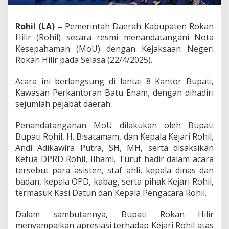
n
K
e
Rohil (LA) –
Pemerintah Daerah Kabupaten Rokan
j
Hilir (Rohil) secara resmi menandatangani Nota
a
Kesepahaman (MoU) dengan Kejaksaan Negeri
r
Rokan Hilir pada Selasa (22/4/2025).
i
R
o
Acara ini berlangsung di lantai 8 Kantor Bupati,
h
Kawasan Perkantoran Batu Enam, dengan dihadiri
i
sejumlah pejabat daerah.
l
J
a
Penandatanganan MoU dilakukan oleh Bupati
l
Bupati Rohil, H. Bisatamam, dan Kepala Kejari Rohil,
i
Andi Adikawira Putra, SH, MH, serta disaksikan
n
Ketua DPRD Rohil, Ilhami. Turut hadir dalam acara
M
tersebut para asisten, staf ahli, kepala dinas dan
o
U
badan, kepala OPD, kabag, serta pihak Kejari Rohil,
u
termasuk Kasi Datun dan Kepala Pengacara Rohil.
n
t
Dalam sambutannya, Bupati Rokan Hilir
u
menyampaikan apresiasi terhadap Kejari Rohil atas
k