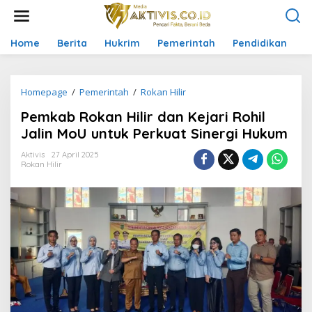
L
e
w
a
Home
Berita
Hukrim
Pemerintah
Pendidikan
P
t
i
k
Homepage
/
Pemerintah
/
Rokan Hilir
P
e
e
k
Pemkab Rokan Hilir dan Kejari Rohil
m
o
k
n
Jalin MoU untuk Perkuat Sinergi Hukum
a
t
b
e
Aktivis
27 April 2025
Rokan Hilir
R
n
o
k
a
n
H
i
l
i
r
d
a