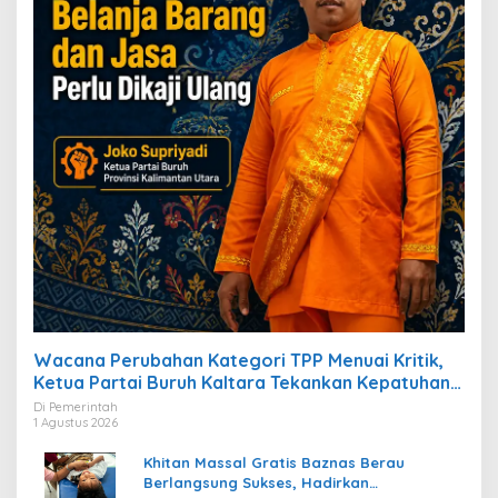
Wacana Perubahan Kategori TPP Menuai Kritik,
Ketua Partai Buruh Kaltara Tekankan Kepatuhan
Regulasi
Di Pemerintah
1 Agustus 2026
Khitan Massal Gratis Baznas Berau
Berlangsung Sukses, Hadirkan