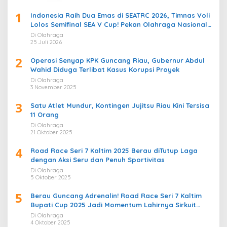
1
Indonesia Raih Dua Emas di SEATRC 2026, Timnas Voli
Lolos Semifinal SEA V Cup! Pekan Olahraga Nasional
Bergemuruh
Di Olahraga
25 Juli 2026
2
Operasi Senyap KPK Guncang Riau, Gubernur Abdul
Wahid Diduga Terlibat Kasus Korupsi Proyek
Di Olahraga
3 November 2025
3
Satu Atlet Mundur, Kontingen Jujitsu Riau Kini Tersisa
11 Orang
Di Olahraga
21 Oktober 2025
4
Road Race Seri 7 Kaltim 2025 Berau diTutup Laga
dengan Aksi Seru dan Penuh Sportivitas
Di Olahraga
5 Oktober 2025
5
Berau Guncang Adrenalin! Road Race Seri 7 Kaltim
Bupati Cup 2025 Jadi Momentum Lahirnya Sirkuit
Permanen 2026
Di Olahraga
4 Oktober 2025