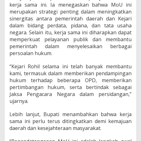
P
kerja sama ini. Ia menegaskan bahwa MoU ini
e
merupakan strategi penting dalam meningkatkan
r
sinergitas antara pemerintah daerah dan Kejari
k
dalam bidang perdata, pidana, dan tata usaha
u
a
negara. Selain itu, kerja sama ini diharapkan dapat
t
memperkuat pelayanan publik dan membantu
S
pemerintah dalam menyelesaikan berbagai
i
persoalan hukum.
n
e
r
“Kejari Rohil selama ini telah banyak membantu
g
kami, termasuk dalam memberikan pendampingan
i
hukum terhadap beberapa OPD, memberikan
H
pertimbangan hukum, serta bertindak sebagai
u
Jaksa Pengacara Negara dalam persidangan,”
k
u
ujarnya.
m
Lebih lanjut, Bupati menambahkan bahwa kerja
sama ini perlu terus ditingkatkan demi kemajuan
daerah dan kesejahteraan masyarakat.