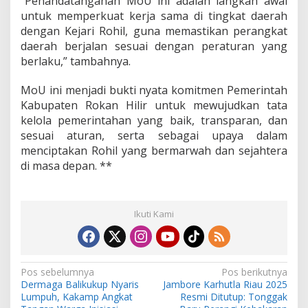
“Penandatanganan MoU ini adalah langkah awal
untuk memperkuat kerja sama di tingkat daerah
dengan Kejari Rohil, guna memastikan perangkat
daerah berjalan sesuai dengan peraturan yang
berlaku,” tambahnya.
MoU ini menjadi bukti nyata komitmen Pemerintah
Kabupaten Rokan Hilir untuk mewujudkan tata
kelola pemerintahan yang baik, transparan, dan
sesuai aturan, serta sebagai upaya dalam
menciptakan Rohil yang bermarwah dan sejahtera
di masa depan. **
Ikuti Kami
N
Pos sebelumnya
Pos berikutnya
Dermaga Balikukup Nyaris
Jambore Karhutla Riau 2025
a
Lumpuh, Kakamp Angkat
Resmi Ditutup: Tonggak