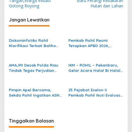
v
Tangan,Warga Inisiasi
Baru Perangi Kebakaran
Gotong Royong
Hutan dan Lahan
i
g
Jangan Lewatkan
a
s
Diskominfotiks Rohil
Pemkab Rohil Resmi
i
Klarifikasi Terkait Baliho
Tetapkan APBD 2026,
p
Cap Go Meh Tanpa Foto
Bupati H. Bistamam Fokus
Wakil Bupati
Wujudkan Visi
o
Pembangunan Daerah
AMAJRI Desak Polda Riau
IKM – ROHIL – Pekanbaru,
s
Tindak Tegas Perjudian
Gelar Acara Halal Bi Halal
Meja Ikan di Rokan Hilir
Dan Pelepasan Calon
Jemaah Haji Rohil –
Pekanbaru 2025
Pimpin Apel Bersama,
25 Pejabat Eselon II
Sekda Rohil Ingatkan ASN
Pemkab Rohil Ikuti Evaluasi
Bekerja Sesuai Aturan
Kinerja dan Uji Kompetensi
Bukan Menurut Selera
Pribadi
Tinggalkan Balasan