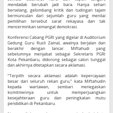
G
mendadak berubah jadi bara. Hanya sehari
u
berselang, gelombang kritik dan tudingan tajam
r
bermunculan dari sejumlah guru yang menilai
u
pemilihan tersebut sarat rekayasa dan tak
M
mencerminkan semangat demokrasi.
i
n
t
Konferensi Cabang PGRI yang digelar di Auditorium
a
Gedung Guru Rusli Zainal, awalnya berjalan dan
E
berakhir dengan lancar. Miftahudi yang
v
sebelumnya menjabat sebagai Sekretaris PGRI
a
l
Kota Pekanbaru, didorong sebagai calon tunggal
u
dan akhirnya ditetapkan secara aklamasi.
a
s
“Terpilih secara aklamasi adalah kepercayaan
i
besar dari seluruh rekan guru,” kata Miftahudin
M
e
kepada wartawan, sembari menegaskan
k
komitmennya untuk memperjuangkan
a
kesejahteraan guru dan peningkatan mutu
n
pendidikan di Pekanbaru.
i
s
m