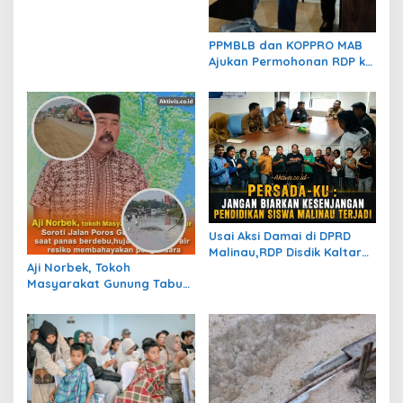
Dibiarkan
PPMBLB dan KOPPRO MAB
Ajukan Permohonan RDP ke
DPRD Berau Bahas Regulasi
dan Solusi Transisi MBLB
Usai Aksi Damai di DPRD
Malinau,RDP Disdik Kaltara
Aji Norbek, Tokoh
Respons Tuntutan Persada-
Masyarakat Gunung Tabur,
ku Terkait SPMB
Soroti Jalan Harm Ayoeb,
Genangan Air dan Lumpur
Dikeluhkan Warga