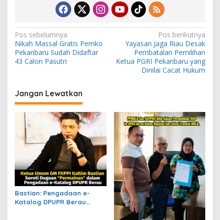
N
Pos sebelumnya
Pos berikutnya
Nikah Massal Gratis Pemko
Yayasan Jaga Riau Desak
a
Pekanbaru Sudah Didaftar
Pembatalan Pemilihan
v
43 Calon Pasutri
Ketua PGRI Pekanbaru yang
Dinilai Cacat Hukum
i
g
Jangan Lewatkan
a
s
i
p
o
s
Bastian: Pengadaan e-
Katalog DPUPR Berau
Harus Transparan, Dugaan
Permainan Tak Boleh