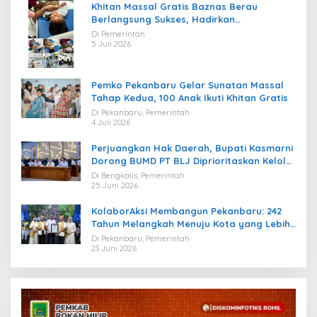
Khitan Massal Gratis Baznas Berau
Berlangsung Sukses, Hadirkan
Kebahagiaan bagi Puluhan Anak
Di Pemerintah
5 Juli 2026
Pemko Pekanbaru Gelar Sunatan Massal
Tahap Kedua, 100 Anak Ikuti Khitan Gratis
Di Pekanbaru, Pemerintah
4 Juli 2026
Perjuangkan Hak Daerah, Bupati Kasmarni
Dorong BUMD PT BLJ Diprioritaskan Kelola
Migas
Di Bengkalis, Pemerintah
25 Juni 2026
KolaborAksi Membangun Pekanbaru: 242
Tahun Melangkah Menuju Kota yang Lebih
Maju
Di Pekanbaru, Pemerintah
23 Juni 2026