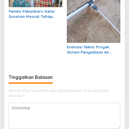
Pemko Pekanbaru Gelar
Sunatan Massal Tahap
Kedua, 100 Anak Ikuti
Khitan Gratis
Evaluasi Teknis Proyek
Sistem Penyediaan Air
Bersih Dana Kampung di RT
1 Semanting Tidak
Berfungsi
Tinggalkan Balasan
Alamat email Anda tidak akan dipublikasikan.
Ruas yang wajib
ditandai
*