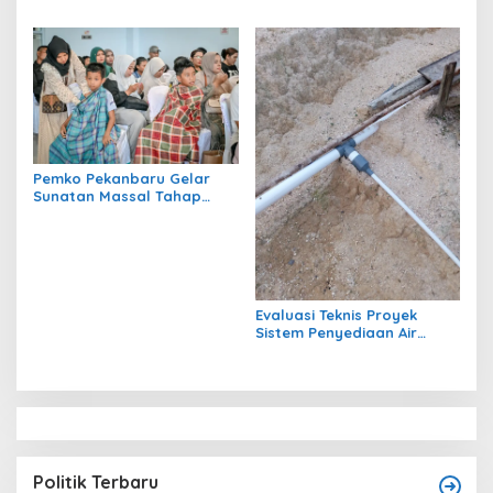
Soroti Jalan Harm Ayoeb,
Genangan Air dan Lumpur
Dikeluhkan Warga
Pemko Pekanbaru Gelar
Sunatan Massal Tahap
Kedua, 100 Anak Ikuti
Khitan Gratis
Evaluasi Teknis Proyek
Sistem Penyediaan Air
Bersih Dana Kampung di RT
1 Semanting Tidak
Berfungsi
Politik Terbaru