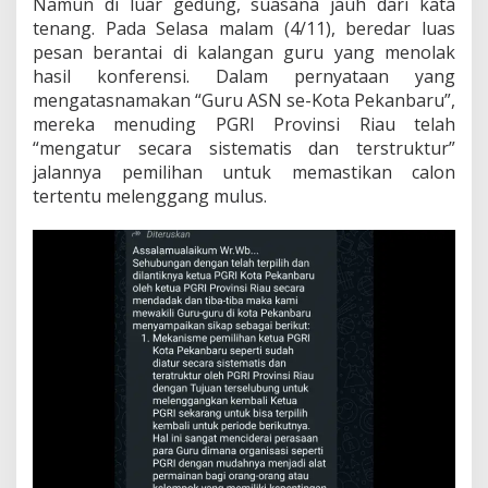
Namun di luar gedung, suasana jauh dari kata
e
tenang. Pada Selasa malam (4/11), beredar luas
P
pesan berantai di kalangan guru yang menolak
e
hasil konferensi. Dalam pernyataan yang
m
i
mengatasnamakan “Guru ASN se-Kota Pekanbaru”,
l
mereka menuding PGRI Provinsi Riau telah
i
“mengatur secara sistematis dan terstruktur”
h
jalannya pemilihan untuk memastikan calon
a
tertentu melenggang mulus.
n