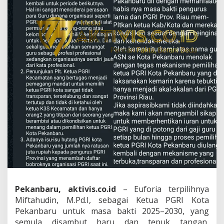
G
R
I
P
e
k
a
n
b
a
r
u
D
i
p
e
r
s
o
a
l
Pekanbaru, aktivis.co.id
– Euforia terpilihnya
k
Miftahudin, M.Pd.I, sebagai Ketua PGRI Kota
a
Pekanbaru untuk masa bakti 2025–2030, yang
n
semula disambut haru dan tepuk tangan,
,