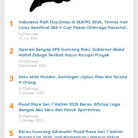
1
Indonesia Raih Dua Emas di SEATRC 2026, Timnas Voli
Lolos Semifinal SEA V Cup! Pekan Olahraga Nasional
Bergemuruh
Di Olahraga
25 Juli 2026
2
Operasi Senyap KPK Guncang Riau, Gubernur Abdul
Wahid Diduga Terlibat Kasus Korupsi Proyek
Di Olahraga
3 November 2025
3
Satu Atlet Mundur, Kontingen Jujitsu Riau Kini Tersisa
11 Orang
Di Olahraga
21 Oktober 2025
4
Road Race Seri 7 Kaltim 2025 Berau diTutup Laga
dengan Aksi Seru dan Penuh Sportivitas
Di Olahraga
5 Oktober 2025
5
Berau Guncang Adrenalin! Road Race Seri 7 Kaltim
Bupati Cup 2025 Jadi Momentum Lahirnya Sirkuit