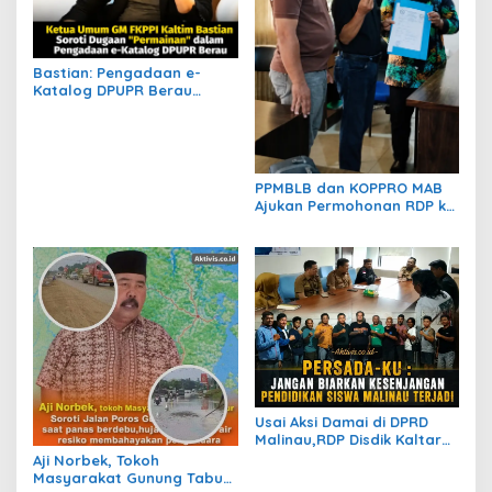
Bastian: Pengadaan e-
Katalog DPUPR Berau
Harus Transparan, Dugaan
Permainan Tak Boleh
Dibiarkan
PPMBLB dan KOPPRO MAB
Ajukan Permohonan RDP ke
DPRD Berau Bahas Regulasi
dan Solusi Transisi MBLB
Usai Aksi Damai di DPRD
Malinau,RDP Disdik Kaltara
Respons Tuntutan Persada-
Aji Norbek, Tokoh
ku Terkait SPMB
Masyarakat Gunung Tabur,