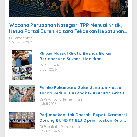
Wacana Perubahan Kategori TPP Menuai Kritik,
Ketua Partai Buruh Kaltara Tekankan Kepatuhan
Regulasi
Di Pemerintah
1 Agustus 2026
Khitan Massal Gratis Baznas Berau
Berlangsung Sukses, Hadirkan
Kebahagiaan bagi Puluhan Anak
Di Pemerintah
5 Juli 2026
Pemko Pekanbaru Gelar Sunatan Massal
Tahap Kedua, 100 Anak Ikuti Khitan Gratis
Di Pekanbaru, Pemerintah
4 Juli 2026
Perjuangkan Hak Daerah, Bupati Kasmarni
Dorong BUMD PT BLJ Diprioritaskan Kelola
Migas
Di Bengkalis, Pemerintah
25 Juni 2026