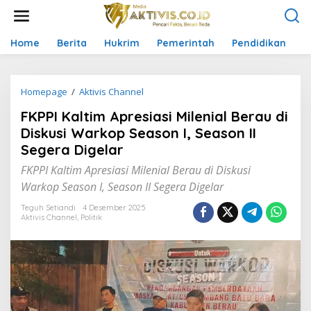
L
e
w
a
Home
Berita
Hukrim
Pemerintah
Pendidikan
P
t
i
k
Homepage
/
Aktivis Channel
F
e
K
k
FKPPI Kaltim Apresiasi Milenial Berau di
P
o
P
n
Diskusi Warkop Season I, Season II
I
t
Segera Digelar
K
e
a
n
FKPPI Kaltim Apresiasi Milenial Berau di Diskusi
l
Warkop Season I, Season II Segera Digelar
t
i
Teguh Setiandi
4 Desember 2025
m
Aktivis Channel
,
Politik
A
p
r
e
s
i
a