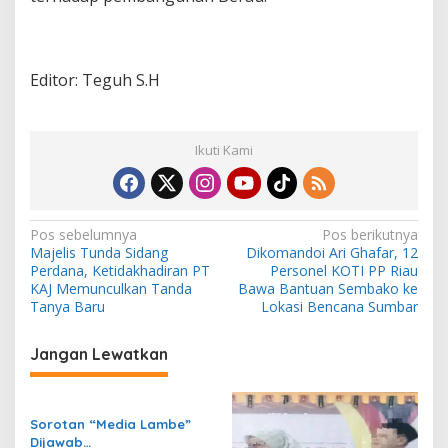
Editor: Teguh S.H
Ikuti Kami
N
Pos sebelumnya
Pos berikutnya
Majelis Tunda Sidang
Dikomandoi Ari Ghafar, 12
a
Perdana, Ketidakhadiran PT
Personel KOTI PP Riau
v
KAJ Memunculkan Tanda
Bawa Bantuan Sembako ke
Tanya Baru
Lokasi Bencana Sumbar
i
g
Jangan Lewatkan
a
s
Sorotan “Media Lambe”
i
Dijawab