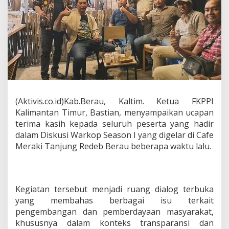
a
r
k
o
p
S
e
a
s
o
n
(Aktivis.co.id)Kab.Berau, Kaltim. Ketua FKPPI
I
Kalimantan Timur, Bastian, menyampaikan ucapan
,
terima kasih kepada seluruh peserta yang hadir
S
dalam Diskusi Warkop Season I yang digelar di Cafe
e
a
Meraki Tanjung Redeb Berau beberapa waktu lalu.
s
o
n
I
Kegiatan tersebut menjadi ruang dialog terbuka
I
S
yang membahas berbagai isu terkait
e
pengembangan dan pemberdayaan masyarakat,
g
khususnya dalam konteks transparansi dan
e