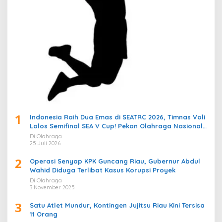
1
Indonesia Raih Dua Emas di SEATRC 2026, Timnas Voli
Lolos Semifinal SEA V Cup! Pekan Olahraga Nasional
Bergemuruh
Di Olahraga
25 Juli 2026
2
Operasi Senyap KPK Guncang Riau, Gubernur Abdul
Wahid Diduga Terlibat Kasus Korupsi Proyek
Di Olahraga
3 November 2025
3
Satu Atlet Mundur, Kontingen Jujitsu Riau Kini Tersisa
11 Orang