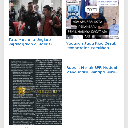
Tata Maulana Ungkap
Yayasan Jaga Riau Desak
Kejanggalan di Balik OTT
Pembatalan Pemilihan
KPK yang Jerat Gubernur
Ketua PGRI Pekanbaru
Riau Abdul Wahid
yang Dinilai Cacat Hukum
Raport Merah BPR Madani
Mengudara, Kenapa Buru-
Buru Suntik Dana 10 Miliar?