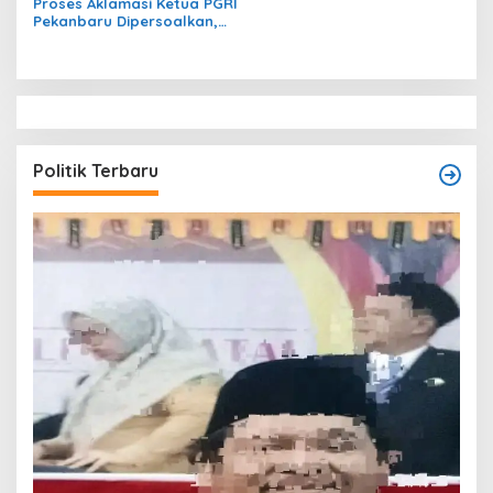
Proses Aklamasi Ketua PGRI
Pekanbaru Dipersoalkan,
Guru Minta Evaluasi
Mekanisme Pemilihan
Politik Terbaru
T
O
W
Di