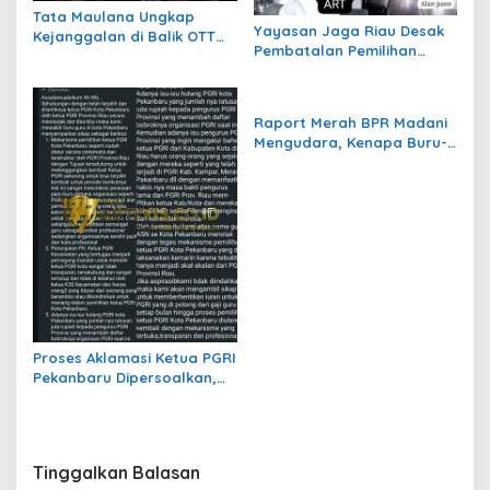
Tata Maulana Ungkap
Yayasan Jaga Riau Desak
Kejanggalan di Balik OTT
Pembatalan Pemilihan
KPK yang Jerat Gubernur
Ketua PGRI Pekanbaru
Riau Abdul Wahid
yang Dinilai Cacat Hukum
Raport Merah BPR Madani
Mengudara, Kenapa Buru-
Buru Suntik Dana 10 Miliar?
Proses Aklamasi Ketua PGRI
Pekanbaru Dipersoalkan,
Guru Minta Evaluasi
Mekanisme Pemilihan
Tinggalkan Balasan