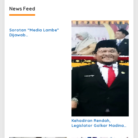
News Feed
Sorotan “Media Lambe”
Dijawab
Kontraktornya,Penilaian
Proyek Diminta
Proporsional, Penilaian
Terlalu Dini.!
Kehadiran Rendah,
Legislator Golkar Madina
Disorot