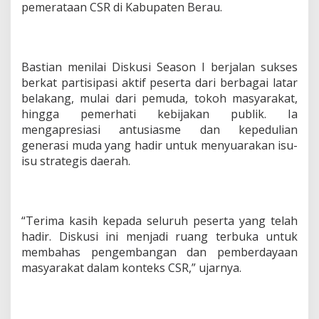
pemerataan CSR di Kabupaten Berau.
r
a
D
i
g
Bastian menilai Diskusi Season I berjalan sukses
e
berkat partisipasi aktif peserta dari berbagai latar
l
belakang, mulai dari pemuda, tokoh masyarakat,
a
r
hingga pemerhati kebijakan publik. Ia
mengapresiasi antusiasme dan kepedulian
generasi muda yang hadir untuk menyuarakan isu-
isu strategis daerah.
“Terima kasih kepada seluruh peserta yang telah
hadir. Diskusi ini menjadi ruang terbuka untuk
membahas pengembangan dan pemberdayaan
masyarakat dalam konteks CSR,” ujarnya.