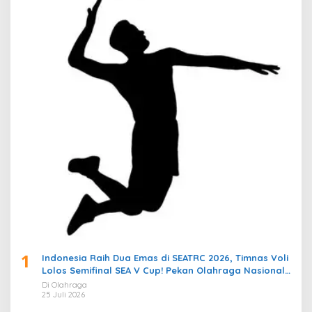
1
Indonesia Raih Dua Emas di SEATRC 2026, Timnas Voli
Lolos Semifinal SEA V Cup! Pekan Olahraga Nasional
Bergemuruh
Di Olahraga
25 Juli 2026