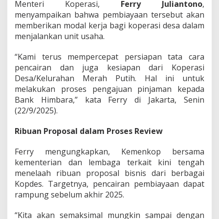
Menteri Koperasi,
Ferry Juliantono
,
s
menyampaikan bahwa pembiayaan tersebut akan
i
o
memberikan modal kerja bagi koperasi desa dalam
n
menjalankan unit usaha.
a
l
“Kami terus mempercepat persiapan tata cara
K
pencairan dan juga kesiapan dari Koperasi
o
p
Desa/Kelurahan Merah Putih. Hal ini untuk
e
melakukan proses pengajuan pinjaman kepada
r
Bank Himbara,” kata Ferry di Jakarta, Senin
a
(22/9/2025).
s
i
D
Ribuan Proposal dalam Proses Review
e
s
Ferry mengungkapkan, Kemenkop bersama
a
kementerian dan lembaga terkait kini tengah
M
menelaah ribuan proposal bisnis dari berbagai
e
r
Kopdes. Targetnya, pencairan pembiayaan dapat
a
rampung sebelum akhir 2025.
h
P
“Kita akan semaksimal mungkin sampai dengan
u