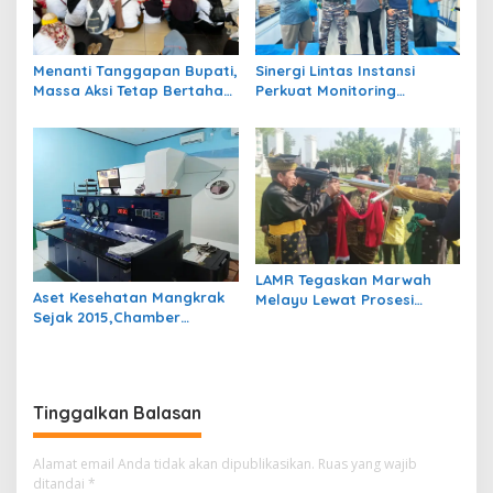
Menanti Tanggapan Bupati,
Sinergi Lintas Instansi
Massa Aksi Tetap Bertahan
Perkuat Monitoring
di Kantor Bupati Berau
Perairan Maratua Demi
Menjaga Kondusivitas
Wisata Bahari
LAMR Tegaskan Marwah
Aset Kesehatan Mangkrak
Melayu Lewat Prosesi
Sejak 2015,Chamber
Tonggul Adat: “Bukan
Hiperbarik Bernilai Rp3,5
Sekadar Kayu Berdiri”
Miliar Akankah Difungsikan
Kembali?
Tinggalkan Balasan
Alamat email Anda tidak akan dipublikasikan.
Ruas yang wajib
ditandai
*