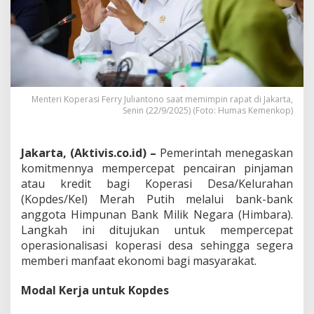
P
e
n
c
a
i
r
a
Menteri Koperasi Ferry Juliantono saat memimpin rapat di Jakarta,
n
Senin (22/9/2025) (Foto: Humas Kemenkop)
K
r
e
Jakarta, (Aktivis.co.id) –
Pemerintah menegaskan
d
komitmennya mempercepat pencairan pinjaman
i
atau kredit bagi Koperasi Desa/Kelurahan
t
u
(Kopdes/Kel) Merah Putih melalui bank-bank
n
anggota Himpunan Bank Milik Negara (Himbara).
t
Langkah ini ditujukan untuk mempercepat
u
operasionalisasi koperasi desa sehingga segera
k
O
memberi manfaat ekonomi bagi masyarakat.
p
e
Modal Kerja untuk Kopdes
r
a