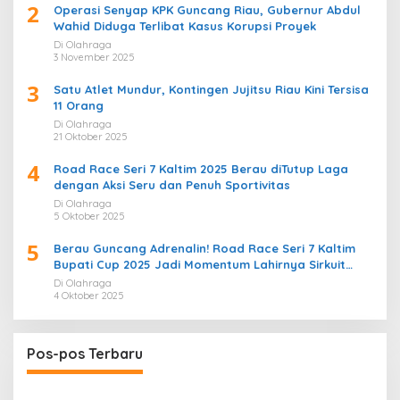
2
Operasi Senyap KPK Guncang Riau, Gubernur Abdul
Wahid Diduga Terlibat Kasus Korupsi Proyek
Di Olahraga
3 November 2025
3
Satu Atlet Mundur, Kontingen Jujitsu Riau Kini Tersisa
11 Orang
Di Olahraga
21 Oktober 2025
4
Road Race Seri 7 Kaltim 2025 Berau diTutup Laga
dengan Aksi Seru dan Penuh Sportivitas
Di Olahraga
5 Oktober 2025
5
Berau Guncang Adrenalin! Road Race Seri 7 Kaltim
Bupati Cup 2025 Jadi Momentum Lahirnya Sirkuit
Permanen 2026
Di Olahraga
4 Oktober 2025
Pos-pos Terbaru