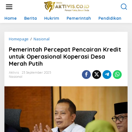
L
e
w
a
Home
Berita
Hukrim
Pemerintah
Pendidikan
P
t
i
k
Homepage
/
Nasional
P
e
e
k
Pemerintah Percepat Pencairan Kredit
m
o
e
n
untuk Operasional Koperasi Desa
r
t
Merah Putih
i
e
n
n
Aktivis
23 September 2025
t
Nasional
a
h
P
e
r
c
e
p
a
t