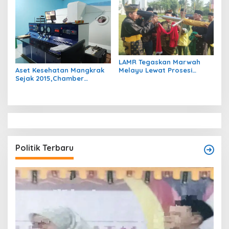
LAMR Tegaskan Marwah
Aset Kesehatan Mangkrak
Melayu Lewat Prosesi
Sejak 2015,Chamber
Tonggul Adat: “Bukan
Hiperbarik Bernilai Rp3,5
Sekadar Kayu Berdiri”
Miliar Akankah Difungsikan
Kembali?
Politik Terbaru