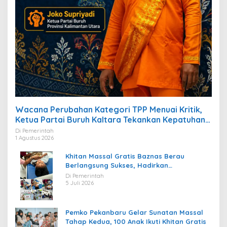
Wacana Perubahan Kategori TPP Menuai Kritik,
Ketua Partai Buruh Kaltara Tekankan Kepatuhan
Regulasi
Di Pemerintah
1 Agustus 2026
Khitan Massal Gratis Baznas Berau
Berlangsung Sukses, Hadirkan
Kebahagiaan bagi Puluhan Anak
Di Pemerintah
5 Juli 2026
Pemko Pekanbaru Gelar Sunatan Massal
Tahap Kedua, 100 Anak Ikuti Khitan Gratis