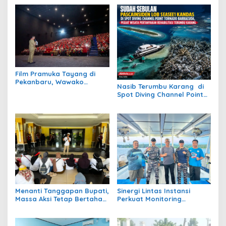
Film Pramuka Tayang di
Pekanbaru, Wawako
Nasib Terumbu Karang di
Markarius Ajak Sekolah
Spot Diving Channel Point
Dukung Penguatan
Tornado Barracuda Masih
Karakter Siswa
Belum Jelas
Menanti Tanggapan Bupati,
Sinergi Lintas Instansi
Massa Aksi Tetap Bertahan
Perkuat Monitoring
di Kantor Bupati Berau
Perairan Maratua Demi
Menjaga Kondusivitas
Wisata Bahari