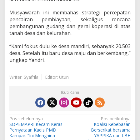
Musyawarah ini membahas strategi percepatan
pencairan pembiayaan, sekaligus rencana
pembangunan gudang dan gerai koperasi di atas
tanah desa dan kelurahan.
“Kami fokus dulu ke desa mandiri, sebanyak 20.503
desa. Setelah itu baru desa maju dan berkembang,”
ungkap Yandri.
Writer: Syafrila
Editor: Utun
Ikuti Kami
N
Pos sebelumnya
Pos berikutnya
SOPEMAPRI Kecam Keras
Koalisi Kebebasan
a
Pernyataan Kadis PMD
Berserikat bersama
v
Kampar: “Ini Menghina
YAPPIKA dan LBH