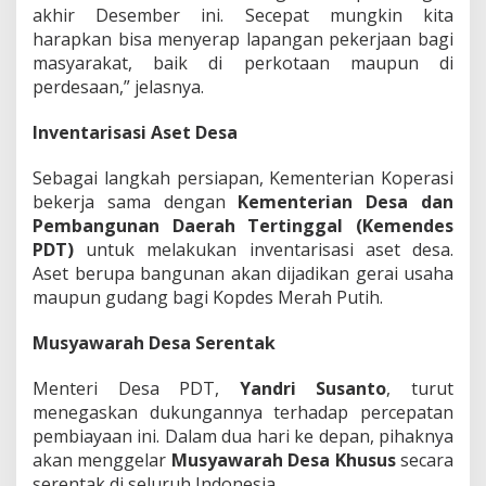
akhir Desember ini. Secepat mungkin kita
t
i
harapkan bisa menyerap lapangan pekerjaan bagi
h
masyarakat, baik di perkotaan maupun di
perdesaan,” jelasnya.
Inventarisasi Aset Desa
Sebagai langkah persiapan, Kementerian Koperasi
bekerja sama dengan
Kementerian Desa dan
Pembangunan Daerah Tertinggal (Kemendes
PDT)
untuk melakukan inventarisasi aset desa.
Aset berupa bangunan akan dijadikan gerai usaha
maupun gudang bagi Kopdes Merah Putih.
Musyawarah Desa Serentak
Menteri Desa PDT,
Yandri Susanto
, turut
menegaskan dukungannya terhadap percepatan
pembiayaan ini. Dalam dua hari ke depan, pihaknya
akan menggelar
Musyawarah Desa Khusus
secara
serentak di seluruh Indonesia.