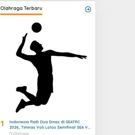
Olahraga Terbaru
1
Indonesia Raih Dua Emas di SEATRC
2026, Timnas Voli Lolos Semifinal SEA V
Cup! Pekan Olahraga Nasional
Di Olahraga