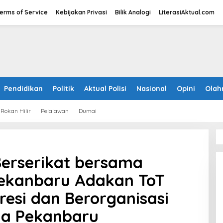
erms of Service
Kebijakan Privasi
Bilik Analogi
LiterasiAktual.com
Pendidikan
Politik
Aktual Polisi
Nasional
Opini
Olah
Rokan Hilir
Pelalawan
Dumai
Berserikat bersama
ekanbaru Adakan ToT
esi dan Berorganisasi
da Pekanbaru