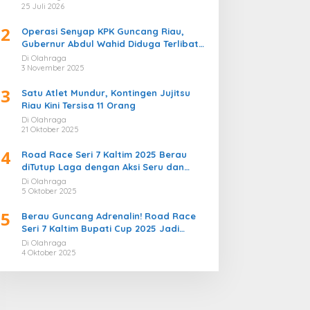
Bergemuruh
25 Juli 2026
2
Operasi Senyap KPK Guncang Riau,
Gubernur Abdul Wahid Diduga Terlibat
Kasus Korupsi Proyek
Di Olahraga
3 November 2025
3
Satu Atlet Mundur, Kontingen Jujitsu
Riau Kini Tersisa 11 Orang
Di Olahraga
21 Oktober 2025
4
Road Race Seri 7 Kaltim 2025 Berau
diTutup Laga dengan Aksi Seru dan
Penuh Sportivitas
Di Olahraga
5 Oktober 2025
5
Berau Guncang Adrenalin! Road Race
Seri 7 Kaltim Bupati Cup 2025 Jadi
Momentum Lahirnya Sirkuit Permanen
Di Olahraga
2026
4 Oktober 2025