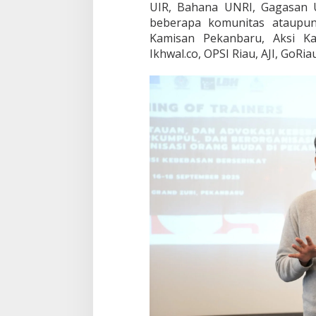
a
UIR, Bahana UNRI, Gagasan 
n
beberapa komunitas ataupun 
T
Kamisan Pekanbaru, Aksi Ka
o
Ikhwal.co, OPSI Riau, AJI, GoR
T
K
e
b
e
b
a
s
a
n
B
e
r
e
k
s
p
r
e
s
i