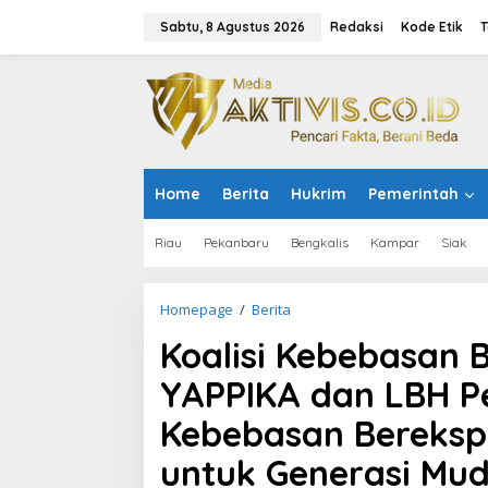
L
e
Sabtu, 8 Agustus 2026
Redaksi
Kode Etik
T
w
a
t
i
k
e
k
o
Home
Berita
Hukrim
Pemerintah
n
t
e
Riau
Pekanbaru
Bengkalis
Kampar
Siak
n
Homepage
/
Berita
K
o
Koalisi Kebebasan 
a
l
YAPPIKA dan LBH P
i
s
Kebebasan Berekspr
i
K
untuk Generasi Mu
e
b