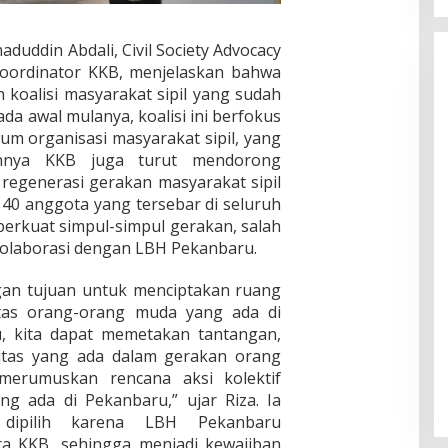
duddin Abdali, Civil Society Advocacy
 Koordinator KKB, menjelaskan bahwa
koalisi masyarakat sipil yang sudah
da awal mulanya, koalisi ini berfokus
m organisasi masyarakat sipil, yang
nnya KKB juga turut mendorong
 regenerasi gerakan masyarakat sipil
 40 anggota yang tersebar di seluruh
erkuat simpul-simpul gerakan, salah
kolaborasi dengan LBH Pekanbaru.
ngan tujuan untuk menciptakan ruang
itas orang-orang muda yang ada di
u, kita dapat memetakan tantangan,
itas yang ada dalam gerakan orang
merumuskan rencana aksi kolektif
ng ada di Pekanbaru,” ujar Riza. Ia
dipilih karena LBH Pekanbaru
a KKB, sehingga menjadi kewajiban