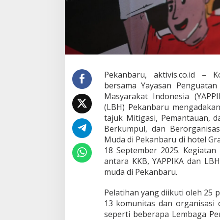
A
P
P
I
K
A
d
a
n
Pekanbaru, aktivis.co.id – 
L
bersama Yayasan Penguatan Pa
B
Masyarakat Indonesia (YAP
H
(LBH) Pekanbaru mengadakan 
P
e
tajuk Mitigasi, Pemantauan, 
k
Berkumpul, dan Berorganisas
a
Muda di Pekanbaru di hotel Gr
n
18 September 2025. Kegiatan 
b
a
antara KKB, YAPPIKA dan LB
r
muda di Pekanbaru.
u
A
Pelatihan yang diikuti oleh 25 
d
13 komunitas dan organisasi
a
k
seperti beberapa Lembaga Pe