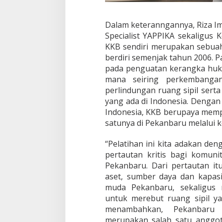
d
a
n
Dalam keteranngannya, Riza Ima
B
Specialist YAPPIKA sekaligus
e
KKB sendiri merupakan sebuah 
r
o
berdiri semenjak tahun 2006. Pa
r
pada penguatan kerangka huku
g
mana seiring perkembanga
a
perlindungan ruang sipil serta
n
yang ada di Indonesia. Dengan
i
s
Indonesia, KKB berupaya memp
a
satunya di Pekanbaru melalui 
s
i
“Pelatihan ini kita adakan de
u
pertautan kritis bagi komun
n
t
Pekanbaru. Dari pertautan it
u
aset, sumber daya dan kapas
k
muda Pekanbaru, sekaligus 
G
untuk merebut ruang sipil ya
e
n
menambahkan, Pekanbaru 
e
merupakan salah satu anggot