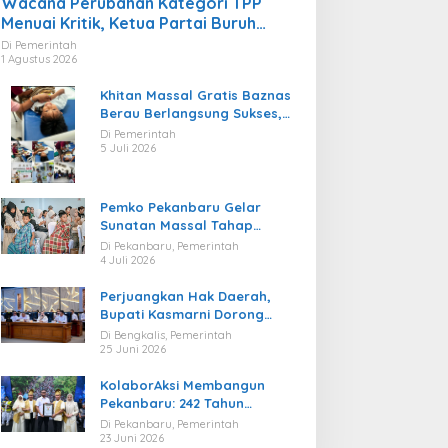
Wacana Perubahan Kategori TPP
Menuai Kritik, Ketua Partai Buruh
Kaltara Tekankan Kepatuhan Regulasi
Di Pemerintah
1 Agustus 2026
Khitan Massal Gratis Baznas
Berau Berlangsung Sukses,
Hadirkan Kebahagiaan bagi
Di Pemerintah
Puluhan Anak
5 Juli 2026
Pemko Pekanbaru Gelar
Sunatan Massal Tahap
Kedua, 100 Anak Ikuti Khitan
Di Pekanbaru, Pemerintah
Gratis
4 Juli 2026
Perjuangkan Hak Daerah,
Bupati Kasmarni Dorong
BUMD PT BLJ Diprioritaskan
Di Bengkalis, Pemerintah
Kelola Migas
25 Juni 2026
KolaborAksi Membangun
Pekanbaru: 242 Tahun
Melangkah Menuju Kota yang
Di Pekanbaru, Pemerintah
Lebih Maju
23 Juni 2026