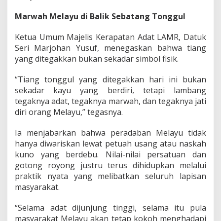
a
Marwah Melayu di Balik Sebatang Tonggul
t
:
"
Ketua Umum Majelis Kerapatan Adat LAMR, Datuk
B
Seri Marjohan Yusuf, menegaskan bahwa tiang
u
yang ditegakkan bukan sekadar simbol fisik.
k
a
n
“Tiang tonggul yang ditegakkan hari ini bukan
S
sekadar kayu yang berdiri, tetapi lambang
e
tegaknya adat, tegaknya marwah, dan tegaknya jati
k
diri orang Melayu,” tegasnya.
a
d
a
Ia menjabarkan bahwa peradaban Melayu tidak
r
hanya diwariskan lewat petuah usang atau naskah
K
kuno yang berdebu. Nilai-nilai persatuan dan
a
gotong royong justru terus dihidupkan melalui
y
praktik nyata yang melibatkan seluruh lapisan
u
B
masyarakat.
e
r
“Selama adat dijunjung tinggi, selama itu pula
d
masyarakat Melayu akan tetap kokoh menghadapi
i