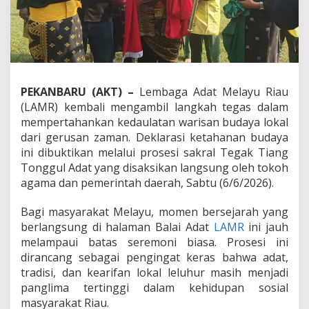
l
a
y
u
L
e
w
PEKANBARU (AKT) –
Lembaga Adat Melayu Riau
a
(LAMR) kembali mengambil langkah tegas dalam
t
P
mempertahankan kedaulatan warisan budaya lokal
r
dari gerusan zaman. Deklarasi ketahanan budaya
o
ini dibuktikan melalui prosesi sakral Tegak Tiang
s
Tonggul Adat yang disaksikan langsung oleh tokoh
e
agama dan pemerintah daerah, Sabtu (6/6/2026).
s
i
T
Bagi masyarakat Melayu, momen bersejarah yang
o
berlangsung di halaman Balai Adat
LAMR
ini jauh
n
melampaui batas seremoni biasa. Prosesi ini
g
dirancang sebagai pengingat keras bahwa adat,
g
u
tradisi, dan kearifan lokal leluhur masih menjadi
l
panglima tertinggi dalam kehidupan sosial
A
masyarakat Riau.
d