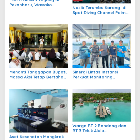
Pekanbaru, Wawako
Nasib Terumbu Karang di
Markarius Ajak Sekolah
Spot Diving Channel Point
Dukung Penguatan
Tornado Barracuda Masih
Karakter Siswa
Belum Jelas
Menanti Tanggapan Bupati,
Sinergi Lintas Instansi
Massa Aksi Tetap Bertahan
Perkuat Monitoring
di Kantor Bupati Berau
Perairan Maratua Demi
Menjaga Kondusivitas
Wisata Bahari
Warga RT 2 Bandong dan
RT 3 Teluk Alulu
Pertanyakan Pemerataan
Aset Kesehatan Mangkrak