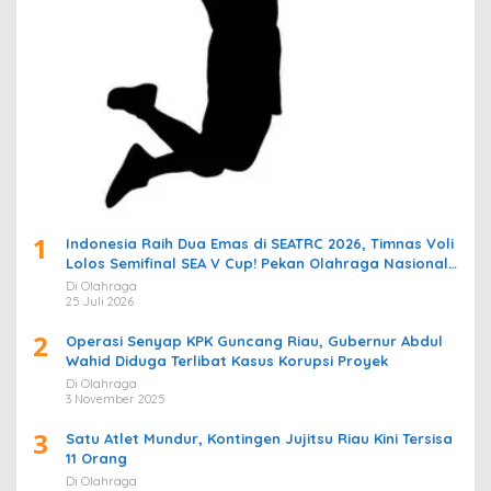
1
Indonesia Raih Dua Emas di SEATRC 2026, Timnas Voli
Lolos Semifinal SEA V Cup! Pekan Olahraga Nasional
Bergemuruh
Di Olahraga
25 Juli 2026
2
Operasi Senyap KPK Guncang Riau, Gubernur Abdul
Wahid Diduga Terlibat Kasus Korupsi Proyek
Di Olahraga
3 November 2025
3
Satu Atlet Mundur, Kontingen Jujitsu Riau Kini Tersisa
11 Orang
Di Olahraga