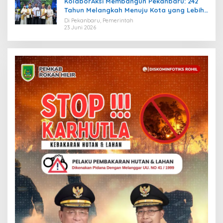
KolaborAksi Membangun Pekanbaru: 242
Tahun Melangkah Menuju Kota yang Lebih
Maju
Di Pekanbaru, Pemerintah
23 Juni 2026