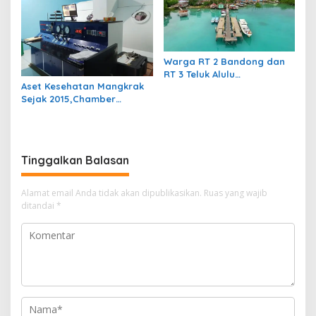
Warga RT 2 Bandong dan
RT 3 Teluk Alulu
Aset Kesehatan Mangkrak
Pertanyakan Pemerataan
Sejak 2015,Chamber
Pembagian Wifi Pemda
Hiperbarik Bernilai Rp3,5
Miliar Akankah Difungsikan
Kembali?
Tinggalkan Balasan
Alamat email Anda tidak akan dipublikasikan.
Ruas yang wajib
ditandai
*