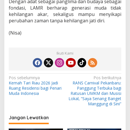
Dengan adat sebagai panglima dan budaya sebagai
fondasi, LAMR berharap generasi muda tidak
kehilangan akar, sekaligus mampu menyikapi
perubahan zaman tanpa kehilangan jati diri.
(Nisa)
Ikuti Kami
N
Pos sebelumnya
Pos berikutnya
Kemah Tari Riau 2026 Jadi
RANS Carnival Pekanbaru:
a
Ruang Residensi bagi Penari
Panggung Terbuka bagi
v
Muda Indonesia
Ratusan UMKM dan Musisi
Lokal, “Saya Senang Banget
i
Manggung di Sini”
g
Jangan Lewatkan
a
s