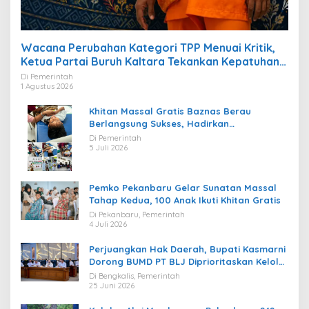
Wacana Perubahan Kategori TPP Menuai Kritik,
Ketua Partai Buruh Kaltara Tekankan Kepatuhan
Regulasi
Di Pemerintah
1 Agustus 2026
Khitan Massal Gratis Baznas Berau
Berlangsung Sukses, Hadirkan
Kebahagiaan bagi Puluhan Anak
Di Pemerintah
5 Juli 2026
Pemko Pekanbaru Gelar Sunatan Massal
Tahap Kedua, 100 Anak Ikuti Khitan Gratis
Di Pekanbaru, Pemerintah
4 Juli 2026
Perjuangkan Hak Daerah, Bupati Kasmarni
Dorong BUMD PT BLJ Diprioritaskan Kelola
Migas
Di Bengkalis, Pemerintah
25 Juni 2026