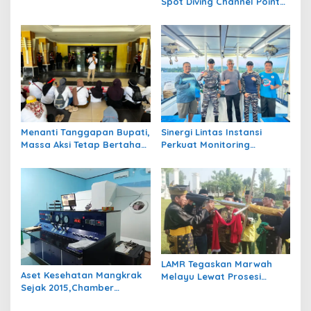
Spot Diving Channel Point
Dukung Penguatan
Tornado Barracuda Masih
Karakter Siswa
Belum Jelas
Menanti Tanggapan Bupati,
Sinergi Lintas Instansi
Massa Aksi Tetap Bertahan
Perkuat Monitoring
di Kantor Bupati Berau
Perairan Maratua Demi
Menjaga Kondusivitas
Wisata Bahari
LAMR Tegaskan Marwah
Aset Kesehatan Mangkrak
Melayu Lewat Prosesi
Sejak 2015,Chamber
Tonggul Adat: “Bukan
Hiperbarik Bernilai Rp3,5
Sekadar Kayu Berdiri”