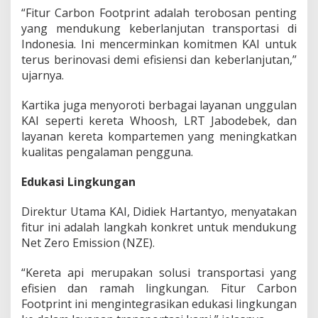
s
“Fitur Carbon Footprint adalah terobosan penting
p
yang mendukung keberlanjutan transportasi di
o
Indonesia. Ini mencerminkan komitmen KAI untuk
r
terus berinovasi demi efisiensi dan keberlanjutan,”
t
a
ujarnya.
s
i
Kartika juga menyoroti berbagai layanan unggulan
R
KAI seperti kereta Whoosh, LRT Jabodebek, dan
a
layanan kereta kompartemen yang meningkatkan
m
a
kualitas pengalaman pengguna.
h
L
Edukasi Lingkungan
i
n
Direktur Utama KAI, Didiek Hartantyo, menyatakan
g
k
fitur ini adalah langkah konkret untuk mendukung
u
Net Zero Emission (NZE).
n
g
“Kereta api merupakan solusi transportasi yang
a
efisien dan ramah lingkungan. Fitur Carbon
n
Footprint ini mengintegrasikan edukasi lingkungan