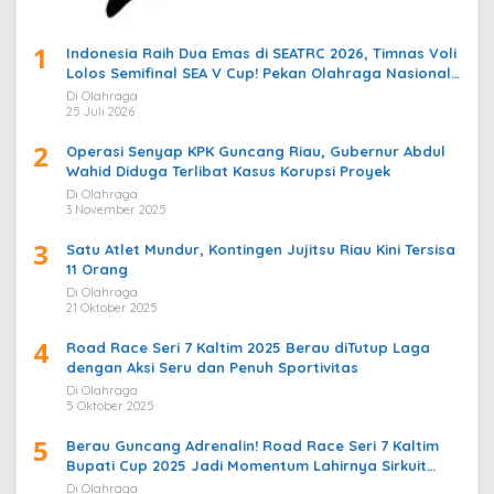
1
Indonesia Raih Dua Emas di SEATRC 2026, Timnas Voli
Lolos Semifinal SEA V Cup! Pekan Olahraga Nasional
Bergemuruh
Di Olahraga
25 Juli 2026
2
Operasi Senyap KPK Guncang Riau, Gubernur Abdul
Wahid Diduga Terlibat Kasus Korupsi Proyek
Di Olahraga
3 November 2025
3
Satu Atlet Mundur, Kontingen Jujitsu Riau Kini Tersisa
11 Orang
Di Olahraga
21 Oktober 2025
4
Road Race Seri 7 Kaltim 2025 Berau diTutup Laga
dengan Aksi Seru dan Penuh Sportivitas
Di Olahraga
5 Oktober 2025
5
Berau Guncang Adrenalin! Road Race Seri 7 Kaltim
Bupati Cup 2025 Jadi Momentum Lahirnya Sirkuit
Permanen 2026
Di Olahraga