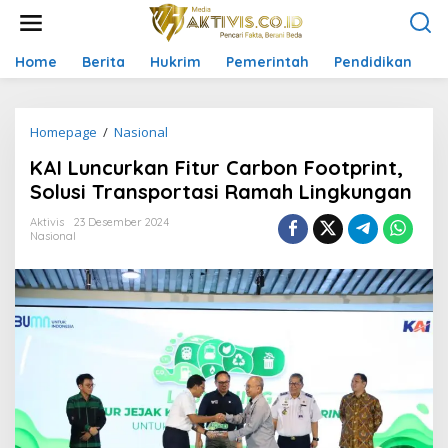
L
e
w
a
Home
Berita
Hukrim
Pemerintah
Pendidikan
P
t
i
k
Homepage
/
Nasional
K
e
A
k
KAI Luncurkan Fitur Carbon Footprint,
I
o
L
n
Solusi Transportasi Ramah Lingkungan
u
t
n
e
Aktivis
23 Desember 2024
Nasional
c
n
u
r
k
a
n
F
i
t
u
r
C