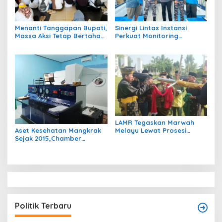
Menanti Tanggapan Bupati,
Sinergi Lintas Instansi
Massa Aksi Tetap Bertahan
Perkuat Monitoring
di Kantor Bupati Berau
Perairan Maratua Demi
Menjaga Kondusivitas
Wisata Bahari
LAMR Tegaskan Marwah
Aset Kesehatan Mangkrak
Melayu Lewat Prosesi
Sejak 2015,Chamber
Tonggul Adat: “Bukan
Hiperbarik Bernilai Rp3,5
Sekadar Kayu Berdiri”
Miliar Akankah Difungsikan
Kembali?
Politik Terbaru