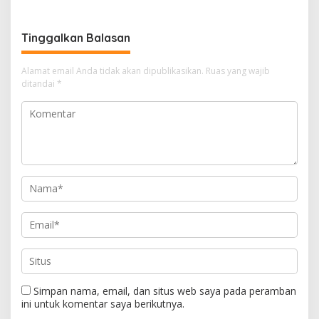
Miliar Akankah Difungsikan
Kembali?
Tinggalkan Balasan
Alamat email Anda tidak akan dipublikasikan.
Ruas yang wajib
ditandai
*
Simpan nama, email, dan situs web saya pada peramban
ini untuk komentar saya berikutnya.