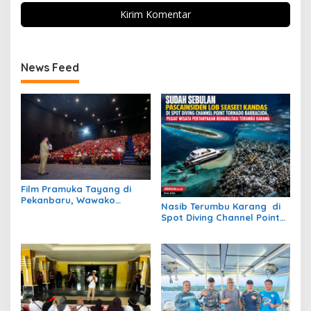
News Feed
Film Pramuka Tayang di
Pekanbaru, Wawako
Nasib Terumbu Karang di
Markarius Ajak Sekolah
Spot Diving Channel Point
Dukung Penguatan
Tornado Barracuda Masih
Karakter Siswa
Belum Jelas