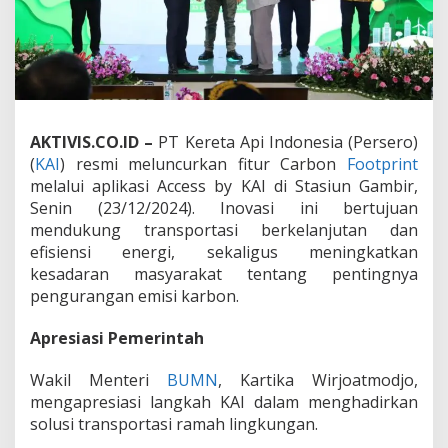
a
r
b
o
n
F
o
o
AKTIVIS.CO.ID –
PT Kereta Api Indonesia (Persero)
t
(
KAI
) resmi meluncurkan fitur Carbon
Footprint
p
melalui aplikasi Access by KAI di Stasiun Gambir,
r
Senin (23/12/2024). Inovasi ini bertujuan
i
n
mendukung transportasi berkelanjutan dan
t
efisiensi energi, sekaligus meningkatkan
,
kesadaran masyarakat tentang pentingnya
S
pengurangan emisi karbon.
o
l
u
Apresiasi Pemerintah
s
i
Wakil Menteri
BUMN
, Kartika Wirjoatmodjo,
T
mengapresiasi langkah KAI dalam menghadirkan
r
solusi transportasi ramah lingkungan.
a
n