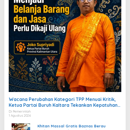
Wacana Perubahan Kategori TPP Menuai Kritik,
Ketua Partai Buruh Kaltara Tekankan Kepatuhan
Regulasi
Di Pemerintah
1 Agustus 2026
Khitan Massal Gratis Baznas Berau