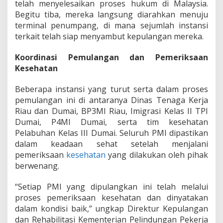
telah menyelesaikan proses hukum di Malaysia.
e
Begitu tiba, mereka langsung diarahkan menuju
r
terminal penumpang, di mana sejumlah instansi
i
n
terkait telah siap menyambut kepulangan mereka.
t
a
Koordinasi Pemulangan dan Pemeriksaan
h
Kesehatan
P
a
s
Beberapa instansi yang turut serta dalam proses
t
pemulangan ini di antaranya Dinas Tenaga Kerja
i
Riau dan Dumai, BP3MI Riau, Imigrasi Kelas II TPI
k
Dumai, P4MI Dumai, serta tim kesehatan
a
Pelabuhan Kelas III Dumai. Seluruh PMI dipastikan
n
K
dalam keadaan sehat setelah menjalani
o
pemeriksaan
kesehatan
yang dilakukan oleh pihak
n
berwenang.
d
i
“Setiap PMI yang dipulangkan ini telah melalui
s
i
proses pemeriksaan kesehatan dan dinyatakan
S
dalam kondisi baik,” ungkap Direktur Kepulangan
e
dan Rehabilitasi Kementerian Pelindungan Pekerja
h