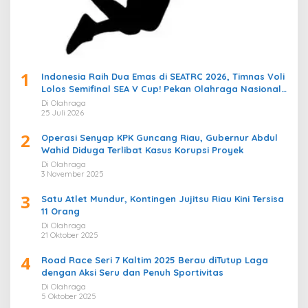
1
Indonesia Raih Dua Emas di SEATRC 2026, Timnas Voli
Lolos Semifinal SEA V Cup! Pekan Olahraga Nasional
Bergemuruh
Di Olahraga
25 Juli 2026
2
Operasi Senyap KPK Guncang Riau, Gubernur Abdul
Wahid Diduga Terlibat Kasus Korupsi Proyek
Di Olahraga
3 November 2025
3
Satu Atlet Mundur, Kontingen Jujitsu Riau Kini Tersisa
11 Orang
Di Olahraga
21 Oktober 2025
4
Road Race Seri 7 Kaltim 2025 Berau diTutup Laga
dengan Aksi Seru dan Penuh Sportivitas
Di Olahraga
5 Oktober 2025