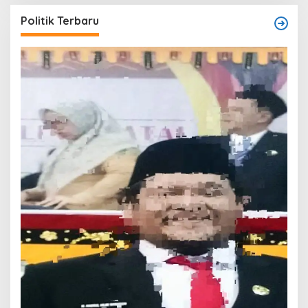
Politik Terbaru
T
O
W
Di