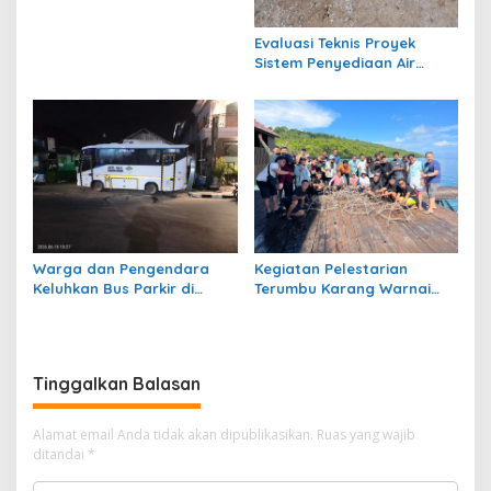
Soroti Jalan Harm Ayoeb,
Genangan Air dan Lumpur
Evaluasi Teknis Proyek
Dikeluhkan Warga
Sistem Penyediaan Air
Bersih Dana Kampung di RT
1 Semanting Tidak
Berfungsi
Warga dan Pengendara
Kegiatan Pelestarian
Keluhkan Bus Parkir di
Terumbu Karang Warnai
Trotoar Kawasan Sanipa 2
Bakti Infrastruktour 2026 di
Tanjung Redeb
Pulau Maratua
Tinggalkan Balasan
Alamat email Anda tidak akan dipublikasikan.
Ruas yang wajib
ditandai
*