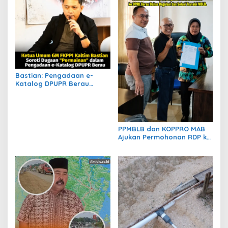
Bastian: Pengadaan e-
Katalog DPUPR Berau
Harus Transparan, Dugaan
Permainan Tak Boleh
Dibiarkan
PPMBLB dan KOPPRO MAB
Ajukan Permohonan RDP ke
DPRD Berau Bahas Regulasi
dan Solusi Transisi MBLB