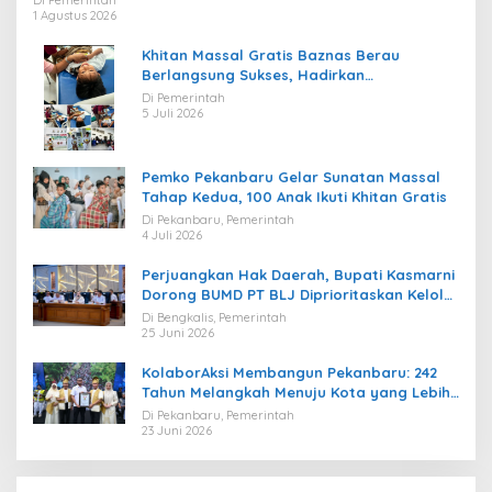
1 Agustus 2026
Khitan Massal Gratis Baznas Berau
Berlangsung Sukses, Hadirkan
Kebahagiaan bagi Puluhan Anak
Di Pemerintah
5 Juli 2026
Pemko Pekanbaru Gelar Sunatan Massal
Tahap Kedua, 100 Anak Ikuti Khitan Gratis
Di Pekanbaru, Pemerintah
4 Juli 2026
Perjuangkan Hak Daerah, Bupati Kasmarni
Dorong BUMD PT BLJ Diprioritaskan Kelola
Migas
Di Bengkalis, Pemerintah
25 Juni 2026
KolaborAksi Membangun Pekanbaru: 242
Tahun Melangkah Menuju Kota yang Lebih
Maju
Di Pekanbaru, Pemerintah
23 Juni 2026