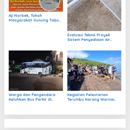
Aji Norbek, Tokoh
Masyarakat Gunung Tabur,
Soroti Jalan Harm Ayoeb,
Genangan Air dan Lumpur
Dikeluhkan Warga
Evaluasi Teknis Proyek
Sistem Penyediaan Air
Bersih Dana Kampung di RT
1 Semanting Tidak
Berfungsi
Warga dan Pengendara
Kegiatan Pelestarian
Keluhkan Bus Parkir di
Terumbu Karang Warnai
Trotoar Kawasan Sanipa 2
Bakti Infrastruktour 2026 di
Tanjung Redeb
Pulau Maratua