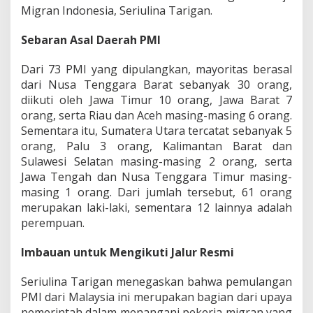
Migran Indonesia, Seriulina Tarigan.
a
t
d
Sebaran Asal Daerah PMI
a
n
Dari 73 PMI yang dipulangkan, mayoritas berasal
P
dari Nusa Tenggara Barat sebanyak 30 orang,
e
diikuti oleh Jawa Timur 10 orang, Jawa Barat 7
m
u
orang, serta Riau dan Aceh masing-masing 6 orang.
l
Sementara itu, Sumatera Utara tercatat sebanyak 5
a
orang, Palu 3 orang, Kalimantan Barat dan
n
Sulawesi Selatan masing-masing 2 orang, serta
g
a
Jawa Tengah dan Nusa Tenggara Timur masing-
n
masing 1 orang. Dari jumlah tersebut, 61 orang
L
merupakan laki-laki, sementara 12 lainnya adalah
a
perempuan.
n
c
a
Imbauan untuk Mengikuti Jalur Resmi
r
Seriulina Tarigan menegaskan bahwa pemulangan
PMI dari Malaysia ini merupakan bagian dari upaya
pemerintah dalam menangani pekerja migran yang