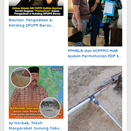
o
s
Bastian: Pengadaan e-
Katalog DPUPR Berau
Harus Transparan, Dugaan
Permainan Tak Boleh
Dibiarkan
PPMBLB dan KOPPRO MAB
Ajukan Permohonan RDP ke
DPRD Berau Bahas Regulasi
dan Solusi Transisi MBLB
Aji Norbek, Tokoh
Masyarakat Gunung Tabur,