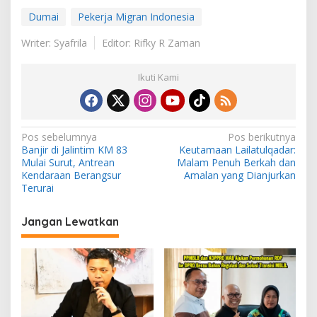
Dumai
Pekerja Migran Indonesia
Writer: Syafrila
Editor: Rifky R Zaman
Ikuti Kami
N
Pos sebelumnya
Pos berikutnya
Banjir di Jalintim KM 83
Keutamaan Lailatulqadar:
a
Mulai Surut, Antrean
Malam Penuh Berkah dan
v
Kendaraan Berangsur
Amalan yang Dianjurkan
Terurai
i
g
Jangan Lewatkan
a
s
i
p