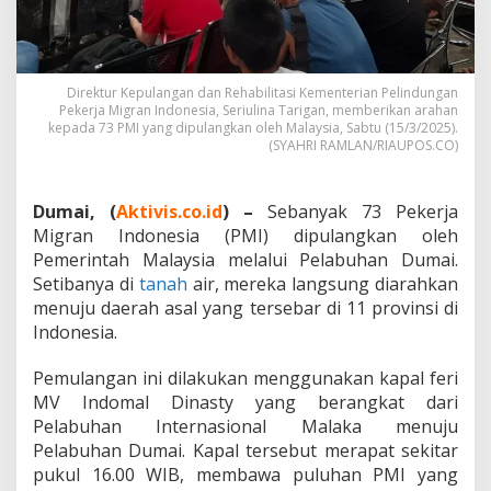
e
k
e
r
j
Direktur Kepulangan dan Rehabilitasi Kementerian Pelindungan
Pekerja Migran Indonesia, Seriulina Tarigan, memberikan arahan
a
kepada 73 PMI yang dipulangkan oleh Malaysia, Sabtu (15/3/2025).
M
(SYAHRI RAMLAN/RIAUPOS.CO)
i
g
r
Dumai, (
Aktivis.co.id
) –
Sebanyak 73 Pekerja
a
n
Migran Indonesia (PMI) dipulangkan oleh
I
Pemerintah Malaysia melalui Pelabuhan Dumai.
n
Setibanya di
tanah
air, mereka langsung diarahkan
d
menuju daerah asal yang tersebar di 11 provinsi di
o
n
Indonesia.
e
s
Pemulangan ini dilakukan menggunakan kapal feri
i
MV Indomal Dinasty yang berangkat dari
a
Pelabuhan Internasional Malaka menuju
,
P
Pelabuhan Dumai. Kapal tersebut merapat sekitar
e
pukul 16.00 WIB, membawa puluhan PMI yang
m