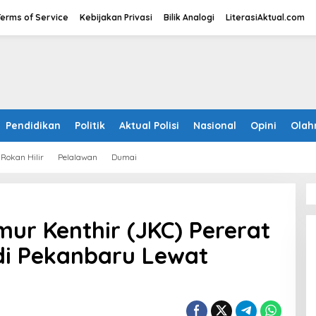
Terms of Service
Kebijakan Privasi
Bilik Analogi
LiterasiAktual.com
Pendidikan
Politik
Aktual Polisi
Nasional
Opini
Olah
Rokan Hilir
Pelalawan
Dumai
ur Kenthir (JKC) Pererat
di Pekanbaru Lewat