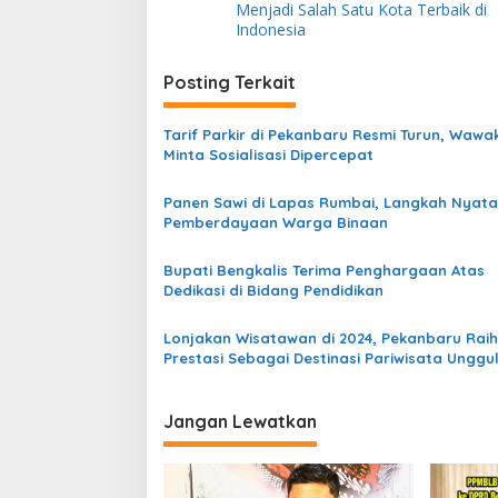
v
Menjadi Salah Satu Kota Terbaik di
Indonesia
i
g
Posting Terkait
a
s
Tarif Parkir di Pekanbaru Resmi Turun, Wawa
Minta Sosialisasi Dipercepat
i
p
Panen Sawi di Lapas Rumbai, Langkah Nyata
Pemberdayaan Warga Binaan
o
s
Bupati Bengkalis Terima Penghargaan Atas
Dedikasi di Bidang Pendidikan
Lonjakan Wisatawan di 2024, Pekanbaru Raih
Prestasi Sebagai Destinasi Pariwisata Unggu
Jangan Lewatkan