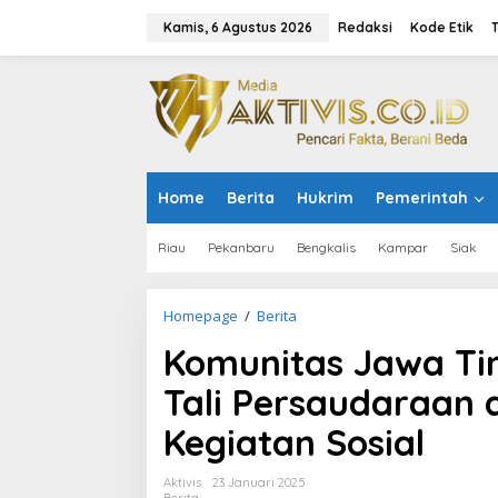
L
e
Kamis, 6 Agustus 2026
Redaksi
Kode Etik
w
a
t
i
k
e
k
o
Home
Berita
Hukrim
Pemerintah
n
t
e
Riau
Pekanbaru
Bengkalis
Kampar
Siak
n
Homepage
/
Berita
K
o
Komunitas Jawa Tim
m
u
Tali Persaudaraan 
n
i
Kegiatan Sosial
t
a
s
Aktivis
23 Januari 2025
J