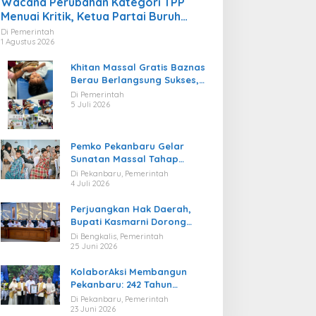
Wacana Perubahan Kategori TPP
Menuai Kritik, Ketua Partai Buruh
Kaltara Tekankan Kepatuhan Regulasi
Di Pemerintah
1 Agustus 2026
Khitan Massal Gratis Baznas
Berau Berlangsung Sukses,
Hadirkan Kebahagiaan bagi
Di Pemerintah
Puluhan Anak
5 Juli 2026
Pemko Pekanbaru Gelar
Sunatan Massal Tahap
Kedua, 100 Anak Ikuti Khitan
Di Pekanbaru, Pemerintah
Gratis
4 Juli 2026
Perjuangkan Hak Daerah,
Bupati Kasmarni Dorong
BUMD PT BLJ Diprioritaskan
Di Bengkalis, Pemerintah
Kelola Migas
25 Juni 2026
KolaborAksi Membangun
Pekanbaru: 242 Tahun
Melangkah Menuju Kota yang
Di Pekanbaru, Pemerintah
Lebih Maju
23 Juni 2026