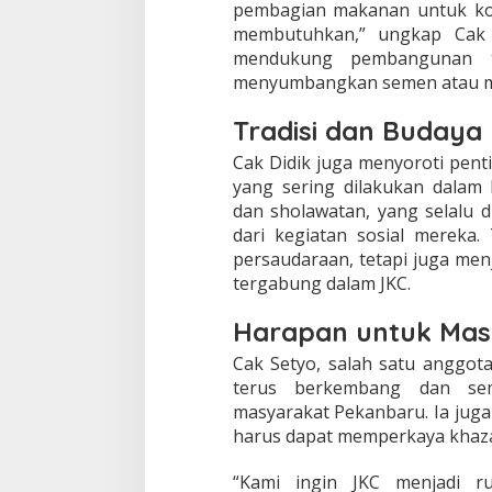
pembagian makanan untuk ko
membutuhkan,” ungkap Cak Di
mendukung pembangunan t
menyumbangkan semen atau mat
Tradisi dan Budaya
Cak Didik juga menyoroti penti
yang sering dilakukan dalam k
dan sholawatan, yang selalu d
dari kegiatan sosial mereka.
persaudaraan, tetapi juga menj
tergabung dalam JKC.
Harapan untuk Ma
Cak Setyo, salah satu anggot
terus berkembang dan se
masyarakat Pekanbaru. Ia ju
harus dapat memperkaya khazan
“Kami ingin JKC menjadi r