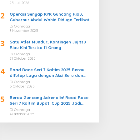
Bergemuruh
25 Juli 2026
2
Operasi Senyap KPK Guncang Riau,
Gubernur Abdul Wahid Diduga Terlibat
Kasus Korupsi Proyek
Di Olahraga
3 November 2025
3
Satu Atlet Mundur, Kontingen Jujitsu
Riau Kini Tersisa 11 Orang
Di Olahraga
21 Oktober 2025
4
Road Race Seri 7 Kaltim 2025 Berau
diTutup Laga dengan Aksi Seru dan
Penuh Sportivitas
Di Olahraga
5 Oktober 2025
5
Berau Guncang Adrenalin! Road Race
Seri 7 Kaltim Bupati Cup 2025 Jadi
Momentum Lahirnya Sirkuit Permanen
Di Olahraga
2026
4 Oktober 2025