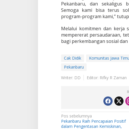
Pekanbaru, dan sekaligus be
Semoga kami bisa terus sol
program-program kami,” tutup 
Melalui komitmen dan kerja 
mempererat persaudaraan, tet
bagi perkembangan sosial dan 
Cak Didik
Komunitas Jawa Timur
Pekanbaru
Writer: DD
Editor: Rifky R Zaman
I
N
Pos sebelumnya
Pekanbaru Raih Pencapaian Positif
a
dalam Pengentasan Kemiskinan,