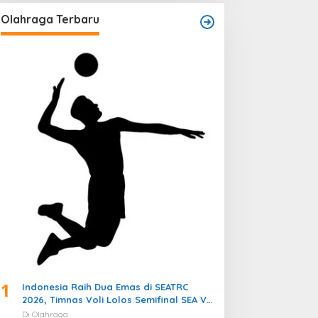
Olahraga Terbaru
1
Indonesia Raih Dua Emas di SEATRC
2026, Timnas Voli Lolos Semifinal SEA V
Cup! Pekan Olahraga Nasional
Di Olahraga