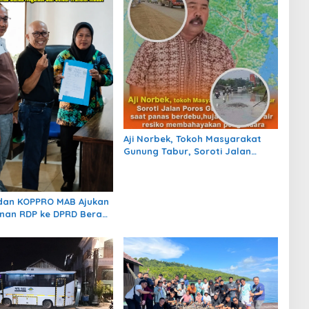
Aji Norbek, Tokoh Masyarakat
Gunung Tabur, Soroti Jalan
Harm Ayoeb, Genangan Air dan
Lumpur Dikeluhkan Warga
dan KOPPRO MAB Ajukan
nan RDP ke DPRD Berau
gulasi dan Solusi
 MBLB