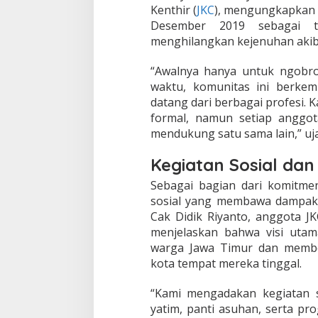
n
Kenthir (
JKC
), mengungkapkan b
b
Desember 2019 sebagai te
a
menghilangkan kejenuhan akibat
r
u
L
“Awalnya hanya untuk ngobrol
e
waktu, komunitas ini berke
w
datang dari berbagai profesi. K
a
formal, namun setiap anggot
t
K
mendukung satu sama lain,” uja
e
g
Kegiatan Sosial dan 
i
a
Sebagai bagian dari komitme
t
sosial yang membawa dampak 
a
Cak Didik Riyanto, anggota 
n
menjelaskan bahwa visi uta
S
o
warga Jawa Timur dan membe
s
kota tempat mereka tinggal.
i
a
“Kami mengadakan kegiatan s
l
yatim, panti asuhan, serta p