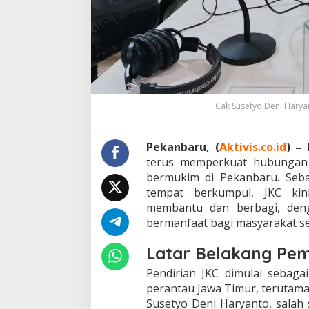
r
a
t
T
a
l
i
P
e
Cak Susetyo Deni Haryant
r
s
a
Pekanbaru, (
Aktivis.co.id
) –
u
terus memperkuat hubungan 
d
a
bermukim di Pekanbaru. Seba
r
tempat berkumpul, JKC kin
a
membantu dan berbagi, deng
a
bermanfaat bagi masyarakat se
n
d
i
Latar Belakang Pe
P
Pendirian JKC dimulai sebaga
e
k
perantau Jawa Timur, terutama 
a
Susetyo Deni Haryanto, salah