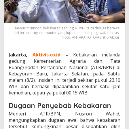
e
n
t
e
r
i
Menurut Nusron, kebakaran gedung ATR/BPN itu diduga berawal
dari terbakarnya komputer yang lupa dimatikan pegawai. Ilustrasi.
a
(Foto: ANTARA FOTO/Aprillio Akbar)
n
A
T
R
Jakarta,
Aktivis.co.id
–
Kebakaran melanda
/
gedung Kementerian Agraria dan Tata
B
Ruang/Badan Pertanahan Nasional (ATR/BPN) di
P
Kebayoran Baru, Jakarta Selatan, pada Sabtu
N
malam (8/2). Insiden ini terjadi sekitar pukul 23.10
:
A
WIB dan berhasil dipadamkan sekitar satu jam
p
kemudian, tepatnya pukul 00.15 WIB.
i
B
Dugaan Penyebab Kebakaran
e
r
Menteri ATR/BPN, Nusron Wahid,
h
mengungkapkan dugaan awal bahwa kebakaran
a
tersebut kemungkinan besar disebabkan oleh
s