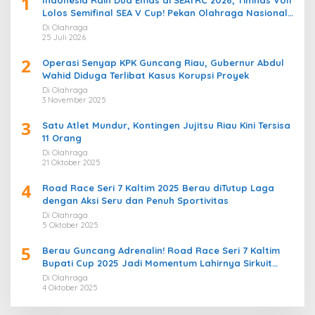
1
Indonesia Raih Dua Emas di SEATRC 2026, Timnas Voli
Lolos Semifinal SEA V Cup! Pekan Olahraga Nasional
Bergemuruh
Di Olahraga
25 Juli 2026
2
Operasi Senyap KPK Guncang Riau, Gubernur Abdul
Wahid Diduga Terlibat Kasus Korupsi Proyek
Di Olahraga
3 November 2025
3
Satu Atlet Mundur, Kontingen Jujitsu Riau Kini Tersisa
11 Orang
Di Olahraga
21 Oktober 2025
4
Road Race Seri 7 Kaltim 2025 Berau diTutup Laga
dengan Aksi Seru dan Penuh Sportivitas
Di Olahraga
5 Oktober 2025
5
Berau Guncang Adrenalin! Road Race Seri 7 Kaltim
Bupati Cup 2025 Jadi Momentum Lahirnya Sirkuit
Permanen 2026
Di Olahraga
4 Oktober 2025