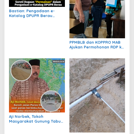
Bastian: Pengadaan e-
Katalog DPUPR Berau
Harus Transparan, Dugaan
Permainan Tak Boleh
Dibiarkan
PPMBLB dan KOPPRO MAB
Ajukan Permohonan RDP ke
DPRD Berau Bahas Regulasi
dan Solusi Transisi MBLB
Aji Norbek, Tokoh
Masyarakat Gunung Tabur,
Soroti Jalan Harm Ayoeb,
Genangan Air dan Lumpur