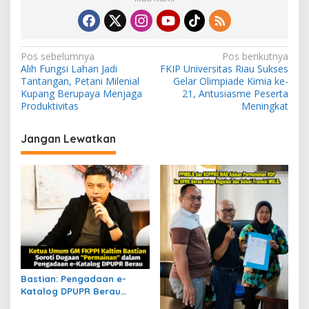
N
Pos sebelumnya
Pos berikutnya
Alih Fungsi Lahan Jadi
FKIP Universitas Riau Sukses
a
Tantangan, Petani Milenial
Gelar Olimpiade Kimia ke-
v
Kupang Berupaya Menjaga
21, Antusiasme Peserta
Produktivitas
Meningkat
i
g
Jangan Lewatkan
a
s
i
p
o
s
Bastian: Pengadaan e-
Katalog DPUPR Berau
Harus Transparan, Dugaan