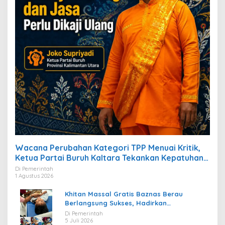
Wacana Perubahan Kategori TPP Menuai Kritik,
Ketua Partai Buruh Kaltara Tekankan Kepatuhan
Regulasi
Di Pemerintah
1 Agustus 2026
Khitan Massal Gratis Baznas Berau
Berlangsung Sukses, Hadirkan
Kebahagiaan bagi Puluhan Anak
Di Pemerintah
5 Juli 2026