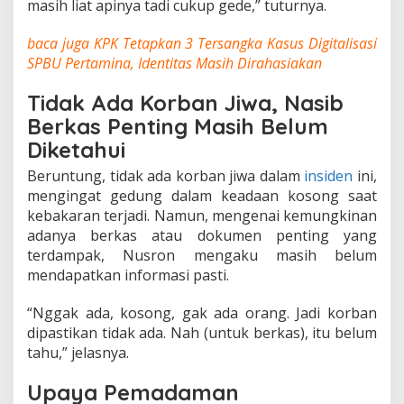
masih liat apinya tadi cukup gede,” tuturnya.
h
D
baca juga
KPK Tetapkan 3 Tersangka Kasus Digitalisasi
i
s
SPBU Pertamina, Identitas Masih Dirahasiakan
e
l
Tidak Ada Korban Jiwa, Nasib
i
Berkas Penting Masih Belum
d
i
Diketahui
k
i
Beruntung, tidak ada korban jiwa dalam
insiden
ini,
mengingat gedung dalam keadaan kosong saat
kebakaran terjadi. Namun, mengenai kemungkinan
adanya berkas atau dokumen penting yang
terdampak, Nusron mengaku masih belum
mendapatkan informasi pasti.
“Nggak ada, kosong, gak ada orang. Jadi korban
dipastikan tidak ada. Nah (untuk berkas), itu belum
tahu,” jelasnya.
Upaya Pemadaman