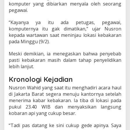
i
komputer yang dibiarkan menyala oleh seorang
l
pegawai.
D
i
“Kayanya ya itu ada petugas, pegawai,
p
komputernya itu gak dimatikan,” ujar Nusron
a
d
kepada wartawan saat meninjau lokasi kebakaran
a
pada Minggu (9/2).
m
k
Meski demikian, ia menegaskan bahwa penyebab
a
pasti kebakaran masih dalam tahap penyelidikan
n
,
lebih lanjut.
P
e
Kronologi Kejadian
n
y
Nusron Wahid yang saat itu menghadiri acara haul
e
di Jakarta Barat segera menuju kantornya setelah
b
menerima kabar kebakaran. Ia tiba di lokasi pada
a
pukul 23.40 WIB dan menyaksikan langsung
b
M
kobaran api yang cukup besar.
a
s
“Tadi pas datang ke sini cukup gede apinya. Saya
i