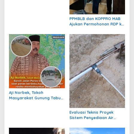
Permainan Tak Boleh
Dibiarkan
PPMBLB dan KOPPRO MAB
Ajukan Permohonan RDP ke
DPRD Berau Bahas Regulasi
dan Solusi Transisi MBLB
Aji Norbek, Tokoh
Masyarakat Gunung Tabur,
Soroti Jalan Harm Ayoeb,
Genangan Air dan Lumpur
Evaluasi Teknis Proyek
Dikeluhkan Warga
Sistem Penyediaan Air
Bersih Dana Kampung di RT
1 Semanting Tidak
Berfungsi