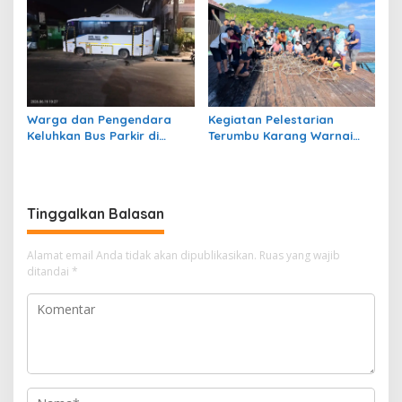
Warga dan Pengendara
Kegiatan Pelestarian
Keluhkan Bus Parkir di
Terumbu Karang Warnai
Trotoar Kawasan Sanipa 2
Bakti Infrastruktour 2026 di
Tanjung Redeb
Pulau Maratua
Tinggalkan Balasan
Alamat email Anda tidak akan dipublikasikan.
Ruas yang wajib
ditandai
*