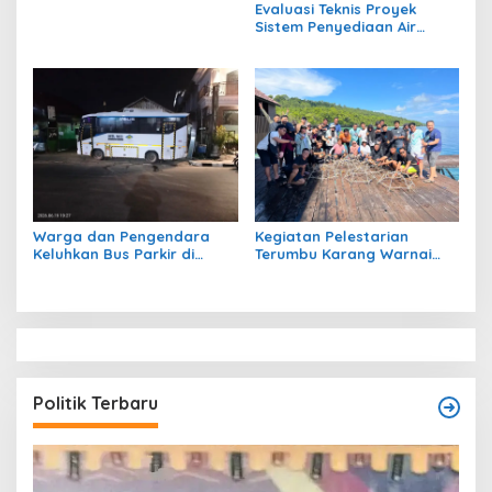
Dikeluhkan Warga
Evaluasi Teknis Proyek
Sistem Penyediaan Air
Bersih Dana Kampung di RT
1 Semanting Tidak
Berfungsi
Warga dan Pengendara
Kegiatan Pelestarian
Keluhkan Bus Parkir di
Terumbu Karang Warnai
Trotoar Kawasan Sanipa 2
Bakti Infrastruktour 2026 di
Tanjung Redeb
Pulau Maratua
Politik Terbaru