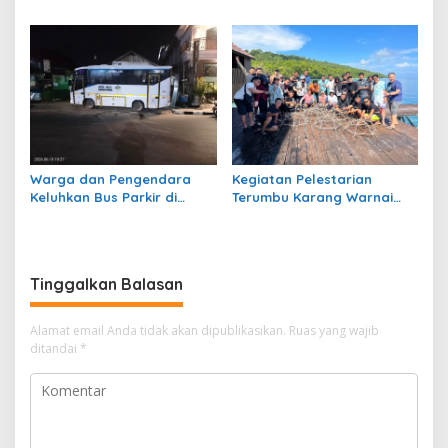
Bersih Dana Kampung di RT
1 Semanting Tidak
Berfungsi
Warga dan Pengendara
Kegiatan Pelestarian
Keluhkan Bus Parkir di
Terumbu Karang Warnai
Trotoar Kawasan Sanipa 2
Bakti Infrastruktour 2026 di
Tanjung Redeb
Pulau Maratua
Tinggalkan Balasan
Alamat email Anda tidak akan dipublikasikan.
Ruas yang wajib
ditandai
*