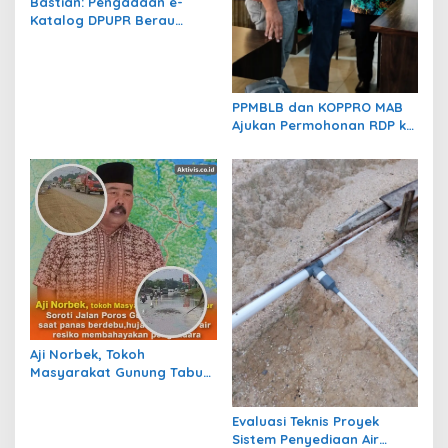
Bastian: Pengadaan e-
Katalog DPUPR Berau
Harus Transparan, Dugaan
Permainan Tak Boleh
Dibiarkan
PPMBLB dan KOPPRO MAB
Ajukan Permohonan RDP ke
DPRD Berau Bahas Regulasi
dan Solusi Transisi MBLB
Aji Norbek, Tokoh
Masyarakat Gunung Tabur,
Soroti Jalan Harm Ayoeb,
Genangan Air dan Lumpur
Evaluasi Teknis Proyek
Dikeluhkan Warga
Sistem Penyediaan Air