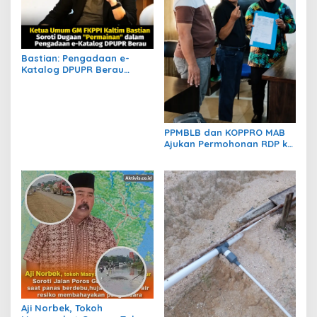
Bastian: Pengadaan e-
Katalog DPUPR Berau
Harus Transparan, Dugaan
Permainan Tak Boleh
Dibiarkan
PPMBLB dan KOPPRO MAB
Ajukan Permohonan RDP ke
DPRD Berau Bahas Regulasi
dan Solusi Transisi MBLB
Aji Norbek, Tokoh