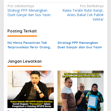
N
Pos sebelumnya
Pos berikutnya
Strategi PPP Menangkan
Rawa Terate Rutin Banjir,
a
Duet Ganjar dan Gus Yasin
Anies Bakal Cek Pabrik
v
Sekitar
i
Posting Terkait
g
a
NU Minta Pesantren Tak
Strategi PPP Menangkan
s
Terprovokasi Teror Orang
Duet Ganjar dan Gus Yasin
Gila
i
p
Jangan Lewatkan
o
s