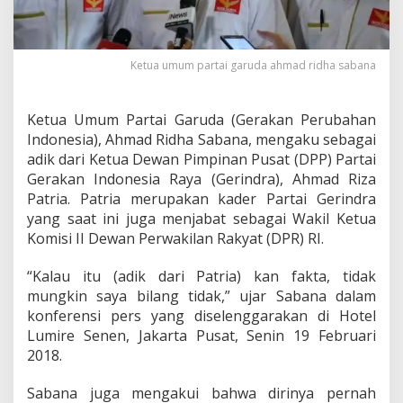
G
a
r
u
Ketua umum partai garuda ahmad ridha sabana
d
a
d
Ketua Umum Partai Garuda (Gerakan Perubahan
e
Indonesia), Ahmad Ridha Sabana, mengaku sebagai
n
g
adik dari Ketua Dewan Pimpinan Pusat (DPP) Partai
a
Gerakan Indonesia Raya (Gerindra), Ahmad Riza
n
Patria. Patria merupakan kader Partai Gerindra
G
yang saat ini juga menjabat sebagai Wakil Ketua
e
Komisi II Dewan Perwakilan Rakyat (DPR) RI.
r
i
n
“Kalau itu (adik dari Patria) kan fakta, tidak
d
mungkin saya bilang tidak,” ujar Sabana dalam
r
konferensi pers yang diselenggarakan di Hotel
a
Lumire Senen, Jakarta Pusat, Senin 19 Februari
2018.
Sabana juga mengakui bahwa dirinya pernah