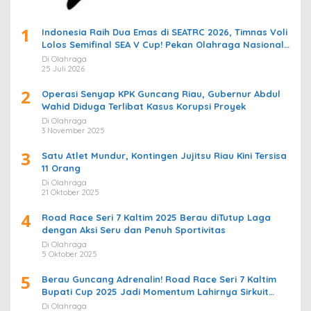
1
Indonesia Raih Dua Emas di SEATRC 2026, Timnas Voli
Lolos Semifinal SEA V Cup! Pekan Olahraga Nasional
Bergemuruh
Di Olahraga
25 Juli 2026
2
Operasi Senyap KPK Guncang Riau, Gubernur Abdul
Wahid Diduga Terlibat Kasus Korupsi Proyek
Di Olahraga
3 November 2025
3
Satu Atlet Mundur, Kontingen Jujitsu Riau Kini Tersisa
11 Orang
Di Olahraga
21 Oktober 2025
4
Road Race Seri 7 Kaltim 2025 Berau diTutup Laga
dengan Aksi Seru dan Penuh Sportivitas
Di Olahraga
5 Oktober 2025
5
Berau Guncang Adrenalin! Road Race Seri 7 Kaltim
Bupati Cup 2025 Jadi Momentum Lahirnya Sirkuit
Permanen 2026
Di Olahraga