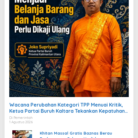
Wacana Perubahan Kategori TPP Menuai Kritik,
Ketua Partai Buruh Kaltara Tekankan Kepatuhan
Regulasi
Di Pemerintah
1 Agustus 2026
Khitan Massal Gratis Baznas Berau