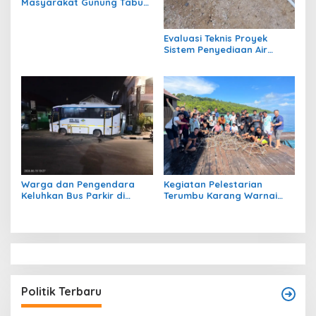
Masyarakat Gunung Tabur,
Soroti Jalan Harm Ayoeb,
Genangan Air dan Lumpur
Dikeluhkan Warga
Evaluasi Teknis Proyek
Sistem Penyediaan Air
Bersih Dana Kampung di RT
1 Semanting Tidak
Berfungsi
Warga dan Pengendara
Kegiatan Pelestarian
Keluhkan Bus Parkir di
Terumbu Karang Warnai
Trotoar Kawasan Sanipa 2
Bakti Infrastruktour 2026 di
Tanjung Redeb
Pulau Maratua
Politik Terbaru