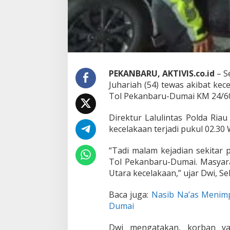
e
k
a
n
b
a
r
u
PEKANBARU, AKTIVIS.co.id
– S
-
D
Juhariah (54) tewas akibat kece
u
Tol Pekanbaru-Dumai KM 24/600 
m
a
Direktur Lalulintas Polda Ri
i
kecelakaan terjadi pukul 02.30 W
“Tadi malam kejadian sekitar p
Tol Pekanbaru-Dumai. Masyar
Utara kecelakaan,” ujar Dwi, Sel
Baca juga:
Nasib Na’as Menim
Dumai
Dwi mengatakan, korban y