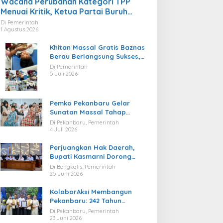
Wacana Perubahan Kategori TPP
Menuai Kritik, Ketua Partai Buruh
Kaltara Tekankan Kepatuhan Regulasi
Di Pemerintah
1 Agustus 2026
Khitan Massal Gratis Baznas
Berau Berlangsung Sukses,
Hadirkan Kebahagiaan bagi
Di Pemerintah
Puluhan Anak
5 Juli 2026
Pemko Pekanbaru Gelar
Sunatan Massal Tahap
Kedua, 100 Anak Ikuti Khitan
Di Pekanbaru, Pemerintah
Gratis
4 Juli 2026
Perjuangkan Hak Daerah,
Bupati Kasmarni Dorong
BUMD PT BLJ Diprioritaskan
Di Bengkalis, Pemerintah
Kelola Migas
25 Juni 2026
KolaborAksi Membangun
Pekanbaru: 242 Tahun
Melangkah Menuju Kota yang
Di Pekanbaru, Pemerintah
Lebih Maju
23 Juni 2026