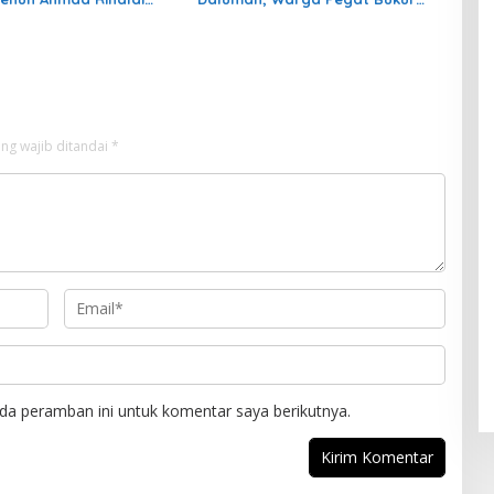
Calon Ketua PKC PMII
Minta Izin Tambang Dicabut
ng wajib ditandai
*
da peramban ini untuk komentar saya berikutnya.