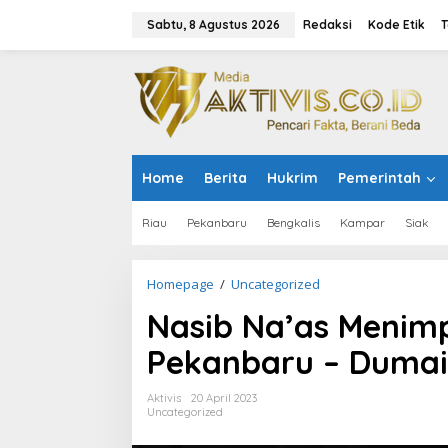
L
e
Sabtu, 8 Agustus 2026
Redaksi
Kode Etik
T
w
a
t
i
k
e
k
o
Home
Berita
Hukrim
Pemerintah
n
t
e
Riau
Pekanbaru
Bengkalis
Kampar
Siak
n
Homepage
/
Uncategorized
N
a
Nasib Na’as Menimp
s
i
Pekanbaru – Dumai
b
N
a
Aktivis
20 April 2023
'
Uncategorized
a
s