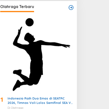
Olahraga Terbaru
1
Indonesia Raih Dua Emas di SEATRC
2026, Timnas Voli Lolos Semifinal SEA V
Cup! Pekan Olahraga Nasional
Di Olahraga