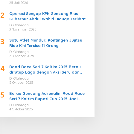
Bergemuruh
25 Juli 2026
2
Operasi Senyap KPK Guncang Riau,
Gubernur Abdul Wahid Diduga Terlibat
Kasus Korupsi Proyek
Di Olahraga
3 November 2025
3
Satu Atlet Mundur, Kontingen Jujitsu
Riau Kini Tersisa 11 Orang
Di Olahraga
21 Oktober 2025
4
Road Race Seri 7 Kaltim 2025 Berau
diTutup Laga dengan Aksi Seru dan
Penuh Sportivitas
Di Olahraga
5 Oktober 2025
5
Berau Guncang Adrenalin! Road Race
Seri 7 Kaltim Bupati Cup 2025 Jadi
Momentum Lahirnya Sirkuit Permanen
Di Olahraga
2026
4 Oktober 2025