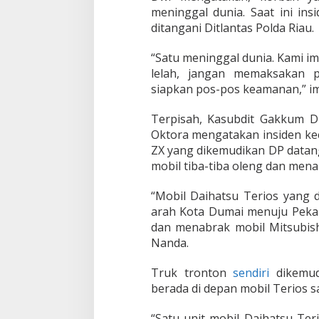
meninggal dunia. Saat ini ins
ditangani Ditlantas Polda Riau.
“Satu meninggal dunia. Kami im
lelah, jangan memaksakan p
siapkan pos-pos keamanan,” i
Terpisah, Kasubdit Gakkum Di
Oktora mengatakan insiden ke
ZX yang dikemudikan DP datang 
mobil tiba-tiba oleng dan mena
“Mobil Daihatsu Terios yang 
arah Kota Dumai menuju Pekan
dan menabrak mobil Mitsubish
Nanda.
Truk tronton
sendiri
dikemudi
berada di depan mobil Terios 
“Satu unit mobil Daihatsu Te