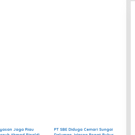
Polda, Desak Usut Dugaan
Pelanggaran Lingkungan oleh PT
Elnusa
yasan Jaga Riau
PT SBE Diduga Cemari Sungai
enuh Ahmad Rinaldi
Daluman, Warga Pegat Bukur