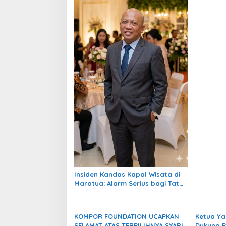
p
o
s
Insiden Kandas Kapal Wisata di
Maratua: Alarm Serius bagi Tata
Kelola Konservasi dan
Keselamatan Pelayaran
KOMPOR FOUNDATION UCAPKAN
Ketua Ya
SELAMAT ATAS TERPILIHNYA SYARIF
Dukung P