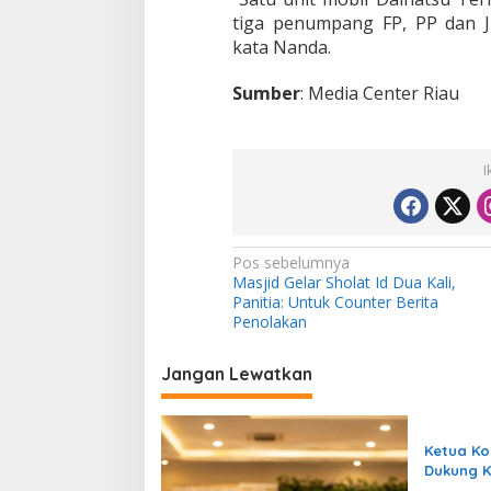
tiga penumpang FP, PP dan Ju
kata Nanda.
Sumber
: Media Center Riau
I
N
Pos sebelumnya
Masjid Gelar Sholat Id Dua Kali,
a
Panitia: Untuk Counter Berita
v
Penolakan
i
Jangan Lewatkan
g
a
s
Ketua K
Dukung 
i
KAMMI UI