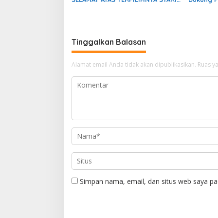
HIDAYATULLAH SEBAGAI KETUA
sebagai 
UMUM HIPPMA INSEL
Riau
Tinggalkan Balasan
Alamat email Anda tidak akan dipublikasikan.
Ruas ya
Simpan nama, email, dan situs web saya pa