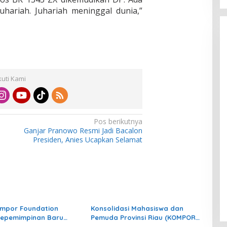
hariah. Juhariah meninggal dunia,”
kuti Kami
Pos berikutnya
Ganjar Pranowo Resmi Jadi Bacalon
Presiden, Anies Ucapkan Selamat
ompor Foundation
Konsolidasi Mahasiswa dan
Kepemimpinan Baru
Pemuda Provinsi Riau (KOMPOR
N Suska
FOUNDATION) Gelar Aksi di Depan