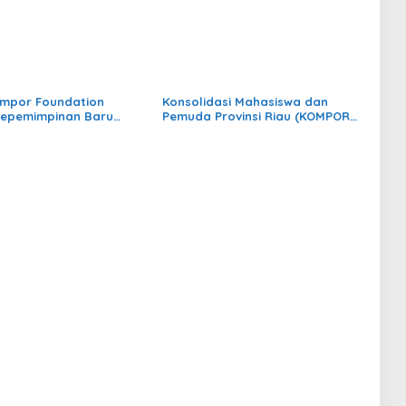
ompor Foundation
Konsolidasi Mahasiswa dan
Kepemimpinan Baru
Pemuda Provinsi Riau (KOMPOR
N Suska
FOUNDATION) Gelar Aksi di Depan
Polda, Desak Usut Dugaan
Pelanggaran Lingkungan oleh PT
Elnusa