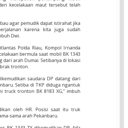
iden kecelakaan maut tersebut telah
bau agar pemudik dapat istirahat jika
erjalanan karena kita juga sudah
mbuh Dwi.
tlantas Polda Riau, Kompol Irnanda
celakaan bermula saat mobil BK 1343
dari arah Dumai. Setibanya di lokasi
brak tronton.
dikemudikan saudara DP datang dari
baru. Setiba di TKP diduga ngantuk
i truck tronton BK 8183 XG,” imbuh
kan oleh HR. Posisi saat itu truk
sama-sama arah Pekanbaru.
rios BK 1343 ZX dikemudikan DP. Ada