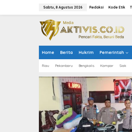
L
e
Sabtu, 8 Agustus 2026
Redaksi
Kode Etik
T
w
a
t
i
k
e
k
o
Home
Berita
Hukrim
Pemerintah
n
t
e
Riau
Pekanbaru
Bengkalis
Kampar
Siak
n