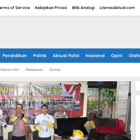
erms of Service
Kebijakan Privasi
Bilik Analogi
LiterasiAktual.com
Pendidikan
Politik
Aktual Polisi
Nasional
Opini
Olah
Rokan Hilir
Pelalawan
Dumai