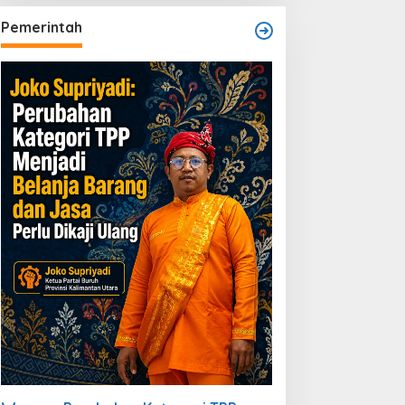
Dibiarkan
Pemerintah
PMBLB dan KOPPRO MAB
jukan Permohonan RDP
e DPRD Berau Bahas
egulasi dan Solusi Transisi
BLB