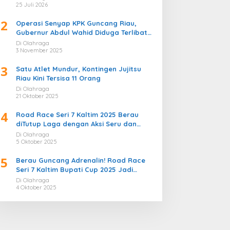
Bergemuruh
25 Juli 2026
2
Operasi Senyap KPK Guncang Riau,
Gubernur Abdul Wahid Diduga Terlibat
Kasus Korupsi Proyek
Di Olahraga
3 November 2025
3
Satu Atlet Mundur, Kontingen Jujitsu
Riau Kini Tersisa 11 Orang
Di Olahraga
21 Oktober 2025
4
Road Race Seri 7 Kaltim 2025 Berau
diTutup Laga dengan Aksi Seru dan
Penuh Sportivitas
Di Olahraga
5 Oktober 2025
5
Berau Guncang Adrenalin! Road Race
Seri 7 Kaltim Bupati Cup 2025 Jadi
Momentum Lahirnya Sirkuit Permanen
Di Olahraga
2026
4 Oktober 2025