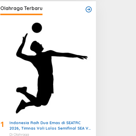
Olahraga Terbaru
1
Indonesia Raih Dua Emas di SEATRC
2026, Timnas Voli Lolos Semifinal SEA V
Cup! Pekan Olahraga Nasional
Di Olahraga