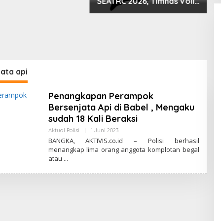
SEATRC 2026, Timnas Voli
Lolos Semifinal SEA V Cup!
Pekan Olahraga Nasional
Bergemuruh
P
A
k
R
M
ata api
Penangkapan Perampok
Bersenjata Api di Babel , Mengaku
sudah 18 Kali Beraksi
Aktual Polisi
|
1 Juni 2023
O
L
BANGKA, AKTIVIS.co.id – Polisi berhasil
E
menangkap lima orang anggota komplotan begal
H
atau
A
K
T
I
V
I
S