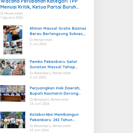
Wacana Perubahan Kategori TPP
Menuai Kritik, Ketua Partai Buruh
Kaltara Tekankan Kepatuhan Regulasi
Di Pemerintah
1 Agustus 2026
Khitan Massal Gratis Baznas
Berau Berlangsung Sukses,
Hadirkan Kebahagiaan bagi
Di Pemerintah
Puluhan Anak
5 Juli 2026
Pemko Pekanbaru Gelar
Sunatan Massal Tahap
Kedua, 100 Anak Ikuti Khitan
Di Pekanbaru, Pemerintah
Gratis
4 Juli 2026
Perjuangkan Hak Daerah,
Bupati Kasmarni Dorong
BUMD PT BLJ Diprioritaskan
Di Bengkalis, Pemerintah
Kelola Migas
25 Juni 2026
KolaborAksi Membangun
Pekanbaru: 242 Tahun
Melangkah Menuju Kota yang
Di Pekanbaru, Pemerintah
Lebih Maju
23 Juni 2026