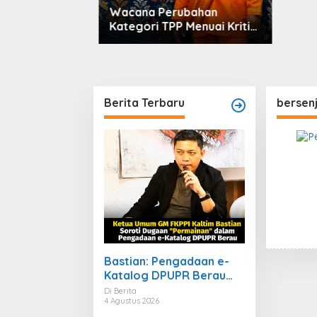
Wacana Perubahan
Kategori TPP Menuai Kritik,
Ketua Partai Buruh Kaltara
Tekankan Kepatuhan
Regulasi
Berita Terbaru
bersenj
Bastian: Pengadaan e-
Katalog DPUPR Berau
Harus Transparan,
Di Berita
4 Agustus 2026
Dugaan Permainan Tak