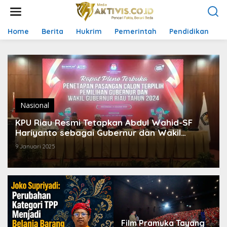
L
e
w
a
Home
Berita
Hukrim
Pemerintah
Pendidikan
P
t
i
k
e
k
o
n
t
Nasional
e
KPU Riau Resmi Tetapkan Abdul Wahid-SF
n
Hariyanto sebagai Gubernur dan Wakil
Gubernur 2025-2030
9 Januari 2025
Film Pramuka Tayang