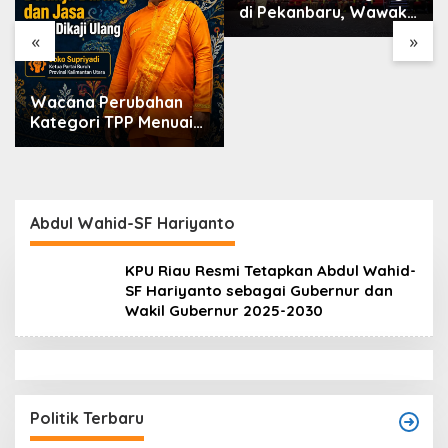
di Pekanbaru, Wawako
Markarius Ajak
«
»
Sekolah Dukung
Penguatan Karakter
Siswa
Wacana Perubahan
Kategori TPP Menuai
Kritik, Ketua Partai
Buruh Kaltara
Tekankan Kepatuhan
Regulasi
Abdul Wahid-SF Hariyanto
KPU Riau Resmi Tetapkan Abdul Wahid-
SF Hariyanto sebagai Gubernur dan
Wakil Gubernur 2025-2030
Politik Terbaru