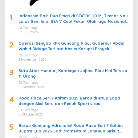
1
Indonesia Raih Dua Emas di SEATRC 2026, Timnas Voli
Lolos Semifinal SEA V Cup! Pekan Olahraga Nasional
Bergemuruh
Di Olahraga
25 Juli 2026
2
Operasi Senyap KPK Guncang Riau, Gubernur Abdul
Wahid Diduga Terlibat Kasus Korupsi Proyek
Di Olahraga
3 November 2025
3
Satu Atlet Mundur, Kontingen Jujitsu Riau Kini Tersisa
11 Orang
Di Olahraga
21 Oktober 2025
4
Road Race Seri 7 Kaltim 2025 Berau diTutup Laga
dengan Aksi Seru dan Penuh Sportivitas
Di Olahraga
5 Oktober 2025
5
Berau Guncang Adrenalin! Road Race Seri 7 Kaltim
Bupati Cup 2025 Jadi Momentum Lahirnya Sirkuit
Permanen 2026
Di Olahraga