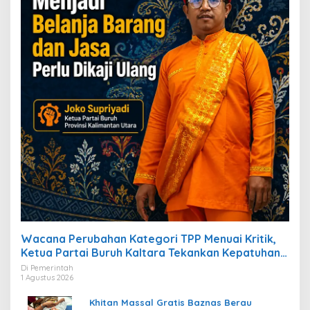
Wacana Perubahan Kategori TPP Menuai Kritik,
Ketua Partai Buruh Kaltara Tekankan Kepatuhan
Regulasi
Di Pemerintah
1 Agustus 2026
Khitan Massal Gratis Baznas Berau