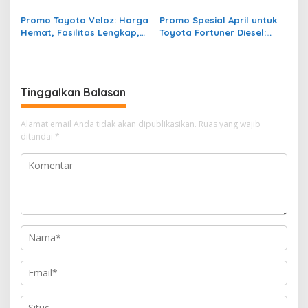
Terbaik
Promo Toyota Veloz: Harga
Promo Spesial April untuk
Hemat, Fasilitas Lengkap,
Toyota Fortuner Diesel:
Tanpa Riba!
Tanpa Riba, Tanpa Ribet,
Tanpa Rugi!
Tinggalkan Balasan
Alamat email Anda tidak akan dipublikasikan.
Ruas yang wajib
ditandai
*