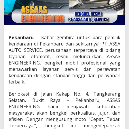
a
t
i
r
d
i
A
Pekanbaru –
Kabar gembira untuk para pemilik
S
kendaraan di Pekanbaru dan sekitarnya! PT ASSA
S
AUTO SERVICE, perusahaan terpercaya di bidang
A
S
layanan otomotif, resmi meluncurkan ASSAS
E
ENGINEERING, bengkel mobil profesional yang
n
menawarkan layanan servis dan perawatan
g
kendaraan dengan standar tinggi dan pelayanan
i
n
terbaik
.
e
e
Berlokasi di Jalan Kakap No. 4, Tangkerang
r
Selatan, Bukit Raya – Pekanbaru, ASSAS
i
ENGINEERING hadir menjawab kebutuhan
n
g
masyarakat akan bengkel berkualitas, jujur, dan
,
efisien. Dengan mengusung moto “Cepat. Tepat.
B
Terpercaya.”, bengkel ini mengedepankan
e