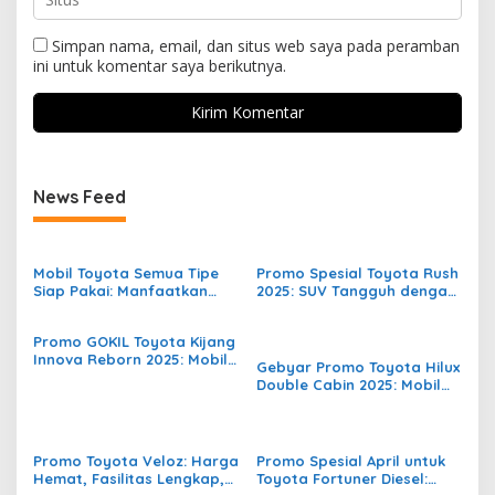
Simpan nama, email, dan situs web saya pada peramban
ini untuk komentar saya berikutnya.
News Feed
Mobil Toyota Semua Tipe
Promo Spesial Toyota Rush
Siap Pakai: Manfaatkan
2025: SUV Tangguh dengan
Promo Akhir Mei dari ASSA!
Harga Terjangkau dan
Fasilitas Lengkap
Promo GOKIL Toyota Kijang
Innova Reborn 2025: Mobil
Gebyar Promo Toyota Hilux
Keluarga dan Usaha
Double Cabin 2025: Mobil
dengan Keuntungan
Tangguh untuk Segala
Maksimal!
Medan, Harga dan Fasilitas
Terbaik
Promo Toyota Veloz: Harga
Promo Spesial April untuk
Hemat, Fasilitas Lengkap,
Toyota Fortuner Diesel: