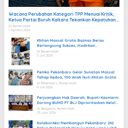
Wacana Perubahan Kategori TPP Menuai Kritik,
Ketua Partai Buruh Kaltara Tekankan Kepatuhan
Regulasi
Di Pemerintah
1 Agustus 2026
Khitan Massal Gratis Baznas Berau
Berlangsung Sukses, Hadirkan
Kebahagiaan bagi Puluhan Anak
Di Pemerintah
5 Juli 2026
Pemko Pekanbaru Gelar Sunatan Massal
Tahap Kedua, 100 Anak Ikuti Khitan Gratis
Di Pekanbaru, Pemerintah
4 Juli 2026
Perjuangkan Hak Daerah, Bupati Kasmarni
Dorong BUMD PT BLJ Diprioritaskan Kelola
Migas
Di Bengkalis, Pemerintah
25 Juni 2026
KolaborAksi Membangun Pekanbaru: 242