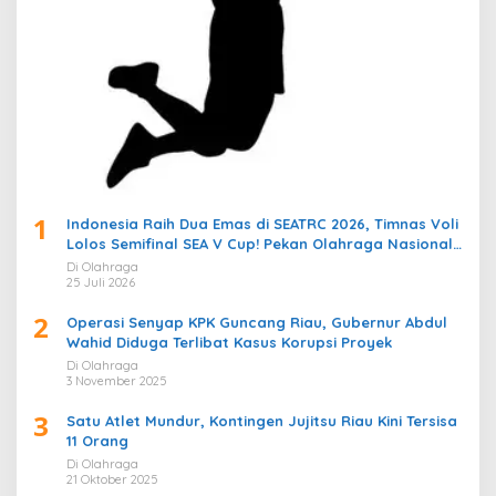
1
Indonesia Raih Dua Emas di SEATRC 2026, Timnas Voli
Lolos Semifinal SEA V Cup! Pekan Olahraga Nasional
Bergemuruh
Di Olahraga
25 Juli 2026
2
Operasi Senyap KPK Guncang Riau, Gubernur Abdul
Wahid Diduga Terlibat Kasus Korupsi Proyek
Di Olahraga
3 November 2025
3
Satu Atlet Mundur, Kontingen Jujitsu Riau Kini Tersisa
11 Orang
Di Olahraga
21 Oktober 2025