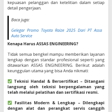
kepuasan pelanggan dan ketelitian dalam setiap
n
detail pengerjaan.
g
k
e
Baca juga:
l
H
Gelegar Promo Toyota Raize 2025 Dari PT Assa
a
n
Auto Service
d
Kenapa Harus ASSAS ENGINEERING?
a
l
P
Tidak semua bengkel mampu memberikan layanan
T
lengkap dengan standar profesional seperti yang
A
ditawarkan ASSAS ENGINEERING. Berikut adalah
s
keunggulan utama yang bisa Anda nikmati:
s
a
A
Teknisi Handal & Bersertifikat – Ditangani
u
langsung oleh teknisi berpengalaman yang
t
telah melalui pelatihan dan sertifikasi resmi.
o
S
Fasilitas Modern & Lengkap – Dilengkapi
e
r
dengan alat dan perangkat servis canggih
v