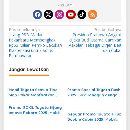
Ikuti Kami
N
Pos sebelumnya
Pos berikutnya
Utang RSD Madani
Presiden Prabowo Angkat
a
Pekanbaru Membengkak
Djaka Budi Utama Gantikan
v
Rp53 Miliar: Pemko Lakukan
Askolani sebagai Dirjen Bea
Klasterisasi untuk Solusi
dan Cukai
i
Pembayaran
g
Jangan Lewatkan
a
s
i
Mobil Toyota Semua Tipe
Promo Spesial Toyota Rush
p
Siap Pakai: Manfaatkan
2025: SUV Tangguh dengan
Promo Akhir Mei dari ASSA!
Harga Terjangkau dan
o
Fasilitas Lengkap
Promo GOKIL Toyota Kijang
s
Innova Reborn 2025: Mobil
Gebyar Promo Toyota Hilux
Keluarga dan Usaha
Double Cabin 2025: Mobil
dengan Keuntungan
Tangguh untuk Segala
Maksimal!
Medan, Harga dan Fasilitas