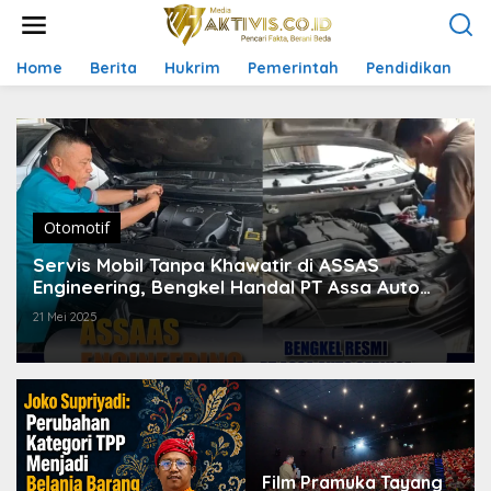
L
e
w
a
Home
Berita
Hukrim
Pemerintah
Pendidikan
P
t
i
k
e
k
o
n
t
Otomotif
e
Servis Mobil Tanpa Khawatir di ASSAS
n
Engineering, Bengkel Handal PT Assa Auto
Service
21 Mei 2025
Film Pramuka Tayang