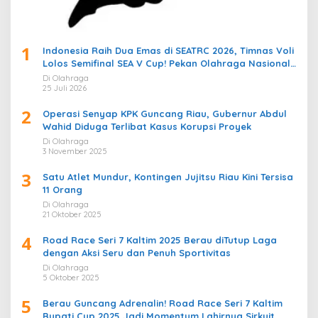
1
Indonesia Raih Dua Emas di SEATRC 2026, Timnas Voli
Lolos Semifinal SEA V Cup! Pekan Olahraga Nasional
Bergemuruh
Di Olahraga
25 Juli 2026
2
Operasi Senyap KPK Guncang Riau, Gubernur Abdul
Wahid Diduga Terlibat Kasus Korupsi Proyek
Di Olahraga
3 November 2025
3
Satu Atlet Mundur, Kontingen Jujitsu Riau Kini Tersisa
11 Orang
Di Olahraga
21 Oktober 2025
4
Road Race Seri 7 Kaltim 2025 Berau diTutup Laga
dengan Aksi Seru dan Penuh Sportivitas
Di Olahraga
5 Oktober 2025
5
Berau Guncang Adrenalin! Road Race Seri 7 Kaltim
Bupati Cup 2025 Jadi Momentum Lahirnya Sirkuit