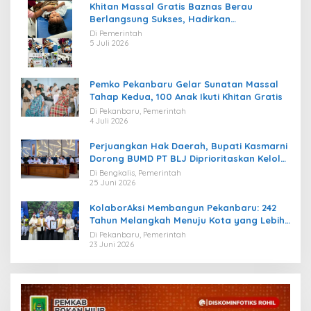
Khitan Massal Gratis Baznas Berau
Berlangsung Sukses, Hadirkan
Kebahagiaan bagi Puluhan Anak
Di Pemerintah
5 Juli 2026
Pemko Pekanbaru Gelar Sunatan Massal
Tahap Kedua, 100 Anak Ikuti Khitan Gratis
Di Pekanbaru, Pemerintah
4 Juli 2026
Perjuangkan Hak Daerah, Bupati Kasmarni
Dorong BUMD PT BLJ Diprioritaskan Kelola
Migas
Di Bengkalis, Pemerintah
25 Juni 2026
KolaborAksi Membangun Pekanbaru: 242
Tahun Melangkah Menuju Kota yang Lebih
Maju
Di Pekanbaru, Pemerintah
23 Juni 2026