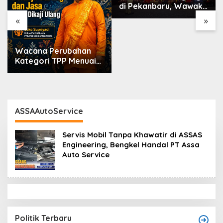
di Pekanbaru, Wawako
Markarius Ajak
«
»
Sekolah Dukung
Penguatan Karakter
Siswa
Wacana Perubahan
Kategori TPP Menuai
Kritik, Ketua Partai
Buruh Kaltara
Tekankan Kepatuhan
Regulasi
ASSAAutoService
Servis Mobil Tanpa Khawatir di ASSAS
Engineering, Bengkel Handal PT Assa
Auto Service
Politik Terbaru