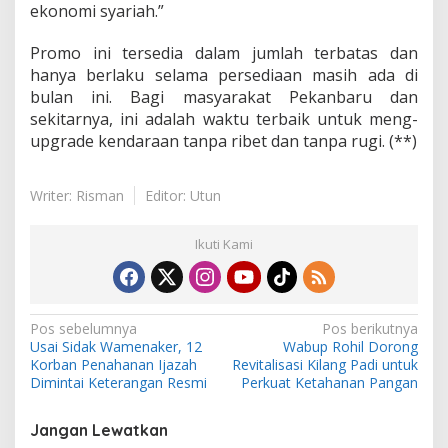
ekonomi syariah.”
Promo ini tersedia dalam jumlah terbatas dan
hanya berlaku selama persediaan masih ada di
bulan ini. Bagi masyarakat Pekanbaru dan
sekitarnya, ini adalah waktu terbaik untuk meng-
upgrade kendaraan tanpa ribet dan tanpa rugi. (**)
Writer: Risman
Editor: Utun
Ikuti Kami
N
Pos sebelumnya
Pos berikutnya
Usai Sidak Wamenaker, 12
Wabup Rohil Dorong
a
Korban Penahanan Ijazah
Revitalisasi Kilang Padi untuk
v
Dimintai Keterangan Resmi
Perkuat Ketahanan Pangan
i
Jangan Lewatkan
g