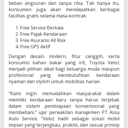
beban angsuran dan tanpa riba. Tak hanya itu,
p
,
konsumen juga akan mendapatkan berbagai
T
fasilitas gratis selama masa kontrak:
a
n
Free Service Berkala
p
Free Pajak Kendaraan
a
R
Free Asuransi All Risk
i
Free GPS Aktif
b
a
Dengan desain modern, fitur canggih, serta
!
konsumsi bahan bakar yang irit, Toyota Veloz
menjadi pilihan ideal bagi keluarga muda maupun
profesional yang membutuhkan kendaraan
nyaman dan stylish untuk mobilitas harian.
“Kami ingin memudahkan masyarakat dalam
memiliki kendaraan baru tanpa harus terjebak
dalam sistem pembiayaan konvensional yang
membebani,” ujar perwakilan manajemen PT Assa
Auto Service. “Veloz hadir sebagai solusi mobil
impian yang terjangkau, praktis, dan sesuai prinsip