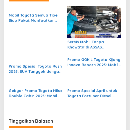
a
s
Mobil Toyota Semua Tipe
Siap Pakai: Manfaatkan
i
Promo Akhir Mei dari ASSA!
p
o
Servis Mobil Tanpa
s
Khawatir di ASSAS
Engineering, Bengkel
Handal PT Assa Auto
Promo GOKIL Toyota Kijang
Service
Innova Reborn 2025: Mobil
Promo Spesial Toyota Rush
Keluarga dan Usaha
2025: SUV Tangguh dengan
dengan Keuntungan
Harga Terjangkau dan
Maksimal!
Fasilitas Lengkap
Gebyar Promo Toyota Hilux
Promo Spesial April untuk
Double Cabin 2025: Mobil
Toyota Fortuner Diesel:
Tangguh untuk Segala
Tanpa Riba, Tanpa Ribet,
Medan, Harga dan Fasilitas
Tanpa Rugi!
Terbaik
Tinggalkan Balasan