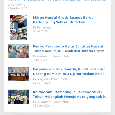
Regulasi
Di Pemerintah
1 Agustus 2026
Khitan Massal Gratis Baznas Berau
Berlangsung Sukses, Hadirkan
Kebahagiaan bagi Puluhan Anak
Di Pemerintah
5 Juli 2026
Pemko Pekanbaru Gelar Sunatan Massal
Tahap Kedua, 100 Anak Ikuti Khitan Gratis
Di Pekanbaru, Pemerintah
4 Juli 2026
Perjuangkan Hak Daerah, Bupati Kasmarni
Dorong BUMD PT BLJ Diprioritaskan Kelola
Migas
Di Bengkalis, Pemerintah
25 Juni 2026
KolaborAksi Membangun Pekanbaru: 242
Tahun Melangkah Menuju Kota yang Lebih
Maju
Di Pekanbaru, Pemerintah
23 Juni 2026