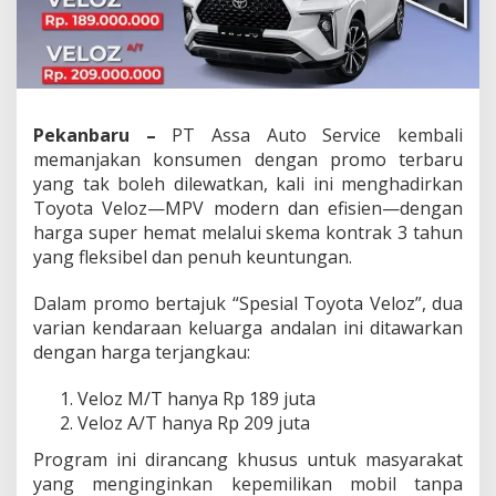
a
r
g
a
H
e
m
Pekanbaru –
PT Assa Auto Service kembali
a
memanjakan konsumen dengan promo terbaru
t
yang tak boleh dilewatkan, kali ini menghadirkan
,
Toyota Veloz—MPV modern dan efisien—dengan
F
a
harga super hemat melalui skema kontrak 3 tahun
s
yang fleksibel dan penuh keuntungan.
i
l
Dalam promo bertajuk “Spesial Toyota Veloz”, dua
i
varian kendaraan keluarga andalan ini ditawarkan
t
a
dengan harga terjangkau:
s
L
Veloz M/T hanya Rp 189 juta
e
Veloz A/T hanya Rp 209 juta
n
g
Program ini dirancang khusus untuk masyarakat
k
yang menginginkan kepemilikan mobil tanpa
a