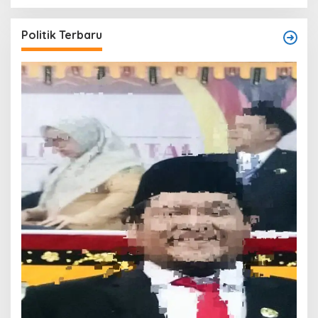
Politik Terbaru
T
O
W
Di