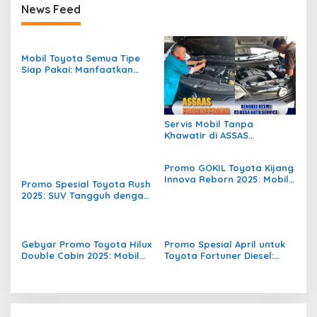
News Feed
Mobil Toyota Semua Tipe
Siap Pakai: Manfaatkan
Promo Akhir Mei dari ASSA!
Servis Mobil Tanpa
Khawatir di ASSAS
Engineering, Bengkel
Handal PT Assa Auto
Promo GOKIL Toyota Kijang
Service
Innova Reborn 2025: Mobil
Promo Spesial Toyota Rush
Keluarga dan Usaha
2025: SUV Tangguh dengan
dengan Keuntungan
Harga Terjangkau dan
Maksimal!
Fasilitas Lengkap
Gebyar Promo Toyota Hilux
Promo Spesial April untuk
Double Cabin 2025: Mobil
Toyota Fortuner Diesel:
Tangguh untuk Segala
Tanpa Riba, Tanpa Ribet,
Medan, Harga dan Fasilitas
Tanpa Rugi!
Terbaik