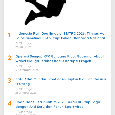
1
Indonesia Raih Dua Emas di SEATRC 2026, Timnas Voli
Lolos Semifinal SEA V Cup! Pekan Olahraga Nasional
Bergemuruh
Di Olahraga
25 Juli 2026
2
Operasi Senyap KPK Guncang Riau, Gubernur Abdul
Wahid Diduga Terlibat Kasus Korupsi Proyek
Di Olahraga
3 November 2025
3
Satu Atlet Mundur, Kontingen Jujitsu Riau Kini Tersisa
11 Orang
Di Olahraga
21 Oktober 2025
4
Road Race Seri 7 Kaltim 2025 Berau diTutup Laga
dengan Aksi Seru dan Penuh Sportivitas
Di Olahraga