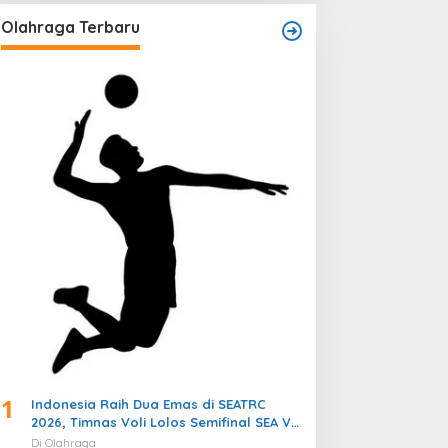
Olahraga Terbaru
1
Indonesia Raih Dua Emas di SEATRC
2026, Timnas Voli Lolos Semifinal SEA V
Cup! Pekan Olahraga Nasional
Di Olahraga