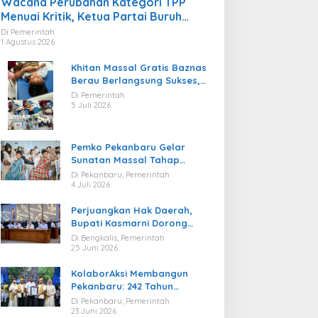
Wacana Perubahan Kategori TPP
Menuai Kritik, Ketua Partai Buruh
Kaltara Tekankan Kepatuhan Regulasi
Di Pemerintah
1 Agustus 2026
Khitan Massal Gratis Baznas
Berau Berlangsung Sukses,
Hadirkan Kebahagiaan bagi
Di Pemerintah
Puluhan Anak
5 Juli 2026
Pemko Pekanbaru Gelar
Sunatan Massal Tahap
Kedua, 100 Anak Ikuti Khitan
Di Pekanbaru, Pemerintah
Gratis
4 Juli 2026
Perjuangkan Hak Daerah,
Bupati Kasmarni Dorong
BUMD PT BLJ Diprioritaskan
Di Bengkalis, Pemerintah
Kelola Migas
25 Juni 2026
KolaborAksi Membangun
Pekanbaru: 242 Tahun
Melangkah Menuju Kota yang
Di Pekanbaru, Pemerintah
Lebih Maju
23 Juni 2026