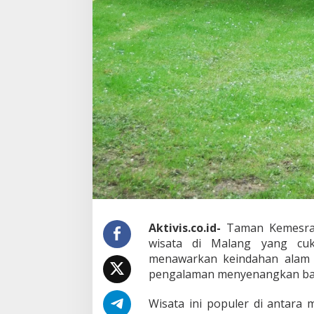
i
N
e
g
e
r
i
D
o
n
g
e
n
g
Aktivis.co.id-
Taman Kemesraa
wisata di Malang yang cuk
menawarkan keindahan alam
pengalaman menyenangkan bag
Wisata ini populer di antar