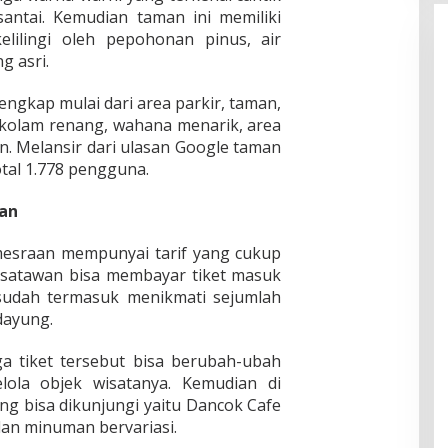
santai. Kemudian taman ini memiliki
elilingi oleh pepohonan pinus, air
g asri.
engkap mulai dari area parkir, taman,
, kolam renang, wahana menarik, area
in. Melansir dari ulasan Google taman
otal 1.778 pengguna.
an
esraan mempunyai tarif yang cukup
wisatawan bisa membayar tiket masuk
 sudah termasuk menikmati sejumlah
dayung.
ga tiket tersebut bisa berubah-ubah
lola objek wisatanya. Kemudian di
ang bisa dikunjungi yaitu Dancok Cafe
an minuman bervariasi.