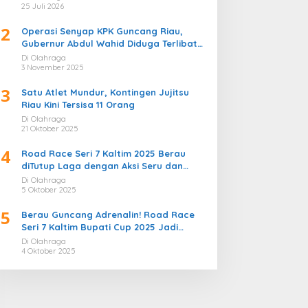
Bergemuruh
25 Juli 2026
2
Operasi Senyap KPK Guncang Riau,
Gubernur Abdul Wahid Diduga Terlibat
Kasus Korupsi Proyek
Di Olahraga
3 November 2025
3
Satu Atlet Mundur, Kontingen Jujitsu
Riau Kini Tersisa 11 Orang
Di Olahraga
21 Oktober 2025
4
Road Race Seri 7 Kaltim 2025 Berau
diTutup Laga dengan Aksi Seru dan
Penuh Sportivitas
Di Olahraga
5 Oktober 2025
5
Berau Guncang Adrenalin! Road Race
Seri 7 Kaltim Bupati Cup 2025 Jadi
Momentum Lahirnya Sirkuit Permanen
Di Olahraga
2026
4 Oktober 2025