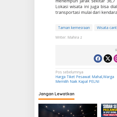
menempuh jarak sekitar 36,7 
Lokasi wisata ini juga bisa 
transportasi mulai dari kendar
Taman kemesraan
Wisata cant
Writer: Mahira z
I
N
Pos sebelumnya
Harga Tiket Pesawat Mahal,Warga
a
Memilih Naik Kapal PELNI
v
i
Jangan Lewatkan
g
a