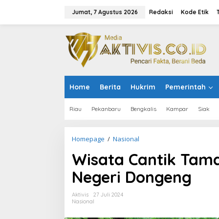
L
e
Jumat, 7 Agustus 2026
Redaksi
Kode Etik
w
a
t
i
k
e
k
o
Home
Berita
Hukrim
Pemerintah
n
t
e
Riau
Pekanbaru
Bengkalis
Kampar
Siak
n
Homepage
/
Nasional
W
i
Wisata Cantik Tama
s
a
Negeri Dongeng
t
a
C
Aktivis
27 Juli 2024
a
Nasional
n
t