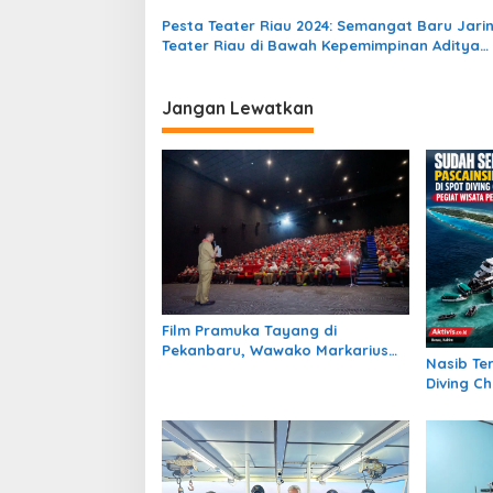
a
Pesta Teater Riau 2024: Semangat Baru Jari
s
Teater Riau di Bawah Kepemimpinan Aditya
Hariyadi
i
p
Jangan Lewatkan
o
s
Film Pramuka Tayang di
Pekanbaru, Wawako Markarius
Nasib Te
Ajak Sekolah Dukung Penguatan
Diving C
Karakter Siswa
Barracud