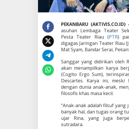
R
i
a
u
d
PEKANBARU (AKTIVIS.CO.ID) 
e
asuhan Lembaga Teater Sel
n
g
Pesta Teater Riau (
PTR
) pa
a
digagas Jaringan Teater Riau (
n
Mat Syam, Bandar Serai, Pekan
S
u
Sanggar yang didirikan oleh 
g
u
akan menampilkan karya berj
h
(Cogito Ergo Sum), terinspiras
a
Descartes. Karya ini, meski
n
dengan dunia anak-anak, me
F
filosofis khas masa kecil.
i
l
o
“Anak-anak adalah filsuf yang 
s
banyak hal, dan tugas orang t
o
ujar Rina, yang juga berp
f
sutradara.
i