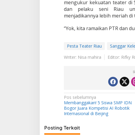
mengukur kekuatan teater di 
dan pelaku seni Riau un
menjadikannya lebih meriah di
“Yok, kita ramaikan PTR dan duk
Pesta Teater Riau
Sanggar Kel
Writer: Nisa mahira
Editor: Rifky R
I
N
Pos sebelumnya
Membanggakan! 5 Siswa SMP IDN
a
Bogor Juara Kompetisi AI Robotik
v
Internasional di Beijing
i
Posting Terkait
g