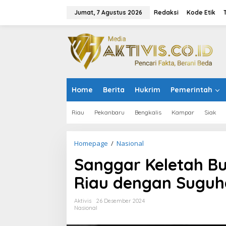
L
e
Jumat, 7 Agustus 2026
Redaksi
Kode Etik
w
a
t
i
k
e
k
o
Home
Berita
Hukrim
Pemerintah
n
t
e
Riau
Pekanbaru
Bengkalis
Kampar
Siak
n
Homepage
/
Nasional
S
a
Sanggar Keletah Bu
n
g
Riau dengan Suguha
g
a
r
Aktivis
26 Desember 2024
K
Nasional
e
l