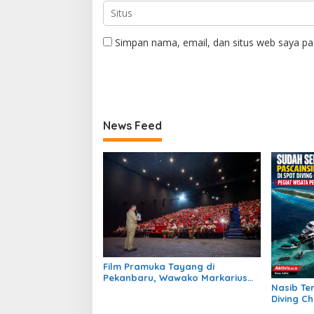
Simpan nama, email, dan situs web saya pa
News Feed
Film Pramuka Tayang di
Pekanbaru, Wawako Markarius
Nasib Te
Ajak Sekolah Dukung Penguatan
Diving C
Karakter Siswa
Barracud