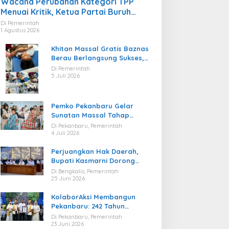
Wacana Perubahan Kategori TPP
Menuai Kritik, Ketua Partai Buruh
Kaltara Tekankan Kepatuhan Regulasi
Di Pemerintah
1 Agustus 2026
Khitan Massal Gratis Baznas
Berau Berlangsung Sukses,
Hadirkan Kebahagiaan bagi
Di Pemerintah
Puluhan Anak
5 Juli 2026
Pemko Pekanbaru Gelar
Sunatan Massal Tahap
Kedua, 100 Anak Ikuti Khitan
Di Pekanbaru, Pemerintah
Gratis
4 Juli 2026
Perjuangkan Hak Daerah,
Bupati Kasmarni Dorong
BUMD PT BLJ Diprioritaskan
Di Bengkalis, Pemerintah
Kelola Migas
25 Juni 2026
KolaborAksi Membangun
Pekanbaru: 242 Tahun
Melangkah Menuju Kota yang
Di Pekanbaru, Pemerintah
Lebih Maju
23 Juni 2026