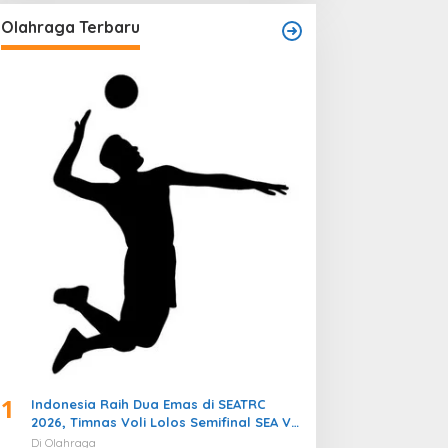
Olahraga Terbaru
1
Indonesia Raih Dua Emas di SEATRC
2026, Timnas Voli Lolos Semifinal SEA V
Cup! Pekan Olahraga Nasional
Di Olahraga