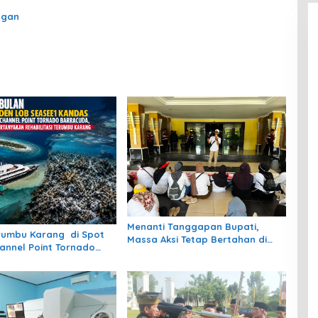
ngan
Menanti Tanggapan Bupati,
rumbu Karang di Spot
Massa Aksi Tetap Bertahan di
hannel Point Tornado
Kantor Bupati Berau
a Masih Belum Jelas