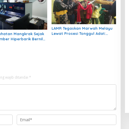
LAMR Tegaskan Marwah Melayu
Lewat Prosesi Tonggul Adat:
ehatan Mangkrak Sejak
“Bukan Sekadar Kayu Berdiri”
mber Hiperbarik Bernilai
liar Akankah Difungsikan
ng wajib ditandai
*