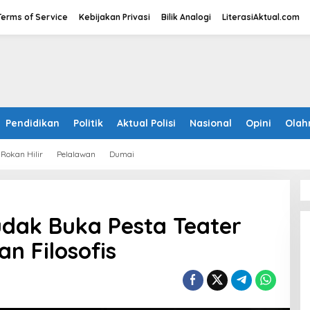
Terms of Service
Kebijakan Privasi
Bilik Analogi
LiterasiAktual.com
Pendidikan
Politik
Aktual Polisi
Nasional
Opini
Olah
Rokan Hilir
Pelalawan
Dumai
dak Buka Pesta Teater
n Filosofis