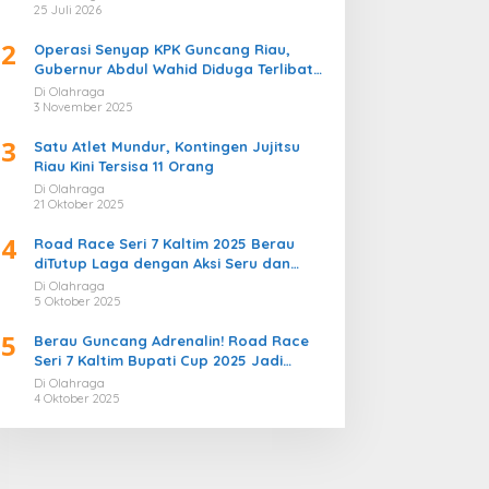
Bergemuruh
25 Juli 2026
2
Operasi Senyap KPK Guncang Riau,
Gubernur Abdul Wahid Diduga Terlibat
Kasus Korupsi Proyek
Di Olahraga
3 November 2025
3
Satu Atlet Mundur, Kontingen Jujitsu
Riau Kini Tersisa 11 Orang
Di Olahraga
21 Oktober 2025
4
Road Race Seri 7 Kaltim 2025 Berau
diTutup Laga dengan Aksi Seru dan
Penuh Sportivitas
Di Olahraga
5 Oktober 2025
5
Berau Guncang Adrenalin! Road Race
Seri 7 Kaltim Bupati Cup 2025 Jadi
Momentum Lahirnya Sirkuit Permanen
Di Olahraga
2026
4 Oktober 2025