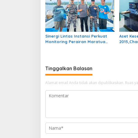
Sinergi Lintas Instansi Perkuat
Aset Kes
Monitoring Perairan Maratua
2015,Cha
Demi Menjaga Kondusivitas
Rp3,5 Mi
Wisata Bahari
Kembali?
Tinggalkan Balasan
Alamat email Anda tidak akan dipublikasikan.
Ruas ya