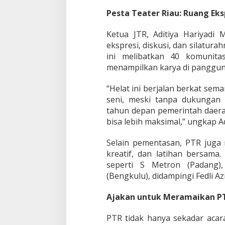
s
Pesta Teater Riau: Ruang Eks
Ketua JTR, Aditiya Hariyad
ekspresi, diskusi, dan silatura
ini melibatkan 40 komunita
menampilkan karya di panggung
“Helat ini berjalan berkat sem
seni, meski tanpa dukungan
tahun depan pemerintah daer
bisa lebih maksimal,” ungkap Ad
Selain pementasan, PTR juga 
kreatif, dan latihan bersama.
seperti S Metron (Padang),
(Bengkulu), didampingi Fedli Az
Ajakan untuk Meramaikan P
PTR tidak hanya sekadar acar