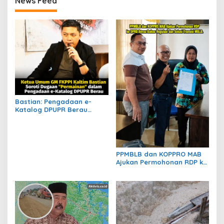
News Feed
Bastian: Pengadaan e-
Katalog DPUPR Berau
Harus Transparan, Dugaan
Permainan Tak Boleh
Dibiarkan
PPMBLB dan KOPPRO MAB
Ajukan Permohonan RDP ke
DPRD Berau Bahas Regulasi
dan Solusi Transisi MBLB