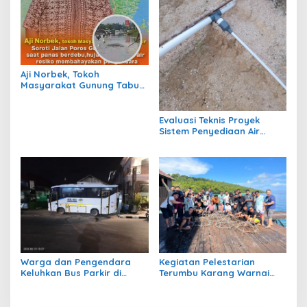
Aji Norbek, Tokoh
Masyarakat Gunung Tabur,
Soroti Jalan Harm Ayoeb,
Genangan Air dan Lumpur
Dikeluhkan Warga
Evaluasi Teknis Proyek
Sistem Penyediaan Air
Bersih Dana Kampung di RT
1 Semanting Tidak
Berfungsi
Warga dan Pengendara
Kegiatan Pelestarian
Keluhkan Bus Parkir di
Terumbu Karang Warnai
Trotoar Kawasan Sanipa 2
Bakti Infrastruktour 2026 di
Tanjung Redeb
Pulau Maratua