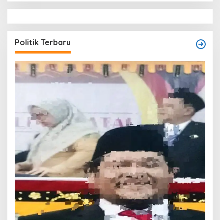
Politik Terbaru
T
O
W
Di