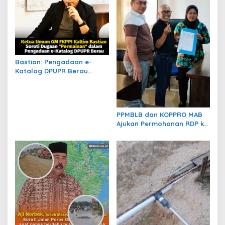
o
s
Bastian: Pengadaan e-
Katalog DPUPR Berau
Harus Transparan, Dugaan
Permainan Tak Boleh
Dibiarkan
PPMBLB dan KOPPRO MAB
Ajukan Permohonan RDP ke
DPRD Berau Bahas Regulasi
dan Solusi Transisi MBLB