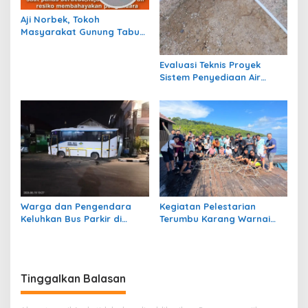
Aji Norbek, Tokoh
Masyarakat Gunung Tabur,
Soroti Jalan Harm Ayoeb,
Genangan Air dan Lumpur
Evaluasi Teknis Proyek
Dikeluhkan Warga
Sistem Penyediaan Air
Bersih Dana Kampung di RT
1 Semanting Tidak
Berfungsi
Warga dan Pengendara
Kegiatan Pelestarian
Keluhkan Bus Parkir di
Terumbu Karang Warnai
Trotoar Kawasan Sanipa 2
Bakti Infrastruktour 2026 di
Tanjung Redeb
Pulau Maratua
Tinggalkan Balasan