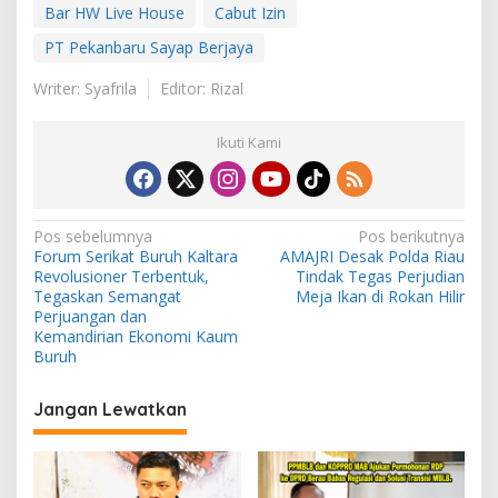
Bar HW Live House
Cabut Izin
PT Pekanbaru Sayap Berjaya
Writer: Syafrila
Editor: Rizal
Ikuti Kami
N
Pos sebelumnya
Pos berikutnya
Forum Serikat Buruh Kaltara
AMAJRI Desak Polda Riau
a
Revolusioner Terbentuk,
Tindak Tegas Perjudian
v
Tegaskan Semangat
Meja Ikan di Rokan Hilir
Perjuangan dan
i
Kemandirian Ekonomi Kaum
Buruh
g
a
Jangan Lewatkan
s
i
p