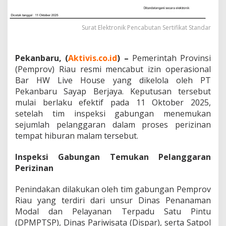
A
b
d
Surat Elektronik Pencabutan Sertifikat Standar
u
l
W
Pekanbaru, (
Aktivis.co.id
) –
Pemerintah Provinsi
a
(Pemprov) Riau resmi mencabut izin operasional
h
i
Bar HW Live House yang dikelola oleh PT
d
Pekanbaru Sayap Berjaya. Keputusan tersebut
P
mulai berlaku efektif pada 11 Oktober 2025,
e
setelah tim inspeksi gabungan menemukan
r
i
sejumlah pelanggaran dalam proses perizinan
n
tempat hiburan malam tersebut.
t
a
Inspeksi Gabungan Temukan Pelanggaran
h
Perizinan
k
a
n
Penindakan dilakukan oleh tim gabungan Pemprov
A
Riau yang terdiri dari unsur Dinas Penanaman
u
Modal dan Pelayanan Terpadu Satu Pintu
d
(DPMPTSP), Dinas Pariwisata (Dispar), serta Satpol
i