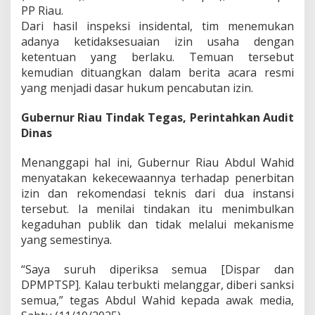
t
PP Riau.
D
Dari hasil inspeksi insidental, tim menemukan
i
adanya ketidaksesuaian izin usaha dengan
n
ketentuan yang berlaku. Temuan tersebut
a
kemudian dituangkan dalam berita acara resmi
s
T
yang menjadi dasar hukum pencabutan izin.
e
r
Gubernur Riau Tindak Tegas, Perintahkan Audit
k
Dinas
a
i
t
Menanggapi hal ini, Gubernur Riau Abdul Wahid
menyatakan kekecewaannya terhadap penerbitan
izin dan rekomendasi teknis dari dua instansi
tersebut. Ia menilai tindakan itu menimbulkan
kegaduhan publik dan tidak melalui mekanisme
yang semestinya.
“Saya suruh diperiksa semua [Dispar dan
DPMPTSP]. Kalau terbukti melanggar, diberi sanksi
semua,” tegas Abdul Wahid kepada awak media,