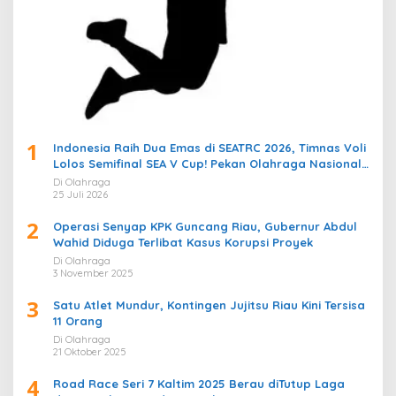
1
Indonesia Raih Dua Emas di SEATRC 2026, Timnas Voli
Lolos Semifinal SEA V Cup! Pekan Olahraga Nasional
Bergemuruh
Di Olahraga
25 Juli 2026
2
Operasi Senyap KPK Guncang Riau, Gubernur Abdul
Wahid Diduga Terlibat Kasus Korupsi Proyek
Di Olahraga
3 November 2025
3
Satu Atlet Mundur, Kontingen Jujitsu Riau Kini Tersisa
11 Orang
Di Olahraga
21 Oktober 2025
4
Road Race Seri 7 Kaltim 2025 Berau diTutup Laga