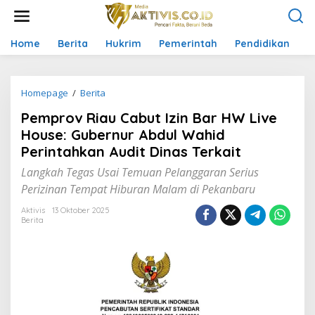
L
e
w
a
Home
Berita
Hukrim
Pemerintah
Pendidikan
P
t
i
k
Homepage
/
Berita
P
e
e
k
Pemprov Riau Cabut Izin Bar HW Live
m
o
p
n
House: Gubernur Abdul Wahid
r
t
Perintahkan Audit Dinas Terkait
o
e
v
n
Langkah Tegas Usai Temuan Pelanggaran Serius
R
Perizinan Tempat Hiburan Malam di Pekanbaru
i
a
Aktivis
13 Oktober 2025
u
Berita
C
a
b
u
t
I
z