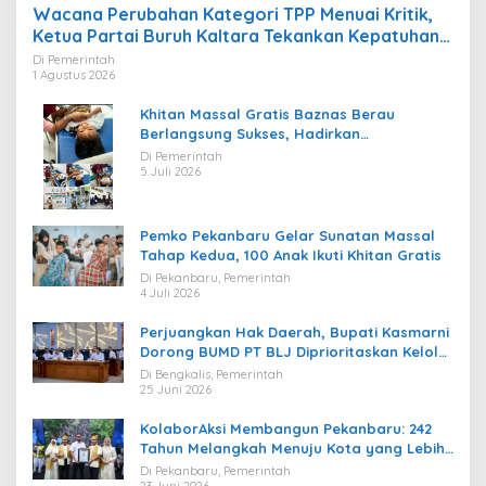
Wacana Perubahan Kategori TPP Menuai Kritik,
Ketua Partai Buruh Kaltara Tekankan Kepatuhan
Regulasi
Di Pemerintah
1 Agustus 2026
Khitan Massal Gratis Baznas Berau
Berlangsung Sukses, Hadirkan
Kebahagiaan bagi Puluhan Anak
Di Pemerintah
5 Juli 2026
Pemko Pekanbaru Gelar Sunatan Massal
Tahap Kedua, 100 Anak Ikuti Khitan Gratis
Di Pekanbaru, Pemerintah
4 Juli 2026
Perjuangkan Hak Daerah, Bupati Kasmarni
Dorong BUMD PT BLJ Diprioritaskan Kelola
Migas
Di Bengkalis, Pemerintah
25 Juni 2026
KolaborAksi Membangun Pekanbaru: 242
Tahun Melangkah Menuju Kota yang Lebih
Maju
Di Pekanbaru, Pemerintah
23 Juni 2026