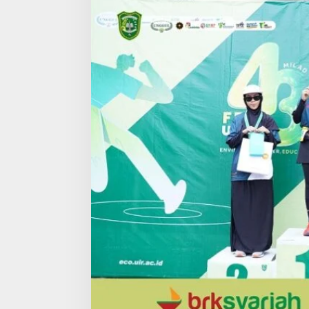
a
h
k
a
n
M
i
l
a
d
k
e
-
4
3
F
E
B
Kehadiran Rendah
U
FKPPI Kaltim Apresiasi Milenial
Golkar Madina Di
I
Berau di Diskusi Warkop Season I,
R
Season II Segera Digelar
Di Daerah, Politik
|
21 N
Di Aktivis Channel, Politik
|
4 Desember 2025
,
G
a