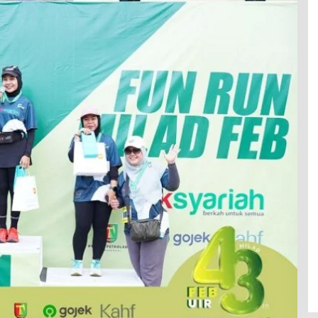
Tata Maulana Ungkap Kejanggalan
di Balik OTT KPK yang Jerat
Gubernur Riau Abdul Wahid
Di Berita, Hukrim, Pekanbaru, Politik, Riau
|
9
November 2025
, Legislator
sorot
ovember 2025