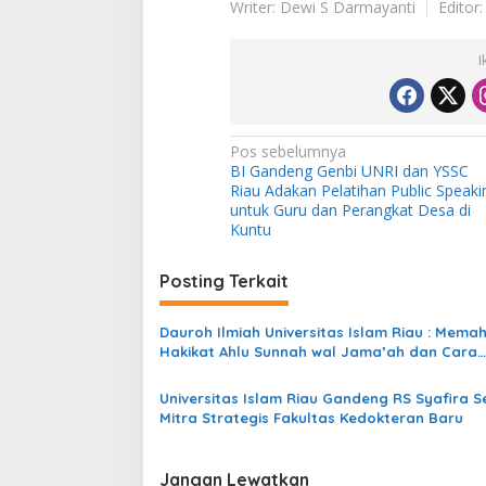
Writer: Dewi S Darmayanti
Editor
I
N
Pos sebelumnya
BI Gandeng Genbi UNRI dan YSSC
a
Riau Adakan Pelatihan Public Speaki
v
untuk Guru dan Perangkat Desa di
Kuntu
i
g
Posting Terkait
a
s
Dauroh Ilmiah Universitas Islam Riau : Mema
Hakikat Ahlu Sunnah wal Jama’ah dan Cara
i
Membelanya
p
Universitas Islam Riau Gandeng RS Syafira 
Mitra Strategis Fakultas Kedokteran Baru
o
s
Jangan Lewatkan