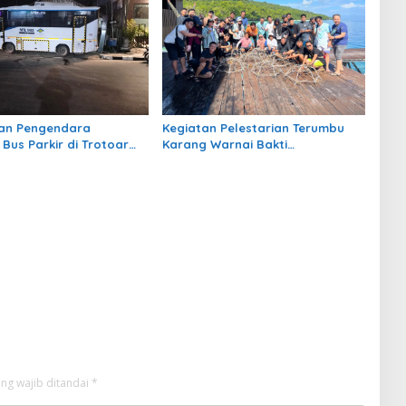
an Pengendara
Kegiatan Pelestarian Terumbu
Bus Parkir di Trotoar
Karang Warnai Bakti
Sanipa 2 Tanjung
Infrastruktour 2026 di Pulau
Maratua
ng wajib ditandai
*