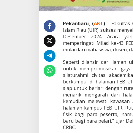
y
a
H
i
d
Pekanbaru, (
AKT
) –
Fakultas 
u
Islam Riau (UIR) sukses meny
p
Desember 2024. Acara yan
S
memperingati Milad ke-43 FEB 
e
h
mulai dari mahasiswa, dosen, 
a
t
Seperti dilansir dari laman ui
d
untuk mempromosikan gaya 
a
silaturahmi civitas akademik
n
K
berkumpul di halaman FEB UI
e
siap untuk berlari dengan rute
b
menarik mengarah dari hala
e
kemudian melewati kawasan A
r
s
halaman kampus FEB UIR. Rute
a
fisik bagi para peserta, n
m
baru bagi para pelari,” ujar D
a
CRBC.
a