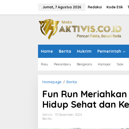
L
e
Jumat, 7 Agustus 2026
Redaksi
Kode Etik
w
a
t
i
k
e
k
o
Home
Berita
Hukrim
Pemerintah
n
t
e
Riau
Pekanbaru
Bengkalis
Kampar
Siak
n
Homepage
/
Berita
F
u
Fun Run Meriahkan 
n
R
Hidup Sehat dan K
u
n
M
Aktivis
13 Desember 2024
e
Berita
r
i