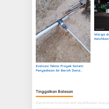
Warga d
Keluhkan 
Kawasan 
Redeb
Evaluasi Teknis Proyek Sistem
Penyediaan Air Bersih Dana
Kampung di RT 1 Semanting Tidak
Berfungsi
Tinggalkan Balasan
Alamat email Anda tidak akan dipublikasikan.
Ruas ya