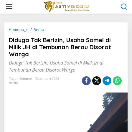
L
e
w
a
t
i
Homepage
/
Berita
D
k
i
Diduga Tak Berizin, Usaha Somel di
e
d
k
u
Milik JH di Tembunan Berau Disorot
o
g
Warga
n
a
t
T
Diduga Tak Berizin, Usaha Somel di Milik JH di
e
a
Tembunan Berau Disorot Warga
n
k
B
Teguh Setiandi
13 Januari 2026
e
Berita
r
i
z
i
n
,
U
s
a