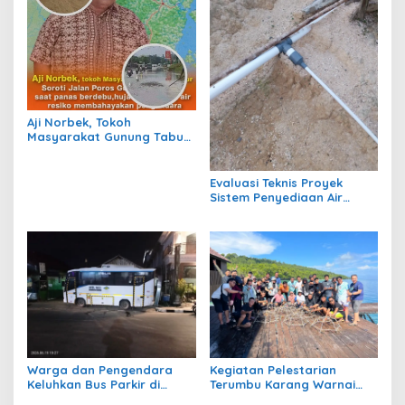
Aji Norbek, Tokoh
Masyarakat Gunung Tabur,
Soroti Jalan Harm Ayoeb,
Genangan Air dan Lumpur
Dikeluhkan Warga
Evaluasi Teknis Proyek
Sistem Penyediaan Air
Bersih Dana Kampung di RT
1 Semanting Tidak
Berfungsi
Warga dan Pengendara
Kegiatan Pelestarian
Keluhkan Bus Parkir di
Terumbu Karang Warnai
Trotoar Kawasan Sanipa 2
Bakti Infrastruktour 2026 di