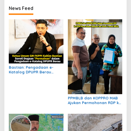
News Feed
Bastian: Pengadaan e-
Katalog DPUPR Berau
Harus Transparan, Dugaan
Permainan Tak Boleh
Dibiarkan
PPMBLB dan KOPPRO MAB
Ajukan Permohonan RDP ke
DPRD Berau Bahas Regulasi
dan Solusi Transisi MBLB