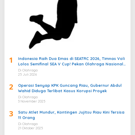
1
Indonesia Raih Dua Emas di SEATRC 2026, Timnas Voli
Lolos Semifinal SEA V Cup! Pekan Olahraga Nasional
Bergemuruh
Di Olahraga
25 Juli 2026
2
Operasi Senyap KPK Guncang Riau, Gubernur Abdul
Wahid Diduga Terlibat Kasus Korupsi Proyek
Di Olahraga
3 November 2025
3
Satu Atlet Mundur, Kontingen Jujitsu Riau Kini Tersisa
11 Orang
Di Olahraga
21 Oktober 2025