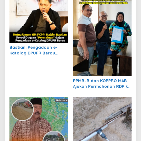
s
i
p
o
s
Bastian: Pengadaan e-
Katalog DPUPR Berau
Harus Transparan, Dugaan
Permainan Tak Boleh
Dibiarkan
PPMBLB dan KOPPRO MAB
Ajukan Permohonan RDP ke
DPRD Berau Bahas Regulasi
dan Solusi Transisi MBLB