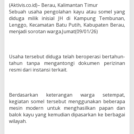
n
(Aktivis.co.id)– Berau, Kalimantan Timur
B
Sebuah usaha pengolahan kayu atau somel yang
e
diduga milik inisial JH di Kampung Tembunan,
r
Lenggo, Kecamatan Batu Putih, Kabupaten Berau,
a
menjadi sorotan warga.Jumat(09/01/26)
u
D
i
s
o
Usaha tersebut diduga telah beroperasi bertahun-
r
tahun tanpa mengantongi dokumen perizinan
o
t
resmi dari instansi terkait.
W
a
r
g
Berdasarkan keterangan warga setempat,
a
kegiatan somel tersebut menggunakan beberapa
mesin modern untuk menghasilkan papan dan
balok kayu yang kemudian dipasarkan ke berbagai
wilayah.