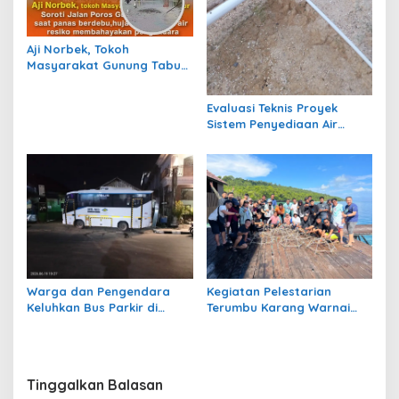
Aji Norbek, Tokoh
Masyarakat Gunung Tabur,
Soroti Jalan Harm Ayoeb,
Genangan Air dan Lumpur
Evaluasi Teknis Proyek
Dikeluhkan Warga
Sistem Penyediaan Air
Bersih Dana Kampung di RT
1 Semanting Tidak
Berfungsi
Warga dan Pengendara
Kegiatan Pelestarian
Keluhkan Bus Parkir di
Terumbu Karang Warnai
Trotoar Kawasan Sanipa 2
Bakti Infrastruktour 2026 di
Tanjung Redeb
Pulau Maratua
Tinggalkan Balasan