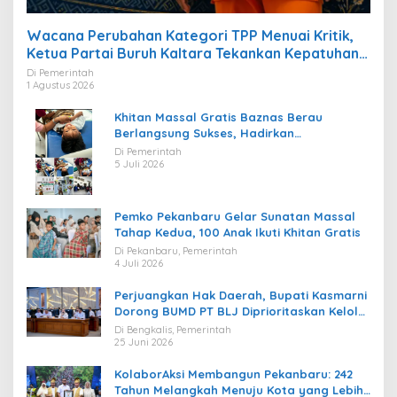
Wacana Perubahan Kategori TPP Menuai Kritik,
Ketua Partai Buruh Kaltara Tekankan Kepatuhan
Regulasi
Di Pemerintah
1 Agustus 2026
Khitan Massal Gratis Baznas Berau
Berlangsung Sukses, Hadirkan
Kebahagiaan bagi Puluhan Anak
Di Pemerintah
5 Juli 2026
Pemko Pekanbaru Gelar Sunatan Massal
Tahap Kedua, 100 Anak Ikuti Khitan Gratis
Di Pekanbaru, Pemerintah
4 Juli 2026
Perjuangkan Hak Daerah, Bupati Kasmarni
Dorong BUMD PT BLJ Diprioritaskan Kelola
Migas
Di Bengkalis, Pemerintah
25 Juni 2026
KolaborAksi Membangun Pekanbaru: 242
Tahun Melangkah Menuju Kota yang Lebih