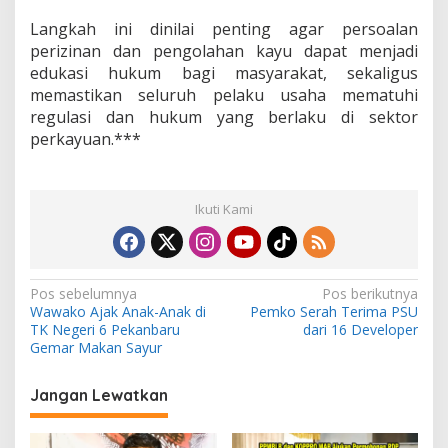
Langkah ini dinilai penting agar persoalan
perizinan dan pengolahan kayu dapat menjadi
edukasi hukum bagi masyarakat, sekaligus
memastikan seluruh pelaku usaha mematuhi
regulasi dan hukum yang berlaku di sektor
perkayuan.***
Ikuti Kami
N
Pos sebelumnya
Pos berikutnya
Wawako Ajak Anak-Anak di
Pemko Serah Terima PSU
a
TK Negeri 6 Pekanbaru
dari 16 Developer
v
Gemar Makan Sayur
i
Jangan Lewatkan
g
a