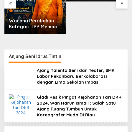
Markarius Ajak
«
»
Sekolah Dukung
Penguatan Karakter
Siswa
Wacana Perubahan
Kategori TPP Menuai
Kritik, Ketua Partai
Buruh Kaltara
Tekankan Kepatuhan
Regulasi
Anjung Seni Idrus Tintin
Ajang Talenta Seni dan Teater, SMK
Labor Pekanbaru Berkolaborasi
dengan Lima Sekolah Imbas
Gladi Resik Pingat Kejohanan Tari DKR
2024, Wan Harun Ismail : Salah Satu
Ajang Ruang Tumbuh Untuk
Koreografer Muda Di Riau