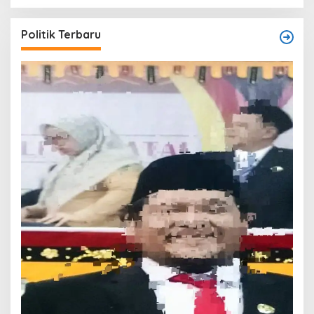
Politik Terbaru
T
O
W
Di