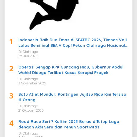
1
Indonesia Raih Dua Emas di SEATRC 2026, Timnas Voli
Lolos Semifinal SEA V Cup! Pekan Olahraga Nasional
Bergemuruh
Di Olahraga
25 Juli 2026
2
Operasi Senyap KPK Guncang Riau, Gubernur Abdul
Wahid Diduga Terlibat Kasus Korupsi Proyek
Di Olahraga
3 November 2025
3
Satu Atlet Mundur, Kontingen Jujitsu Riau Kini Tersisa
11 Orang
Di Olahraga
21 Oktober 2025
4
Road Race Seri 7 Kaltim 2025 Berau diTutup Laga
dengan Aksi Seru dan Penuh Sportivitas
Di Olahraga