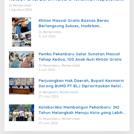
Regulasi
Di Pemerintah
1 Agustus 2026
Khitan Massal Gratis Baznas Berau
Berlangsung Sukses, Hadirkan
Kebahagiaan bagi Puluhan Anak
Di Pemerintah
5 Juli 2026
Pemko Pekanbaru Gelar Sunatan Massal
Tahap Kedua, 100 Anak Ikuti Khitan Gratis
Di Pekanbaru, Pemerintah
4 Juli 2026
Perjuangkan Hak Daerah, Bupati Kasmarni
Dorong BUMD PT BLJ Diprioritaskan Kelola
Migas
Di Bengkalis, Pemerintah
25 Juni 2026
KolaborAksi Membangun Pekanbaru: 242
Tahun Melangkah Menuju Kota yang Lebih
Maju
Di Pekanbaru, Pemerintah
23 Juni 2026