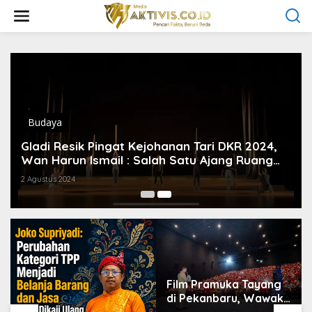
L
e
w
a
t
i
k
e
k
o
Budaya
n
t
Gladi Resik Pingat Kejohanan Tari DKR 2024,
e
Wan Harun Ismail : Salah Satu Ajang Ruang
n
Tumbuh Untuk Koreografer Muda Di Riau
2 Agustus 2024
Film Pramuka Tayang
di Pekanbaru, Wawako