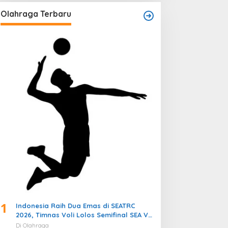
Olahraga Terbaru
1
Indonesia Raih Dua Emas di SEATRC
2026, Timnas Voli Lolos Semifinal SEA V
Cup! Pekan Olahraga Nasional
Di Olahraga