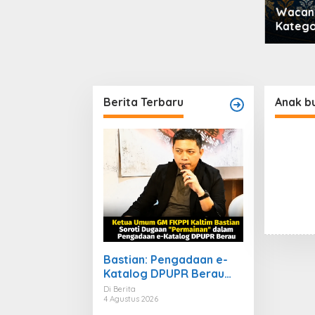
Wacana Perubahan
Kategori TPP Menuai Kritik,
Ketua Partai Buruh Kaltara
Tekankan Kepatuhan
Regulasi
Berita Terbaru
Anak b
Bastian: Pengadaan e-
Katalog DPUPR Berau
Harus Transparan,
Di Berita
4 Agustus 2026
Dugaan Permainan Tak