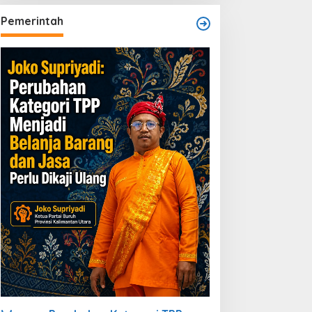
Dibiarkan
Pemerintah
PMBLB dan KOPPRO MAB
jukan Permohonan RDP
e DPRD Berau Bahas
egulasi dan Solusi Transisi
BLB