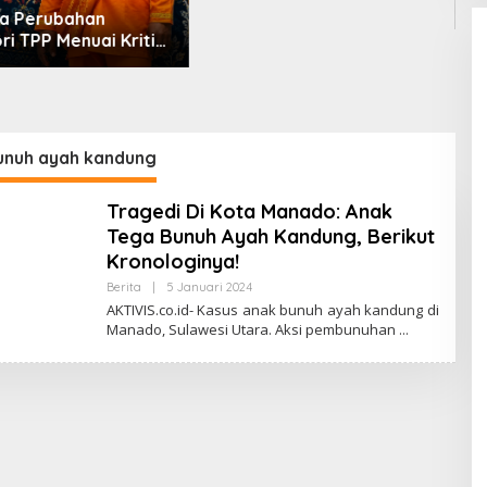
SEATRC 2026, Timnas Voli
Lolos Semifinal SEA V Cup!
Pekan Olahraga Nasional
Bergemuruh
P
A
k
R
M
unuh ayah kandung
Tragedi Di Kota Manado: Anak
Tega Bunuh Ayah Kandung, Berikut
Kronologinya!
Berita
|
5 Januari 2024
O
L
AKTIVIS.co.id- Kasus anak bunuh ayah kandung di
E
Manado, Sulawesi Utara. Aksi pembunuhan
H
A
K
T
I
V
I
S