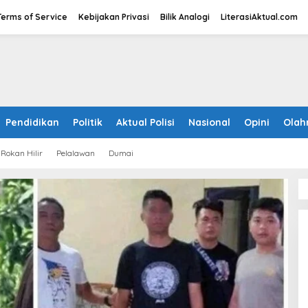
Terms of Service
Kebijakan Privasi
Bilik Analogi
LiterasiAktual.com
Pendidikan
Politik
Aktual Polisi
Nasional
Opini
Olah
Rokan Hilir
Pelalawan
Dumai