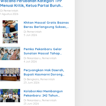
Wacana Perubahan Kategori TPP
Menuai Kritik, Ketua Partai Buruh
Kaltara Tekankan Kepatuhan Regulasi
Di Pemerintah
1 Agustus 2026
Khitan Massal Gratis Baznas
Berau Berlangsung Sukses,
Hadirkan Kebahagiaan bagi
Di Pemerintah
Puluhan Anak
5 Juli 2026
Pemko Pekanbaru Gelar
Sunatan Massal Tahap
Kedua, 100 Anak Ikuti Khitan
Di Pekanbaru, Pemerintah
Gratis
4 Juli 2026
Perjuangkan Hak Daerah,
Bupati Kasmarni Dorong
BUMD PT BLJ Diprioritaskan
Di Bengkalis, Pemerintah
Kelola Migas
25 Juni 2026
KolaborAksi Membangun
Pekanbaru: 242 Tahun
Melangkah Menuju Kota yang
Di Pekanbaru, Pemerintah
Lebih Maju
23 Juni 2026