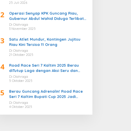
Bergemuruh
25 Juli 2026
2
Operasi Senyap KPK Guncang Riau,
Gubernur Abdul Wahid Diduga Terlibat
Kasus Korupsi Proyek
Di Olahraga
3 November 2025
3
Satu Atlet Mundur, Kontingen Jujitsu
Riau Kini Tersisa 11 Orang
Di Olahraga
21 Oktober 2025
4
Road Race Seri 7 Kaltim 2025 Berau
diTutup Laga dengan Aksi Seru dan
Penuh Sportivitas
Di Olahraga
5 Oktober 2025
5
Berau Guncang Adrenalin! Road Race
Seri 7 Kaltim Bupati Cup 2025 Jadi
Momentum Lahirnya Sirkuit Permanen
Di Olahraga
2026
4 Oktober 2025