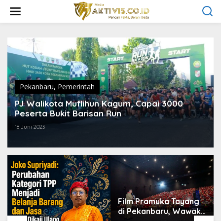
L
e
w
a
t
i
k
e
k
o
Pekanbaru
,
Pemerintah
n
t
PJ Walikota Muflihun Kagum, Capai 3000
e
Peserta Bukit Barisan Run
n
18 Juni 2023
Film Pramuka Tayang
di Pekanbaru, Wawako