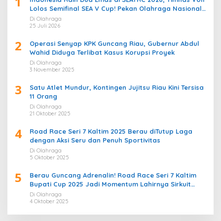
1
Lolos Semifinal SEA V Cup! Pekan Olahraga Nasional
Bergemuruh
Di Olahraga
25 Juli 2026
2
Operasi Senyap KPK Guncang Riau, Gubernur Abdul
Wahid Diduga Terlibat Kasus Korupsi Proyek
Di Olahraga
3 November 2025
3
Satu Atlet Mundur, Kontingen Jujitsu Riau Kini Tersisa
11 Orang
Di Olahraga
21 Oktober 2025
4
Road Race Seri 7 Kaltim 2025 Berau diTutup Laga
dengan Aksi Seru dan Penuh Sportivitas
Di Olahraga
5 Oktober 2025
5
Berau Guncang Adrenalin! Road Race Seri 7 Kaltim
Bupati Cup 2025 Jadi Momentum Lahirnya Sirkuit
Permanen 2026
Di Olahraga
4 Oktober 2025