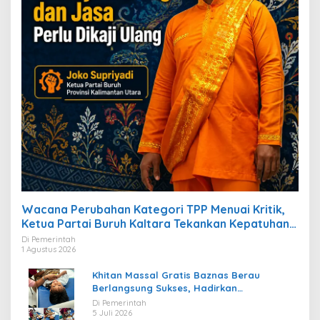
Wacana Perubahan Kategori TPP Menuai Kritik,
Ketua Partai Buruh Kaltara Tekankan Kepatuhan
Regulasi
Di Pemerintah
1 Agustus 2026
Khitan Massal Gratis Baznas Berau
Berlangsung Sukses, Hadirkan
Kebahagiaan bagi Puluhan Anak
Di Pemerintah
5 Juli 2026