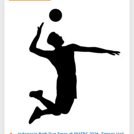
Indonesia Raih Dua Emas di SEATRC 2026, Timnas Voli