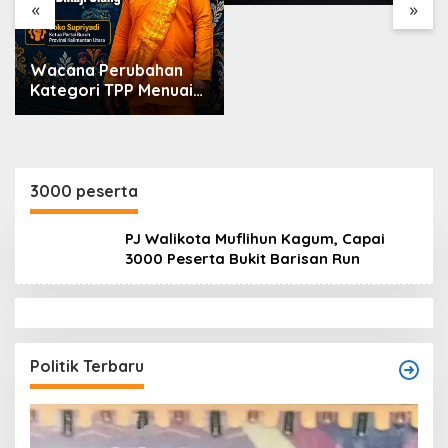
Markarius Ajak
«
»
Sekolah Dukung
Penguatan Karakter
Siswa
Wacana Perubahan
Kategori TPP Menuai
Kritik, Ketua Partai
Buruh Kaltara
Tekankan Kepatuhan
Regulasi
3000 peserta
PJ Walikota Muflihun Kagum, Capai
3000 Peserta Bukit Barisan Run
Politik Terbaru