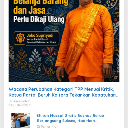
Wacana Perubahan Kategori TPP Menuai Kritik,
Ketua Partai Buruh Kaltara Tekankan Kepatuhan
Regulasi
Di Pemerintah
1 Agustus 2026
Khitan Massal Gratis Baznas Berau
Berlangsung Sukses, Hadirkan
Kebahagiaan bagi Puluhan Anak
Di Pemerintah