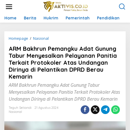
L
e
w
a
Home
Berita
Hukrim
Pemerintah
Pendidikan
P
t
i
k
Homepage
/
Nasional
A
e
R
k
ARM Bakhrun Pemangku Adat Gunung
M
o
B
n
Tabur Menyesalkan Pelayanan Panitia
a
t
Terkait Protokoler Atas Undangan
k
e
Dirinya di Pelantikan DPRD Berau
h
n
r
Kemarin
u
ARM Bakhrun Pemangku Adat Gunung Tabur
n
P
Menyesalkan Pelayanan Panitia Terkait Protokoler Atas
e
Undangan Dirinya di Pelantikan DPRD Berau Kemarin
m
a
Teguh Setiandi
21 Agustus 2024
n
Nasional
g
k
u