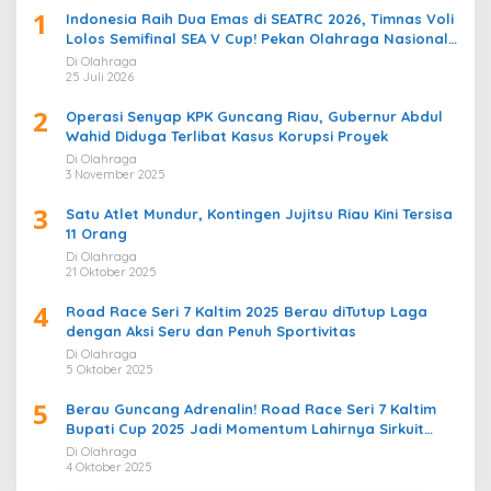
1
Indonesia Raih Dua Emas di SEATRC 2026, Timnas Voli
Lolos Semifinal SEA V Cup! Pekan Olahraga Nasional
Bergemuruh
Di Olahraga
25 Juli 2026
2
Operasi Senyap KPK Guncang Riau, Gubernur Abdul
Wahid Diduga Terlibat Kasus Korupsi Proyek
Di Olahraga
3 November 2025
3
Satu Atlet Mundur, Kontingen Jujitsu Riau Kini Tersisa
11 Orang
Di Olahraga
21 Oktober 2025
4
Road Race Seri 7 Kaltim 2025 Berau diTutup Laga
dengan Aksi Seru dan Penuh Sportivitas
Di Olahraga
5 Oktober 2025
5
Berau Guncang Adrenalin! Road Race Seri 7 Kaltim
Bupati Cup 2025 Jadi Momentum Lahirnya Sirkuit
Permanen 2026
Di Olahraga
4 Oktober 2025