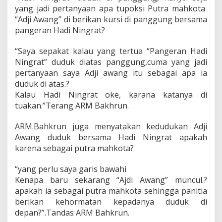
n
yang jadi pertanyaan apa tupoksi Putra mahkota
y
“Adji Awang” di berikan kursi di panggung bersama
a
pangeran Hadi Ningrat?
d
i
“Saya sepakat kalau yang tertua “Pangeran Hadi
P
e
Ningrat” duduk diatas panggung,cuma yang jadi
l
pertanyaan saya Adji awang itu sebagai apa ia
a
duduk di atas.?
n
Kalau Hadi Ningrat oke, karana katanya di
t
tuakan.”Terang ARM Bakhrun.
i
k
a
ARM.Bahkrun juga menyatakan kedudukan Adji
n
Awang duduk bersama Hadi Ningrat apakah
D
karena sebagai putra mahkota?
P
R
D
“yang perlu saya garis bawahi
B
Kenapa baru sekarang “Ajdi Awang” muncul.?
e
apakah ia sebagai putra mahkota sehingga panitia
r
berikan kehormatan kepadanya duduk di
a
depan?”.Tandas ARM Bahkrun.
u
K