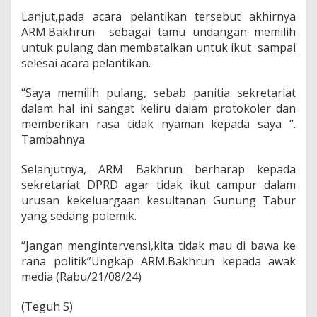
e
Lanjut,pada acara pelantikan tersebut akhirnya
m
ARM.Bakhrun sebagai tamu undangan memilih
a
untuk pulang dan membatalkan untuk ikut sampai
r
selesai acara pelantikan.
i
n
“Saya memilih pulang, sebab panitia sekretariat
dalam hal ini sangat keliru dalam protokoler dan
memberikan rasa tidak nyaman kepada saya “.
Tambahnya
Selanjutnya, ARM Bakhrun berharap kepada
sekretariat DPRD agar tidak ikut campur dalam
urusan kekeluargaan kesultanan Gunung Tabur
yang sedang polemik.
“Jangan mengintervensi,kita tidak mau di bawa ke
rana politik”Ungkap ARM.Bakhrun kepada awak
media (Rabu/21/08/24)
(Teguh S)