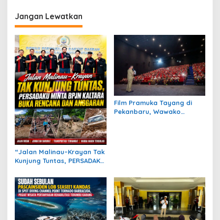
a
s
Jangan Lewatkan
i
p
o
s
Film Pramuka Tayang di
Pekanbaru, Wawako
Markarius Ajak Sekolah
Dukung Penguatan
Karakter Siswa
“Jalan Malinau–Krayan Tak
Kunjung Tuntas, PERSADAKU
Minta BPJN Kaltara Buka
Rencana dan Anggaran”