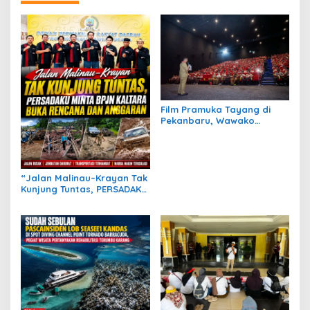
Film Pramuka Tayang di
Pekanbaru, Wawako
Markarius Ajak Sekolah
Dukung Penguatan
Karakter Siswa
“Jalan Malinau–Krayan Tak
Kunjung Tuntas, PERSADAKU
Minta BPJN Kaltara Buka
Rencana dan Anggaran”