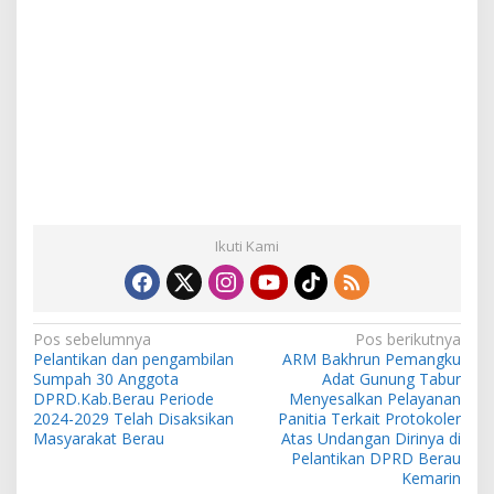
Ikuti Kami
N
Pos sebelumnya
Pos berikutnya
Pelantikan dan pengambilan
ARM Bakhrun Pemangku
a
Sumpah 30 Anggota
Adat Gunung Tabur
v
DPRD.Kab.Berau Periode
Menyesalkan Pelayanan
2024-2029 Telah Disaksikan
Panitia Terkait Protokoler
i
Masyarakat Berau
Atas Undangan Dirinya di
Pelantikan DPRD Berau
g
Kemarin