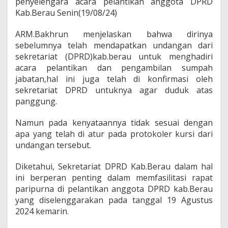
penyelengara acara pelantikan anggota DPRD
n
Kab.Berau Senin(19/08/24)
P
e
l
ARM.Bakhrun menjelaskan bahwa dirinya
a
sebelumnya telah mendapatkan undangan dari
y
sekretariat (DPRD)kab.berau untuk menghadiri
a
acara pelantikan dan pengambilan sumpah
n
jabatan,hal ini juga telah di konfirmasi oleh
a
n
sekretariat DPRD untuknya agar duduk atas
P
panggung.
a
n
Namun pada kenyataannya tidak sesuai dengan
i
apa yang telah di atur pada protokoler kursi dari
t
i
undangan tersebut.
a
T
Diketahui, Sekretariat DPRD Kab.Berau dalam hal
e
ini berperan penting dalam memfasilitasi rapat
r
paripurna di pelantikan anggota DPRD kab.Berau
k
a
yang diselenggarakan pada tanggal 19 Agustus
i
2024 kemarin.
t
P