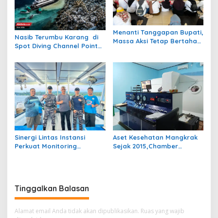
Menanti Tanggapan Bupati,
Nasib Terumbu Karang di
Massa Aksi Tetap Bertahan
Spot Diving Channel Point
di Kantor Bupati Berau
Tornado Barracuda Masih
Belum Jelas
Sinergi Lintas Instansi
Aset Kesehatan Mangkrak
Perkuat Monitoring
Sejak 2015,Chamber
Perairan Maratua Demi
Hiperbarik Bernilai Rp3,5
Menjaga Kondusivitas
Miliar Akankah Difungsikan
Wisata Bahari
Kembali?
Tinggalkan Balasan
Alamat email Anda tidak akan dipublikasikan.
Ruas yang wajib