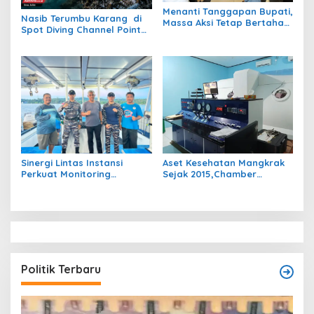
Menanti Tanggapan Bupati,
Nasib Terumbu Karang di
Massa Aksi Tetap Bertahan
Spot Diving Channel Point
di Kantor Bupati Berau
Tornado Barracuda Masih
Belum Jelas
Sinergi Lintas Instansi
Aset Kesehatan Mangkrak
Perkuat Monitoring
Sejak 2015,Chamber
Perairan Maratua Demi
Hiperbarik Bernilai Rp3,5
Menjaga Kondusivitas
Miliar Akankah Difungsikan
Wisata Bahari
Kembali?
Politik Terbaru