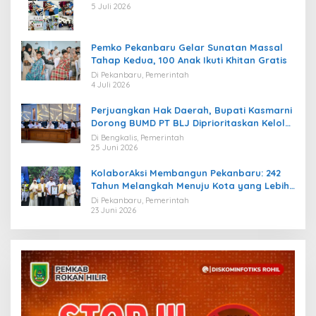
5 Juli 2026
Pemko Pekanbaru Gelar Sunatan Massal
Tahap Kedua, 100 Anak Ikuti Khitan Gratis
Di Pekanbaru, Pemerintah
4 Juli 2026
Perjuangkan Hak Daerah, Bupati Kasmarni
Dorong BUMD PT BLJ Diprioritaskan Kelola
Migas
Di Bengkalis, Pemerintah
25 Juni 2026
KolaborAksi Membangun Pekanbaru: 242
Tahun Melangkah Menuju Kota yang Lebih
Maju
Di Pekanbaru, Pemerintah
23 Juni 2026