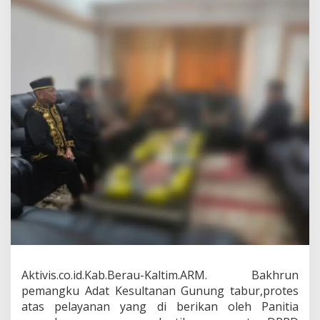
A
d
a
t
G
u
n
u
n
g
T
a
b
u
r
M
e
n
y
e
s
Aktivis.co.id.Kab.Berau-Kaltim.ARM. Bakhrun
a
l
pemangku Adat Kesultanan Gunung tabur,protes
k
atas pelayanan yang di berikan oleh Panitia
a