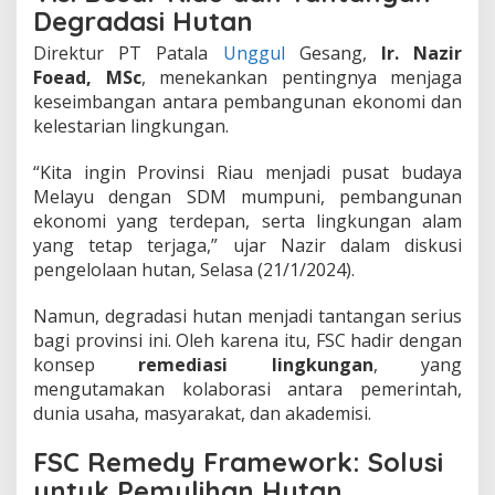
Degradasi Hutan
a
n
Direktur PT Patala
Unggul
Gesang,
Ir. Nazir
d
Foead, MSc
, menekankan pentingnya menjaga
e
n
keseimbangan antara pembangunan ekonomi dan
g
kelestarian lingkungan.
a
n
“Kita ingin Provinsi Riau menjadi pusat budaya
D
Melayu dengan SDM mumpuni, pembangunan
u
k
ekonomi yang terdepan, serta lingkungan alam
u
yang tetap terjaga,” ujar Nazir dalam diskusi
n
pengelolaan hutan, Selasa (21/1/2024).
g
a
Namun, degradasi hutan menjadi tantangan serius
n
F
bagi provinsi ini. Oleh karena itu, FSC hadir dengan
S
konsep
remediasi lingkungan
, yang
C
mengutamakan kolaborasi antara pemerintah,
dunia usaha, masyarakat, dan akademisi.
FSC Remedy Framework: Solusi
untuk Pemulihan Hutan