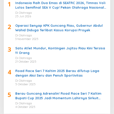
1
Indonesia Raih Dua Emas di SEATRC 2026, Timnas Voli
Lolos Semifinal SEA V Cup! Pekan Olahraga Nasional
Bergemuruh
Di Olahraga
25 Juli 2026
2
Operasi Senyap KPK Guncang Riau, Gubernur Abdul
Wahid Diduga Terlibat Kasus Korupsi Proyek
Di Olahraga
3 November 2025
3
Satu Atlet Mundur, Kontingen Jujitsu Riau Kini Tersisa
11 Orang
Di Olahraga
21 Oktober 2025
4
Road Race Seri 7 Kaltim 2025 Berau diTutup Laga
dengan Aksi Seru dan Penuh Sportivitas
Di Olahraga
5 Oktober 2025
5
Berau Guncang Adrenalin! Road Race Seri 7 Kaltim
Bupati Cup 2025 Jadi Momentum Lahirnya Sirkuit
Permanen 2026
Di Olahraga
4 Oktober 2025