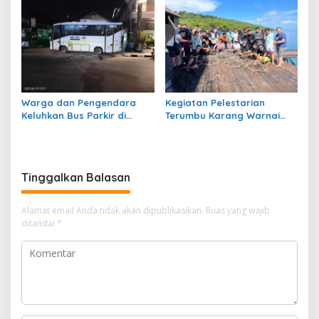
Berfungsi
Warga dan Pengendara
Kegiatan Pelestarian
Keluhkan Bus Parkir di
Terumbu Karang Warnai
Trotoar Kawasan Sanipa 2
Bakti Infrastruktour 2026 di
Tanjung Redeb
Pulau Maratua
Tinggalkan Balasan
Alamat email Anda tidak akan dipublikasikan.
Ruas yang wajib
ditandai
*