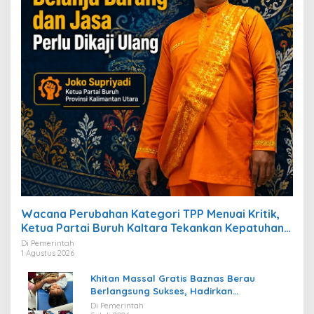
Wacana Perubahan Kategori TPP Menuai Kritik,
Ketua Partai Buruh Kaltara Tekankan Kepatuhan
Regulasi
Di Pemerintah
1 Agustus 2026
Khitan Massal Gratis Baznas Berau
Berlangsung Sukses, Hadirkan
Kebahagiaan bagi Puluhan Anak
Di Pemerintah