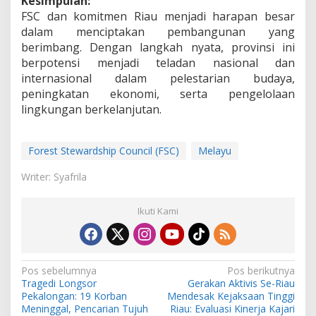
Kesimpulan:
FSC dan komitmen Riau menjadi harapan besar
dalam menciptakan pembangunan yang
berimbang. Dengan langkah nyata, provinsi ini
berpotensi menjadi teladan nasional dan
internasional dalam pelestarian budaya,
peningkatan ekonomi, serta pengelolaan
lingkungan berkelanjutan.
Forest Stewardship Council (FSC)
Melayu
Writer: Syafrila
Ikuti Kami
N
Pos sebelumnya
Pos berikutnya
Tragedi Longsor
Gerakan Aktivis Se-Riau
a
Pekalongan: 19 Korban
Mendesak Kejaksaan Tinggi
v
Meninggal, Pencarian Tujuh
Riau: Evaluasi Kinerja Kajari