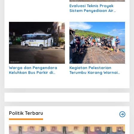
Genangan Air dan Lumpur
Dikeluhkan Warga
Evaluasi Teknis Proyek
Sistem Penyediaan Air
Bersih Dana Kampung di RT
1 Semanting Tidak
Berfungsi
Warga dan Pengendara
Kegiatan Pelestarian
Keluhkan Bus Parkir di
Terumbu Karang Warnai
Trotoar Kawasan Sanipa 2
Bakti Infrastruktour 2026 di
Tanjung Redeb
Pulau Maratua
Politik Terbaru