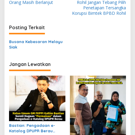
Orang Masih Berlanjut
Rohil Jangan Tebang Pilih
i
Penetapan Tersangka
Korupsi Bimtek BPBD Rohil
g
a
Posting Terkait
s
i
Busana Kebesaran Melayu
p
Siak
o
Jangan Lewatkan
s
Bastian: Pengadaan e-
Katalog DPUPR Berau