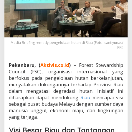
k
a
n
P
e
m
b
a
Media Briefing remedy pengelolaan hutan di Riau (Foto: santiyunas/
n
RRI)
g
u
n
Pekanbaru, (
Aktivis.co.id
) –
Forest Stewardship
a
Council (FSC), organisasi internasional yang
n
berfokus pada pengelolaan hutan berkelanjutan,
B
e
menyatakan dukungannya terhadap Provinsi Riau
r
dalam mengatasi degradasi hutan. Inisiatif ini
k
diharapkan dapat mendukung
Riau
mencapai visi
e
sebagai pusat budaya Melayu dengan sumber daya
l
a
manusia unggul, ekonomi maju, dan lingkungan
n
yang terjaga.
j
u
Visi Besar Riau dan Tantangan
t