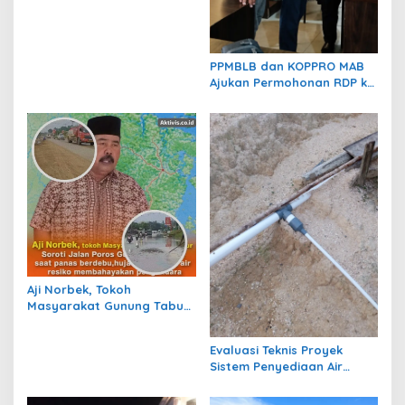
Harus Transparan, Dugaan
Permainan Tak Boleh
Dibiarkan
PPMBLB dan KOPPRO MAB
Ajukan Permohonan RDP ke
DPRD Berau Bahas Regulasi
dan Solusi Transisi MBLB
Aji Norbek, Tokoh
Masyarakat Gunung Tabur,
Soroti Jalan Harm Ayoeb,
Genangan Air dan Lumpur
Evaluasi Teknis Proyek
Dikeluhkan Warga
Sistem Penyediaan Air
Bersih Dana Kampung di RT
1 Semanting Tidak