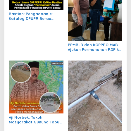
Bastian: Pengadaan e-
Katalog DPUPR Berau
Harus Transparan, Dugaan
Permainan Tak Boleh
Dibiarkan
PPMBLB dan KOPPRO MAB
Ajukan Permohonan RDP ke
DPRD Berau Bahas Regulasi
dan Solusi Transisi MBLB
Aji Norbek, Tokoh
Masyarakat Gunung Tabur,
Soroti Jalan Harm Ayoeb,