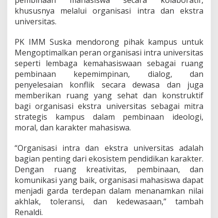
pembinaan mahasiswa secara kolaboratif,
r
s
khususnya melalui organisasi intra dan ekstra
i
universitas.
t
a
PK IMM Suska mendorong pihak kampus untuk
s
Mengoptimalkan peran organisasi intra universitas
seperti lembaga kemahasiswaan sebagai ruang
pembinaan kepemimpinan, dialog, dan
penyelesaian konflik secara dewasa dan juga
memberikan ruang yang sehat dan konstruktif
bagi organisasi ekstra universitas sebagai mitra
strategis kampus dalam pembinaan ideologi,
moral, dan karakter mahasiswa.
“Organisasi intra dan ekstra universitas adalah
bagian penting dari ekosistem pendidikan karakter.
Dengan ruang kreativitas, pembinaan, dan
komunikasi yang baik, organisasi mahasiswa dapat
menjadi garda terdepan dalam menanamkan nilai
akhlak, toleransi, dan kedewasaan,” tambah
Renaldi.