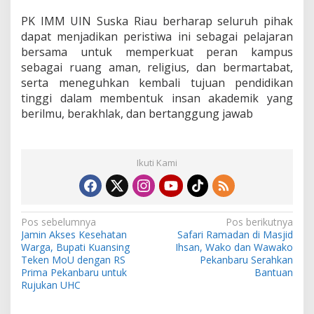
PK IMM UIN Suska Riau berharap seluruh pihak
dapat menjadikan peristiwa ini sebagai pelajaran
bersama untuk memperkuat peran kampus
sebagai ruang aman, religius, dan bermartabat,
serta meneguhkan kembali tujuan pendidikan
tinggi dalam membentuk insan akademik yang
berilmu, berakhlak, dan bertanggung jawab
Ikuti Kami
N
Pos sebelumnya
Pos berikutnya
Jamin Akses Kesehatan
Safari Ramadan di Masjid
a
Warga, Bupati Kuansing
Ihsan, Wako dan Wawako
v
Teken MoU dengan RS
Pekanbaru Serahkan
Prima Pekanbaru untuk
Bantuan
i
Rujukan UHC
g