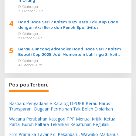
11 Orang
Di Olahraga
21 Oktober 2025
4
Road Race Seri 7 Kaltim 2025 Berau diTutup Laga
dengan Aksi Seru dan Penuh Sportivitas
Di Olahraga
5 Oktober 2025
5
Berau Guncang Adrenalin! Road Race Seri 7 Kaltim
Bupati Cup 2025 Jadi Momentum Lahirnya Sirkuit
Permanen 2026
Di Olahraga
4 Oktober 2025
Pos-pos Terbaru
Bastian: Pengadaan e-Katalog DPUPR Berau Harus
Transparan, Dugaan Permainan Tak Boleh Dibiarkan
Wacana Perubahan Kategori TPP Menuai Kritik, Ketua
Partai Buruh Kaltara Tekankan Kepatuhan Regulasi
Film Pramuka Tayang di Pekanbaru, Wawako Markarius