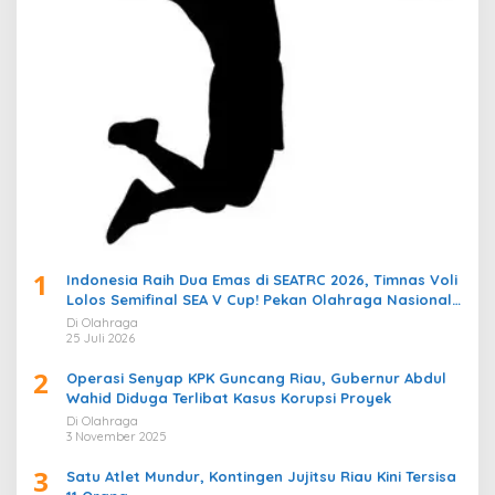
1
Indonesia Raih Dua Emas di SEATRC 2026, Timnas Voli
Lolos Semifinal SEA V Cup! Pekan Olahraga Nasional
Bergemuruh
Di Olahraga
25 Juli 2026
2
Operasi Senyap KPK Guncang Riau, Gubernur Abdul
Wahid Diduga Terlibat Kasus Korupsi Proyek
Di Olahraga
3 November 2025
3
Satu Atlet Mundur, Kontingen Jujitsu Riau Kini Tersisa