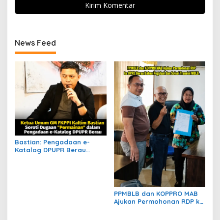
News Feed
Bastian: Pengadaan e-
Katalog DPUPR Berau
Harus Transparan, Dugaan
Permainan Tak Boleh
Dibiarkan
PPMBLB dan KOPPRO MAB
Ajukan Permohonan RDP ke
DPRD Berau Bahas Regulasi
dan Solusi Transisi MBLB