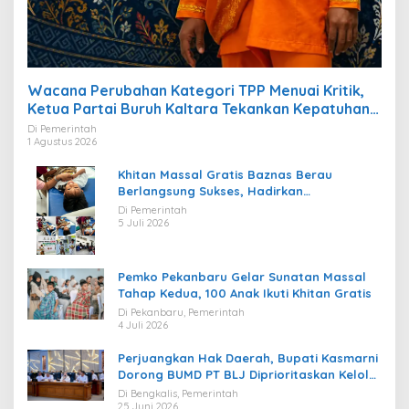
Wacana Perubahan Kategori TPP Menuai Kritik,
Ketua Partai Buruh Kaltara Tekankan Kepatuhan
Regulasi
Di Pemerintah
1 Agustus 2026
Khitan Massal Gratis Baznas Berau
Berlangsung Sukses, Hadirkan
Kebahagiaan bagi Puluhan Anak
Di Pemerintah
5 Juli 2026
Pemko Pekanbaru Gelar Sunatan Massal
Tahap Kedua, 100 Anak Ikuti Khitan Gratis
Di Pekanbaru, Pemerintah
4 Juli 2026
Perjuangkan Hak Daerah, Bupati Kasmarni
Dorong BUMD PT BLJ Diprioritaskan Kelola
Migas
Di Bengkalis, Pemerintah
25 Juni 2026