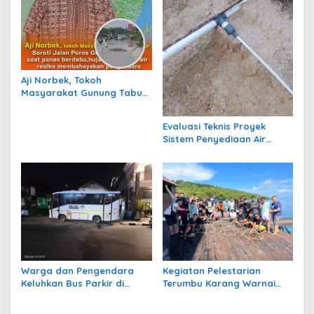
Aji Norbek, Tokoh
Masyarakat Gunung Tabur,
Soroti Jalan Harm Ayoeb,
Genangan Air dan Lumpur
Evaluasi Teknis Proyek
Dikeluhkan Warga
Sistem Penyediaan Air
Bersih Dana Kampung di RT
1 Semanting Tidak
Berfungsi
Warga dan Pengendara
Kegiatan Pelestarian
Keluhkan Bus Parkir di
Terumbu Karang Warnai
Trotoar Kawasan Sanipa 2
Bakti Infrastruktour 2026 di
Tanjung Redeb
Pulau Maratua