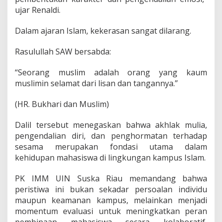
i
ujar Renaldi.
s
a
Dalam ajaran Islam, kekerasan sangat dilarang.
s
i
Rasulullah SAW bersabda:
I
n
t
“Seorang muslim adalah orang yang kaum
r
muslimin selamat dari lisan dan tangannya.”
a
d
(HR. Bukhari dan Muslim)
a
n
E
Dalil tersebut menegaskan bahwa akhlak mulia,
k
pengendalian diri, dan penghormatan terhadap
s
sesama merupakan fondasi utama dalam
t
kehidupan mahasiswa di lingkungan kampus Islam.
r
a
U
PK IMM UIN Suska Riau memandang bahwa
n
peristiwa ini bukan sekadar persoalan individu
i
maupun keamanan kampus, melainkan menjadi
v
momentum evaluasi untuk meningkatkan peran
e