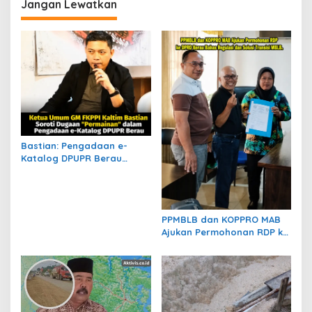
Jangan Lewatkan
a
s
i
p
o
s
Bastian: Pengadaan e-
Katalog DPUPR Berau
Harus Transparan, Dugaan
Permainan Tak Boleh
Dibiarkan
PPMBLB dan KOPPRO MAB
Ajukan Permohonan RDP ke
DPRD Berau Bahas Regulasi
dan Solusi Transisi MBLB