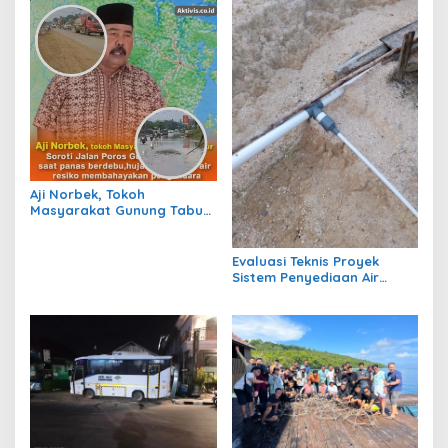
Aji Norbek, Tokoh
Masyarakat Gunung Tabur,
Soroti Jalan Harm Ayoeb,
Genangan Air dan Lumpur
Dikeluhkan Warga
Evaluasi Teknis Proyek
Sistem Penyediaan Air
Bersih Dana Kampung di RT
1 Semanting Tidak
Berfungsi