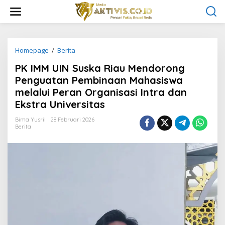
L
e
w
a
t
i
Homepage
/
Berita
P
k
K
PK IMM UIN Suska Riau Mendorong
e
I
k
M
Penguatan Pembinaan Mahasiswa
o
M
melalui Peran Organisasi Intra dan
n
U
Ekstra Universitas
t
I
e
N
Bima Yusril
28 Februari 2026
n
S
Berita
u
s
k
a
R
i
a
u
M
e
n