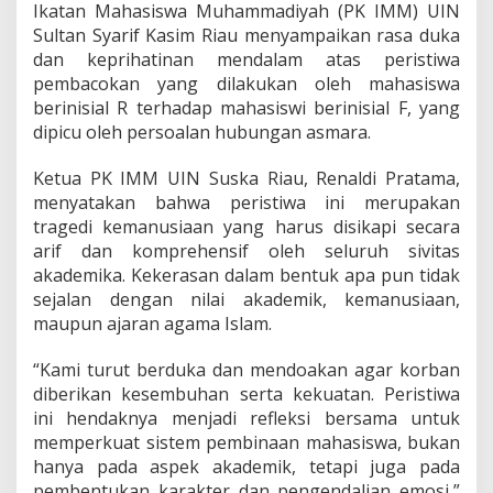
Ikatan Mahasiswa Muhammadiyah (PK IMM) UIN
a
Sultan Syarif Kasim Riau menyampaikan rasa duka
h
a
dan keprihatinan mendalam atas peristiwa
s
pembacokan yang dilakukan oleh mahasiswa
i
berinisial R terhadap mahasiswi berinisial F, yang
s
dipicu oleh persoalan hubungan asmara.
w
a
m
Ketua PK IMM UIN Suska Riau, Renaldi Pratama,
e
menyatakan bahwa peristiwa ini merupakan
l
tragedi kemanusiaan yang harus disikapi secara
a
arif dan komprehensif oleh seluruh sivitas
l
u
akademika. Kekerasan dalam bentuk apa pun tidak
i
sejalan dengan nilai akademik, kemanusiaan,
P
maupun ajaran agama Islam.
e
r
“Kami turut berduka dan mendoakan agar korban
a
n
diberikan kesembuhan serta kekuatan. Peristiwa
O
ini hendaknya menjadi refleksi bersama untuk
r
memperkuat sistem pembinaan mahasiswa, bukan
g
hanya pada aspek akademik, tetapi juga pada
a
pembentukan karakter dan pengendalian emosi,”
n