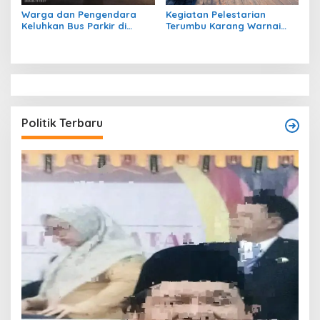
Warga dan Pengendara
Kegiatan Pelestarian
Keluhkan Bus Parkir di
Terumbu Karang Warnai
Trotoar Kawasan Sanipa 2
Bakti Infrastruktour 2026 di
Tanjung Redeb
Pulau Maratua
Politik Terbaru
T
O
W
Di