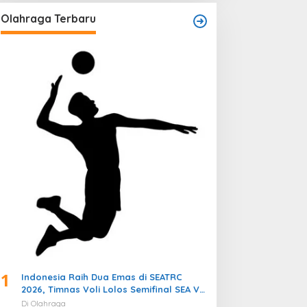
Olahraga Terbaru
1
Indonesia Raih Dua Emas di SEATRC
2026, Timnas Voli Lolos Semifinal SEA V
Cup! Pekan Olahraga Nasional
Di Olahraga