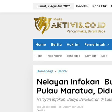
L
e
Jumat, 7 Agustus 2026
Redaksi
Kode Etik
w
a
t
i
k
e
k
o
Home
Berita
Hukrim
Pemerintah
n
t
e
Riau
Pekanbaru
Bengkalis
Kampar
Siak
n
Homepage
/
Berita
N
e
Nelayan Infokan Bu
l
a
Pulau Maratua, Did
y
a
n
Nelayan Infokan Buaya Berkeliaran di Laut
I
n
Teguh Setiandi
15 Desember 2025
Berita
f