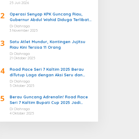
Bergemuruh
25 Juli 2026
2
Operasi Senyap KPK Guncang Riau,
Gubernur Abdul Wahid Diduga Terlibat
Kasus Korupsi Proyek
Di Olahraga
3 November 2025
3
Satu Atlet Mundur, Kontingen Jujitsu
Riau Kini Tersisa 11 Orang
Di Olahraga
21 Oktober 2025
4
Road Race Seri 7 Kaltim 2025 Berau
diTutup Laga dengan Aksi Seru dan
Penuh Sportivitas
Di Olahraga
5 Oktober 2025
5
Berau Guncang Adrenalin! Road Race
Seri 7 Kaltim Bupati Cup 2025 Jadi
Momentum Lahirnya Sirkuit Permanen
Di Olahraga
2026
4 Oktober 2025