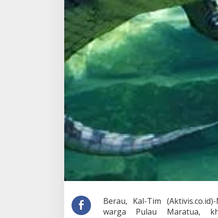
i
h
d
a
r
i
S
a
t
u
Berau, Kal-Tim (Aktivis.co.i
warga Pulau Maratua, kh