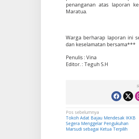
penanganan atas laporan ke
Maratua.
Warga berharap laporan ini s
dan keselamatan bersama***
Penulis : Vina
Editor. : Teguh S.H
I
N
Pos sebelumnya
Tokoh Adat Bajau Mendesak IKKB
a
Segera Menggelar Pengukuhan
v
Marsudi sebagai Ketua Terpilih