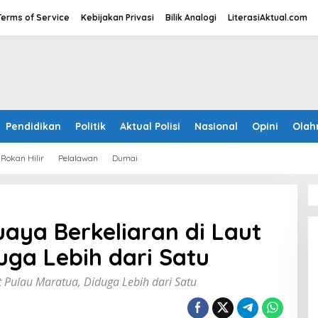
Terms of Service
Kebijakan Privasi
Bilik Analogi
LiterasiAktual.com
Pendidikan
Politik
Aktual Polisi
Nasional
Opini
Olah
Rokan Hilir
Pelalawan
Dumai
aya Berkeliaran di Laut
uga Lebih dari Satu
 Pulau Maratua, Diduga Lebih dari Satu