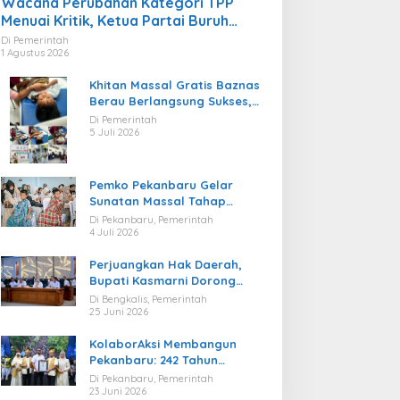
Wacana Perubahan Kategori TPP
Menuai Kritik, Ketua Partai Buruh
Kaltara Tekankan Kepatuhan Regulasi
Di Pemerintah
1 Agustus 2026
Khitan Massal Gratis Baznas
Berau Berlangsung Sukses,
Hadirkan Kebahagiaan bagi
Di Pemerintah
Puluhan Anak
5 Juli 2026
Pemko Pekanbaru Gelar
Sunatan Massal Tahap
Kedua, 100 Anak Ikuti Khitan
Di Pekanbaru, Pemerintah
Gratis
4 Juli 2026
Perjuangkan Hak Daerah,
Bupati Kasmarni Dorong
BUMD PT BLJ Diprioritaskan
Di Bengkalis, Pemerintah
Kelola Migas
25 Juni 2026
KolaborAksi Membangun
Pekanbaru: 242 Tahun
Melangkah Menuju Kota yang
Di Pekanbaru, Pemerintah
Lebih Maju
23 Juni 2026