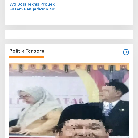
Evaluasi Teknis Proyek
Sistem Penyediaan Air
Bersih Dana Kampung di RT
1 Semanting Tidak
Berfungsi
Politik Terbaru
T
O
W
Di