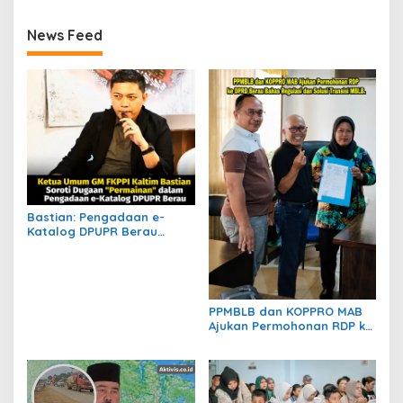
News Feed
Bastian: Pengadaan e-
Katalog DPUPR Berau
Harus Transparan, Dugaan
Permainan Tak Boleh
Dibiarkan
PPMBLB dan KOPPRO MAB
Ajukan Permohonan RDP ke
DPRD Berau Bahas Regulasi
dan Solusi Transisi MBLB