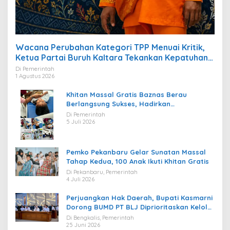
Wacana Perubahan Kategori TPP Menuai Kritik,
Ketua Partai Buruh Kaltara Tekankan Kepatuhan
Regulasi
Di Pemerintah
1 Agustus 2026
Khitan Massal Gratis Baznas Berau
Berlangsung Sukses, Hadirkan
Kebahagiaan bagi Puluhan Anak
Di Pemerintah
5 Juli 2026
Pemko Pekanbaru Gelar Sunatan Massal
Tahap Kedua, 100 Anak Ikuti Khitan Gratis
Di Pekanbaru, Pemerintah
4 Juli 2026
Perjuangkan Hak Daerah, Bupati Kasmarni
Dorong BUMD PT BLJ Diprioritaskan Kelola
Migas
Di Bengkalis, Pemerintah
25 Juni 2026