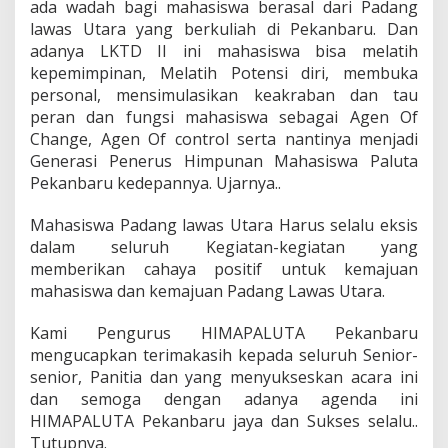
ada wadah bagi mahasiswa berasal dari Padang
n
lawas Utara yang berkuliah di Pekanbaru. Dan
b
a
adanya LKTD II ini mahasiswa bisa melatih
r
kepemimpinan, Melatih Potensi diri, membuka
u
personal, mensimulasikan keakraban dan tau
(
peran dan fungsi mahasiswa sebagai Agen Of
H
i
Change, Agen Of control serta nantinya menjadi
m
Generasi Penerus Himpunan Mahasiswa Paluta
a
Pekanbaru kedepannya. Ujarnya..
p
a
Mahasiswa Padang lawas Utara Harus selalu eksis
l
u
dalam seluruh Kegiatan-kegiatan yang
t
memberikan cahaya positif untuk kemajuan
a
mahasiswa dan kemajuan Padang Lawas Utara.
-
P
Kami Pengurus HIMAPALUTA Pekanbaru
e
k
mengucapkan terimakasih kepada seluruh Senior-
a
senior, Panitia dan yang menyukseskan acara ini
n
dan semoga dengan adanya agenda ini
b
HIMAPALUTA Pekanbaru jaya dan Sukses selalu..
a
Tutupnya.
r