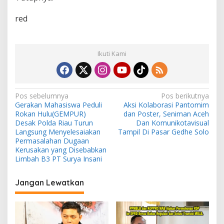
u
)
red
S
u
k
s
Ikuti Kami
e
s
D
i
N
Pos sebelumnya
Pos berikutnya
G
Gerakan Mahasiswa Peduli
Aksi Kolaborasi Pantomim
e
a
Rokan Hulu(GEMPUR)
dan Poster, Seniman Aceh
l
v
Desak Polda Riau Turun
Dan Komunikotavisual
a
Langsung Menyelesaiakan
Tampil Di Pasar Gedhe Solo
r
i
Permasalahan Dugaan
Kerusakan yang Disebabkan
g
Limbah B3 PT Surya Insani
a
s
Jangan Lewatkan
i
p