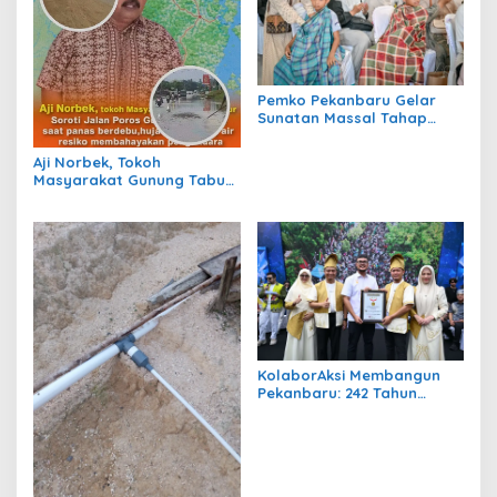
Pemko Pekanbaru Gelar
Sunatan Massal Tahap
Kedua, 100 Anak Ikuti
Khitan Gratis
Aji Norbek, Tokoh
Masyarakat Gunung Tabur,
Soroti Jalan Harm Ayoeb,
Genangan Air dan Lumpur
Dikeluhkan Warga
KolaborAksi Membangun
Pekanbaru: 242 Tahun
Melangkah Menuju Kota
yang Lebih Maju