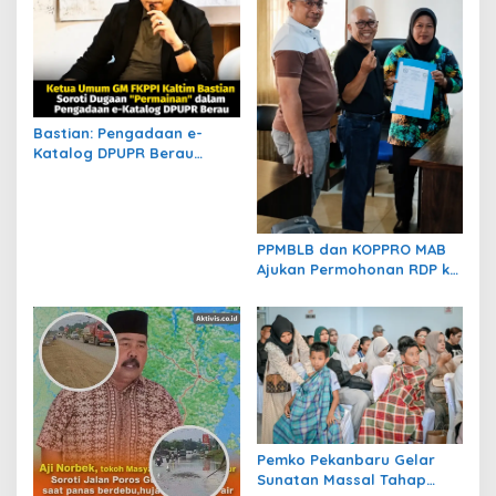
o
s
Bastian: Pengadaan e-
Katalog DPUPR Berau
Harus Transparan, Dugaan
Permainan Tak Boleh
Dibiarkan
PPMBLB dan KOPPRO MAB
Ajukan Permohonan RDP ke
DPRD Berau Bahas Regulasi
dan Solusi Transisi MBLB
Pemko Pekanbaru Gelar
Sunatan Massal Tahap