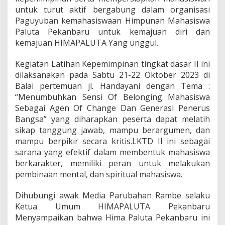
s
untuk turut aktif bergabung dalam organisasi
i
Paguyuban kemahasiswaan Himpunan Mahasiswa
s
Paluta Pekanbaru untuk kemajuan diri dan
w
a
kemajuan HIMAPALUTA Yang unggul.
P
a
Kegiatan Latihan Kepemimpinan tingkat dasar II ini
d
dilaksanakan pada Sabtu 21-22 Oktober 2023 di
a
Balai pertemuan jl. Handayani dengan Tema :
n
g
“Menumbuhkan Sensi Of Belonging Mahasiswa
l
Sebagai Agen Of Change Dan Generasi Penerus
a
Bangsa” yang diharapkan peserta dapat melatih
w
sikap tanggung jawab, mampu berargumen, dan
a
s
mampu berpikir secara kritis.LKTD II ini sebagai
U
sarana yang efektif dalam membentuk mahasiswa
t
berkarakter, memiliki peran untuk melakukan
a
pembinaan mental, dan spiritual mahasiswa.
r
a
P
Dihubungi awak Media Parubahan Rambe selaku
e
Ketua Umum HIMAPALUTA Pekanbaru
k
Menyampaikan bahwa Hima Paluta Pekanbaru ini
a