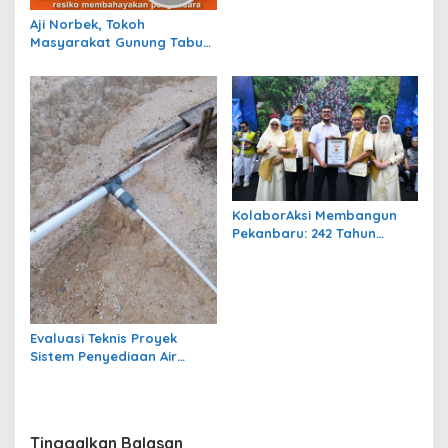
Kedua, 100 Anak Ikuti
Khitan Gratis
Aji Norbek, Tokoh
Masyarakat Gunung Tabur,
Soroti Jalan Harm Ayoeb,
Genangan Air dan Lumpur
Dikeluhkan Warga
KolaborAksi Membangun
Pekanbaru: 242 Tahun
Melangkah Menuju Kota
yang Lebih Maju
Evaluasi Teknis Proyek
Sistem Penyediaan Air
Bersih Dana Kampung di RT
1 Semanting Tidak
Berfungsi
Tinggalkan Balasan