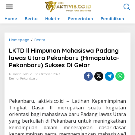
L
e
w
a
Home
Berita
Hukrim
Pemerintah
Pendidikan
P
t
i
k
Homepage
/
Berita
L
e
K
k
LKTD ll Himpunan Mahasiswa Padang
T
o
D
n
lawas Utara Pekanbaru (Himapaluta-
l
t
Pekanbaru) Sukses Di Gelar
l
e
H
n
Risman Zebua
21 Oktober 2023
i
Berita
,
Pekanbaru
m
p
u
n
Pekanbaru, aktivis.co.id – Latihan Kepemimpinan
a
Tingkat Dasar II merupakan suatu kegiatan
n
orientasi bagi mahasiswa baru Padang lawas Utara
M
yang berkuliah di Pekanbaru untuk meningkatkan
a
h
kemampuan dalam menerapkan dasar-dasar
a
kepemimpinan serta mempersiapkan mahasiswa/i