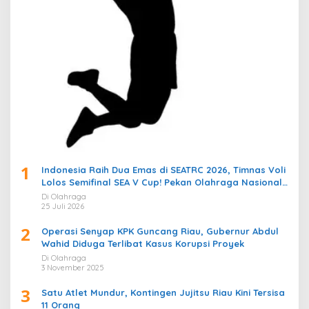
1
Indonesia Raih Dua Emas di SEATRC 2026, Timnas Voli
Lolos Semifinal SEA V Cup! Pekan Olahraga Nasional
Bergemuruh
Di Olahraga
25 Juli 2026
2
Operasi Senyap KPK Guncang Riau, Gubernur Abdul
Wahid Diduga Terlibat Kasus Korupsi Proyek
Di Olahraga
3 November 2025
3
Satu Atlet Mundur, Kontingen Jujitsu Riau Kini Tersisa
11 Orang