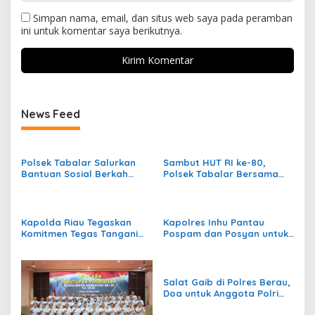
Simpan nama, email, dan situs web saya pada peramban
ini untuk komentar saya berikutnya.
News Feed
Polsek Tabalar Salurkan
Sambut HUT RI ke-80,
Bantuan Sosial Berkah
Polsek Tabalar Bersama
Ramadhan kepada Warga
Bulog Distribusikan Beras
Kampung Tubaan
Murah
Kapolda Riau Tegaskan
Kapolres Inhu Pantau
Komitmen Tegas Tangani
Pospam dan Posyan untuk
Karhutla
Kelancaran Mudik 2025
Salat Gaib di Polres Berau,
Doa untuk Anggota Polri
yang Gugur Saat Bertugas