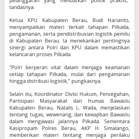
pelanggaran yang melibatkan politik praktis,”
a
tandasnya.
n
P
Ketua KPU Kabupaten Berau, Budi Harianto,
i
l
menyampaikan materi terkait tahapan Pilkada,
k
pengamanan, serta pendistribusian logistik pemilu
a
di Kabupaten Berau. Ia menekankan pentingnya
d
sinergi antara Polri dan KPU dalam memastikan
a
kelancaran proses Pilkada.
S
e
r
“Polri berperan vital dalam menjaga keamanan
e
setiap tahapan Pilkada, mulai dari pengamanan
n
hingga distribusi logistik,” pungkasnya.
t
a
k
Selain itu, Koordinator Divisi Hukum, Pencegahan,
d
Partisipasi Masyarakat dan Humas Bawaslu
i
Kabupaten Berau, Natalis L. Wada, menjelaskan
B
tentang tugas, wewenang, dan kewajiban Bawaslu
e
dalam mengawasi jalannya Pilkada. Sementara
r
a
Kasipropam Polres Berau, AKP H. Simalango,
u
memberikan materi tentang menjaga perilaku