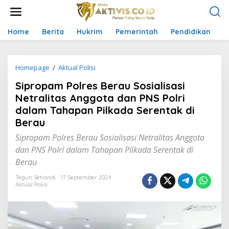
L
e
w
a
Home
Berita
Hukrim
Pemerintah
Pendidikan
P
t
i
k
Homepage
/
Aktual Polisi
S
e
i
k
Sipropam Polres Berau Sosialisasi
p
o
r
n
Netralitas Anggota dan PNS Polri
o
t
dalam Tahapan Pilkada Serentak di
p
e
Berau
a
n
m
Sipropam Polres Berau Sosialisasi Netralitas Anggota
P
dan PNS Polri dalam Tahapan Pilkada Serentak di
o
l
Berau
r
e
Teguh Setiandi
17 September 2024
Aktual Polisi
s
B
e
r
a