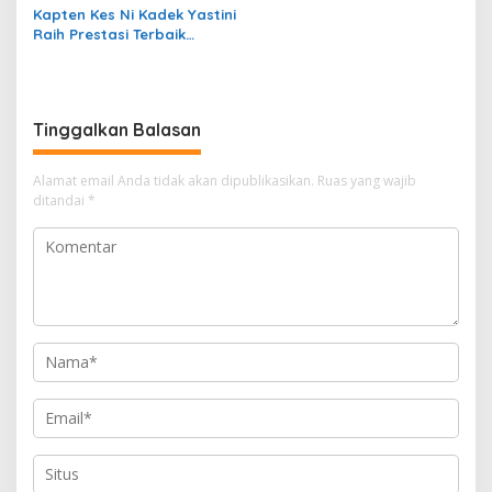
Kapten Kes Ni Kadek Yastini
Raih Prestasi Terbaik
Suspajemen A-35
Tinggalkan Balasan
Alamat email Anda tidak akan dipublikasikan.
Ruas yang wajib
ditandai
*