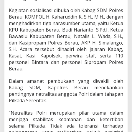
g
o
Kegiatan sosialisasi dibuka oleh Kabag SDM Polres
t
Berau, KOMPOL H. Kaharuddin K, S.H., M.H., dengan
a
menghadirkan tiga narasumber utama, yaitu Ketua
d
KPU Kabupaten Berau, Budi Harianto, S.Pd.I, Ketua
a
n
Bawaslu Kabupaten Berau, Natalis L. Wada, S.H.,
P
dan Kasipropam Polres Berau, AKP H. Simalango,
N
S.H. Acara tersebut dihadiri oleh jajaran Kabag,
S
Kasat, Kasi, Kapolsek, perwira staf, serta 110
P
o
personel Bintara dan personel Sipropam Polres
l
Berau.
r
i
Dalam amanat pembukaan yang diwakili oleh
d
Kabag SDM, Kapolres Berau menekankan
a
l
pentingnya netralitas anggota Polri dalam tahapan
a
Pilkada Serentak.
m
T
“Netralitas Polri merupakan pilar utama dalam
a
menjaga stabilitas keamanan dan ketertiban
h
a
selama Pilkada. Tidak ada toleransi terhadap
p