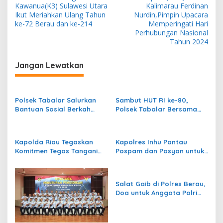
a
Kawanua(K3) Sulawesi Utara
Kalimarau Ferdinan
v
Ikut Meriahkan Ulang Tahun
Nurdin,Pimpin Upacara
ke-72 Berau dan ke-214
Memperingati Hari
i
Perhubungan Nasional
Tahun 2024
g
a
Jangan Lewatkan
s
i
p
Polsek Tabalar Salurkan
Sambut HUT RI ke-80,
Bantuan Sosial Berkah
Polsek Tabalar Bersama
o
Ramadhan kepada Warga
Bulog Distribusikan Beras
s
Kampung Tubaan
Murah
Kapolda Riau Tegaskan
Kapolres Inhu Pantau
Komitmen Tegas Tangani
Pospam dan Posyan untuk
Karhutla
Kelancaran Mudik 2025
Salat Gaib di Polres Berau,
Doa untuk Anggota Polri
yang Gugur Saat Bertugas