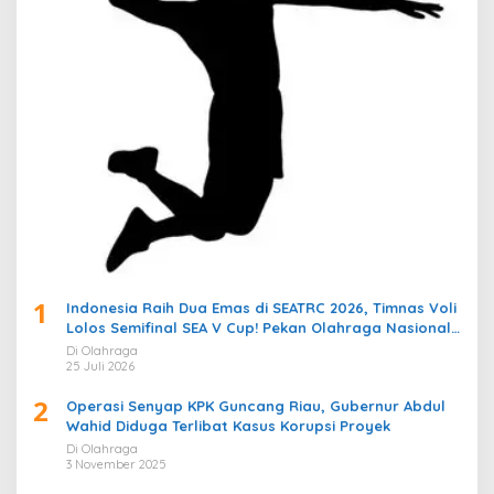
1
Indonesia Raih Dua Emas di SEATRC 2026, Timnas Voli
Lolos Semifinal SEA V Cup! Pekan Olahraga Nasional
Bergemuruh
Di Olahraga
25 Juli 2026
2
Operasi Senyap KPK Guncang Riau, Gubernur Abdul
Wahid Diduga Terlibat Kasus Korupsi Proyek
Di Olahraga
3 November 2025