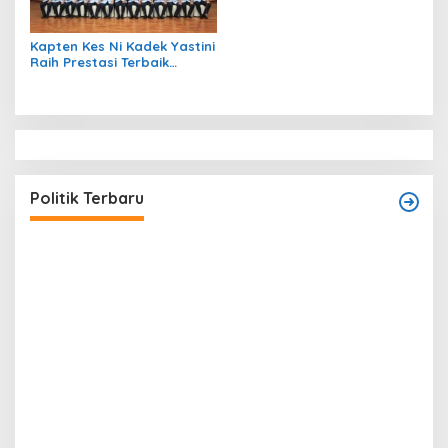
Kapten Kes Ni Kadek Yastini
Raih Prestasi Terbaik
Suspajemen A-35
Politik Terbaru
T
O