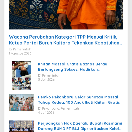
Wacana Perubahan Kategori TPP Menuai Kritik,
Ketua Partai Buruh Kaltara Tekankan Kepatuhan
Regulasi
Di Pemerintah
1 Agustus 2026
Khitan Massal Gratis Baznas Berau
Berlangsung Sukses, Hadirkan
Kebahagiaan bagi Puluhan Anak
Di Pemerintah
5 Juli 2026
Pemko Pekanbaru Gelar Sunatan Massal
Tahap Kedua, 100 Anak Ikuti Khitan Gratis
Di Pekanbaru, Pemerintah
4 Juli 2026
Perjuangkan Hak Daerah, Bupati Kasmarni
Dorong BUMD PT BLJ Diprioritaskan Kelola