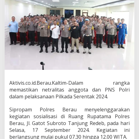
u
S
o
s
i
a
l
i
s
a
s
i
N
e
t
Aktivis.co.id.Berau.Kaltim-Dalam rangka
r
memastikan netralitas anggota dan PNS Polri
a
dalam pelaksanaan Pilkada Serentak 2024.
l
i
t
Sipropam Polres Berau menyelenggarakan
a
kegiatan sosialisasi di Ruang Rupatama Polres
s
Berau, Jl. Gatot Subroto Tanjung Redeb, pada hari
A
Selasa, 17 September 2024. Kegiatan ini
n
berlangsung mulai pukul 07.30 hingga 12.00 WITA.
g