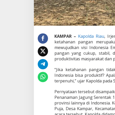
i
l
a
r
U
t
a
m
KAMPAR –
Kapolda Riau
, Irj
a
ketahanan pangan merupakan
M
e
mewujudkan visi Indonesia E
n
pangan yang cukup, stabil,
u
produktivitas masyarakat dan
j
u
“Jika ketahanan pangan tida
I
n
Indonesia bisa produktif? Apal
d
terpenuhi,” ujar Kapolda pada S
o
n
Pernyataan tersebut disampai
e
Penanaman Jagung Serentak 1 
s
i
provinsi lainnya di Indonesia. 
a
Puja, Desa Kampar, Kecamat
E
acara tersebut, Kapolda didamp