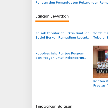
Pangan dan Pemanfaatan Pekarangan Rum
i
p
Jangan Lewatkan
o
s
Polsek Tabalar Salurkan Bantuan
Sambut H
Sosial Berkah Ramadhan kepada
Tabalar 
Warga Kampung Tubaan
Distribu
Kapolres Inhu Pantau Pospam
dan Posyan untuk Kelancaran
Mudik 2025
Kapten K
Prestasi
Tinggalkan Balasan