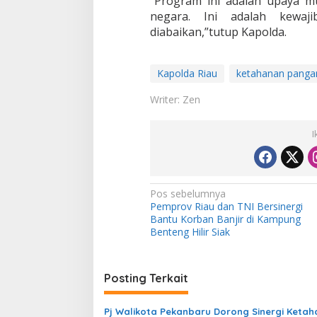
“Program ini adalah upaya m
negara. Ini adalah kewaj
diabaikan,”tutup Kapolda.
Kapolda Riau
ketahanan panga
Writer: Zen
I
N
Pos sebelumnya
Pemprov Riau dan TNI Bersinergi
a
Bantu Korban Banjir di Kampung
v
Benteng Hilir Siak
i
g
Posting Terkait
a
s
Pj Walikota Pekanbaru Dorong Sinergi Keta