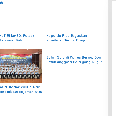
ah
UT RI ke-80, Polsek
Kapolda Riau Tegaskan
Bersama Bulog
Komitmen Tegas Tangani
sikan Beras Murah
Karhutla
Salat Gaib di Polres Berau, Doa
untuk Anggota Polri yang Gugur
Saat Bertugas
es Ni Kadek Yastini Raih
 Terbaik Suspajemen A-35