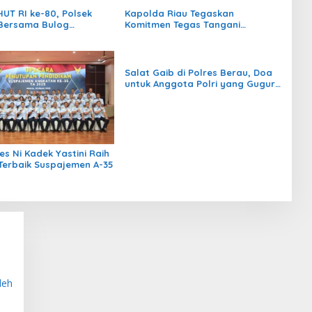
UT RI ke-80, Polsek
Kapolda Riau Tegaskan
Bersama Bulog
Komitmen Tegas Tangani
sikan Beras Murah
Karhutla
Salat Gaib di Polres Berau, Doa
untuk Anggota Polri yang Gugur
Saat Bertugas
es Ni Kadek Yastini Raih
 Terbaik Suspajemen A-35
leh