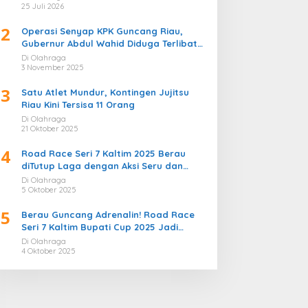
Bergemuruh
25 Juli 2026
2
Operasi Senyap KPK Guncang Riau,
Gubernur Abdul Wahid Diduga Terlibat
Kasus Korupsi Proyek
Di Olahraga
3 November 2025
3
Satu Atlet Mundur, Kontingen Jujitsu
Riau Kini Tersisa 11 Orang
Di Olahraga
21 Oktober 2025
4
Road Race Seri 7 Kaltim 2025 Berau
diTutup Laga dengan Aksi Seru dan
Penuh Sportivitas
Di Olahraga
5 Oktober 2025
5
Berau Guncang Adrenalin! Road Race
Seri 7 Kaltim Bupati Cup 2025 Jadi
Momentum Lahirnya Sirkuit Permanen
Di Olahraga
2026
4 Oktober 2025