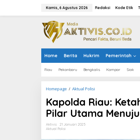
L
e
Kamis, 6 Agustus 2026
Redaksi
Kode Etik
w
a
t
i
k
e
k
o
Home
Berita
Hukrim
Pemerintah
n
t
e
Riau
Pekanbaru
Bengkalis
Kampar
Siak
n
Homepage
/
Aktual Polisi
K
a
Kapolda Riau: Ket
p
o
Pilar Utama Menuju
l
d
a
Aktivis
21 Januari 2025
R
Aktual Polisi
i
a