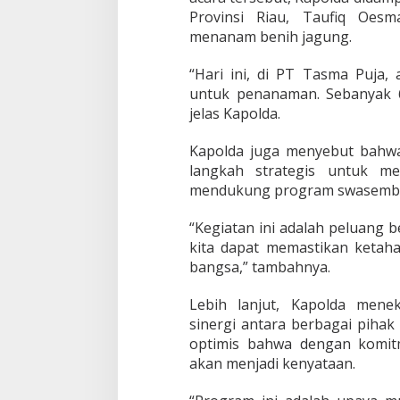
m
Provinsi Riau, Taufiq Oesm
a
s
menanam benih jagung.
2
0
“Hari ini, di PT Tasma Puja,
4
untuk penanaman. Sebanyak 6
5
jelas Kapolda.
Kapolda juga menyebut bahw
langkah strategis untuk m
mendukung program swasembad
“Kegiatan ini adalah peluang 
kita dapat memastikan ketah
bangsa,” tambahnya.
Lebih lanjut, Kapolda mene
sinergi antara berbagai pihak
optimis bahwa dengan komi
akan menjadi kenyataan.