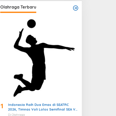
Olahraga Terbaru
1
Indonesia Raih Dua Emas di SEATRC
2026, Timnas Voli Lolos Semifinal SEA V
Cup! Pekan Olahraga Nasional
Di Olahraga