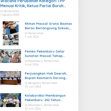
Wacana Perubahan Kategori TPP
Menuai Kritik, Ketua Partai Buruh
Kaltara Tekankan Kepatuhan Regulasi
Di Pemerintah
1 Agustus 2026
Khitan Massal Gratis Baznas
Berau Berlangsung Sukses,
Hadirkan Kebahagiaan bagi
Di Pemerintah
Puluhan Anak
5 Juli 2026
Pemko Pekanbaru Gelar
Sunatan Massal Tahap
Kedua, 100 Anak Ikuti Khitan
Di Pekanbaru, Pemerintah
Gratis
4 Juli 2026
Perjuangkan Hak Daerah,
Bupati Kasmarni Dorong
BUMD PT BLJ Diprioritaskan
Di Bengkalis, Pemerintah
Kelola Migas
25 Juni 2026
KolaborAksi Membangun
Pekanbaru: 242 Tahun
Melangkah Menuju Kota yang
Di Pekanbaru, Pemerintah
Lebih Maju
23 Juni 2026