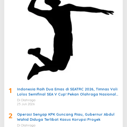
1
Indonesia Raih Dua Emas di SEATRC 2026, Timnas Voli
Lolos Semifinal SEA V Cup! Pekan Olahraga Nasional
Bergemuruh
Di Olahraga
25 Juli 2026
2
Operasi Senyap KPK Guncang Riau, Gubernur Abdul
Wahid Diduga Terlibat Kasus Korupsi Proyek
Di Olahraga