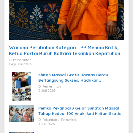
Wacana Perubahan Kategori TPP Menuai Kritik,
Ketua Partai Buruh Kaltara Tekankan Kepatuhan
Regulasi
Di Pemerintah
1 Agustus 2026
Khitan Massal Gratis Baznas Berau
Berlangsung Sukses, Hadirkan
Kebahagiaan bagi Puluhan Anak
Di Pemerintah
5 Juli 2026
Pemko Pekanbaru Gelar Sunatan Massal
Tahap Kedua, 100 Anak Ikuti Khitan Gratis
Di Pekanbaru, Pemerintah
4 Juli 2026