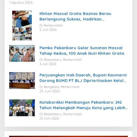
1 Agustus 2026
Khitan Massal Gratis Baznas Berau
Berlangsung Sukses, Hadirkan
Kebahagiaan bagi Puluhan Anak
Di Pemerintah
5 Juli 2026
Pemko Pekanbaru Gelar Sunatan Massal
Tahap Kedua, 100 Anak Ikuti Khitan Gratis
Di Pekanbaru, Pemerintah
4 Juli 2026
Perjuangkan Hak Daerah, Bupati Kasmarni
Dorong BUMD PT BLJ Diprioritaskan Kelola
Migas
Di Bengkalis, Pemerintah
25 Juni 2026
KolaborAksi Membangun Pekanbaru: 242
Tahun Melangkah Menuju Kota yang Lebih
Maju
Di Pekanbaru, Pemerintah
23 Juni 2026