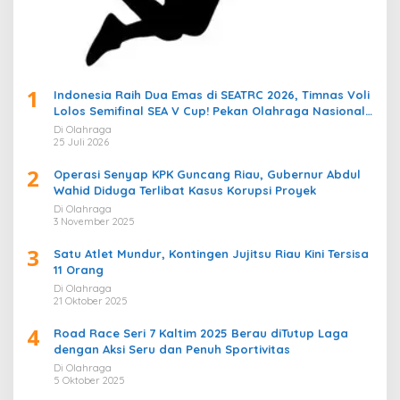
1
Indonesia Raih Dua Emas di SEATRC 2026, Timnas Voli
Lolos Semifinal SEA V Cup! Pekan Olahraga Nasional
Bergemuruh
Di Olahraga
25 Juli 2026
2
Operasi Senyap KPK Guncang Riau, Gubernur Abdul
Wahid Diduga Terlibat Kasus Korupsi Proyek
Di Olahraga
3 November 2025
3
Satu Atlet Mundur, Kontingen Jujitsu Riau Kini Tersisa
11 Orang
Di Olahraga
21 Oktober 2025
4
Road Race Seri 7 Kaltim 2025 Berau diTutup Laga
dengan Aksi Seru dan Penuh Sportivitas
Di Olahraga
5 Oktober 2025