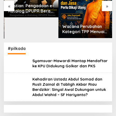
«
»
Bastian: Pengadaan e-
Katalog DPUPR Berau
Harus Transparan,
Dugaan Permainan Tak
Wacana Perubahan
Boleh Dibiarkan
Kategori TPP Menuai
Kritik, Ketua Partai
Buruh Kaltara
Tekankan Kepatuhan
#pilkada
Regulasi
Syamsuar-Mawardi Mantap Mendaftar
ke KPU Didukung Golkar dan PKS
Kehadiran Ustadz Abdul Somad dan
Rusli Zainal di Tabligh Akbar Riau
Berdzikir: Sinyal Awal Dukungan untuk
Abdul Wahid – SF Hariyanto?