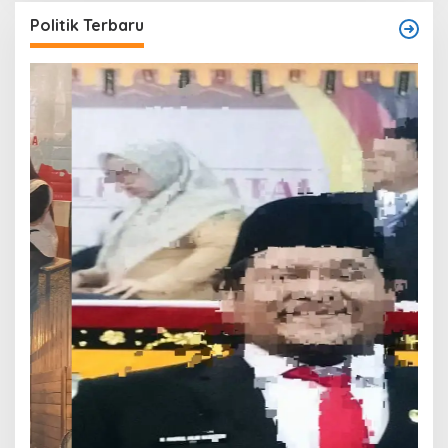
Politik Terbaru
T
O
W
Di