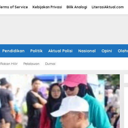
Terms of Service
Kebijakan Privasi
Bilik Analogi
LiterasiAktual.com
Pendidikan
Politik
Aktual Polisi
Nasional
Opini
Olah
Rokan Hilir
Pelalawan
Dumai