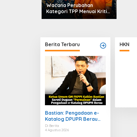
Wacana Perubahan
Kategori TPP Menuai Kritik,
Ketua Partai Buruh Kaltara
Tekankan Kepatuhan
Regulasi
Berita Terbaru
HKN
Bastian: Pengadaan e-
Katalog DPUPR Berau
Harus Transparan,
Di Berita
4 Agustus 2026
Dugaan Permainan Tak