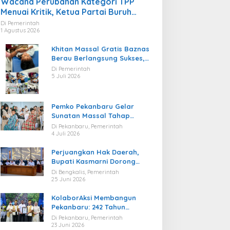
Wacana Perubahan Kategori TPP
Menuai Kritik, Ketua Partai Buruh
Kaltara Tekankan Kepatuhan Regulasi
Di Pemerintah
1 Agustus 2026
Khitan Massal Gratis Baznas
Berau Berlangsung Sukses,
Hadirkan Kebahagiaan bagi
Di Pemerintah
Puluhan Anak
5 Juli 2026
Pemko Pekanbaru Gelar
Sunatan Massal Tahap
Kedua, 100 Anak Ikuti Khitan
Di Pekanbaru, Pemerintah
Gratis
4 Juli 2026
Perjuangkan Hak Daerah,
Bupati Kasmarni Dorong
BUMD PT BLJ Diprioritaskan
Di Bengkalis, Pemerintah
Kelola Migas
25 Juni 2026
KolaborAksi Membangun
Pekanbaru: 242 Tahun
Melangkah Menuju Kota yang
Di Pekanbaru, Pemerintah
Lebih Maju
23 Juni 2026