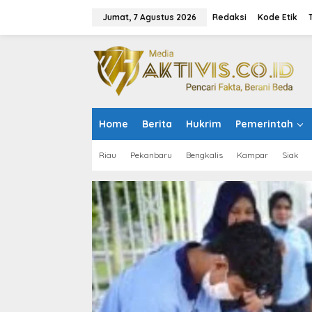
L
e
Jumat, 7 Agustus 2026
Redaksi
Kode Etik
w
a
t
i
k
e
k
o
Home
Berita
Hukrim
Pemerintah
n
t
e
Riau
Pekanbaru
Bengkalis
Kampar
Siak
n