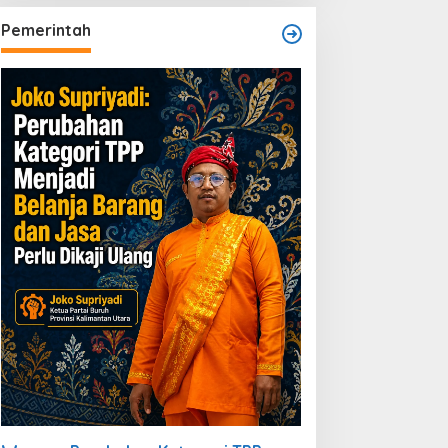
Dibiarkan
Pemerintah
PMBLB dan KOPPRO MAB
jukan Permohonan RDP
e DPRD Berau Bahas
egulasi dan Solusi Transisi
BLB