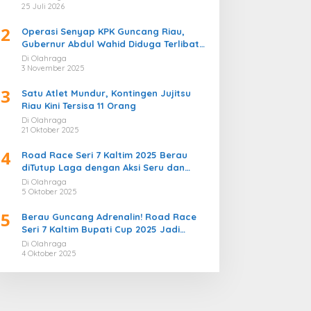
Bergemuruh
25 Juli 2026
2
Operasi Senyap KPK Guncang Riau,
Gubernur Abdul Wahid Diduga Terlibat
Kasus Korupsi Proyek
Di Olahraga
3 November 2025
3
Satu Atlet Mundur, Kontingen Jujitsu
Riau Kini Tersisa 11 Orang
Di Olahraga
21 Oktober 2025
4
Road Race Seri 7 Kaltim 2025 Berau
diTutup Laga dengan Aksi Seru dan
Penuh Sportivitas
Di Olahraga
5 Oktober 2025
5
Berau Guncang Adrenalin! Road Race
Seri 7 Kaltim Bupati Cup 2025 Jadi
Momentum Lahirnya Sirkuit Permanen
Di Olahraga
2026
4 Oktober 2025