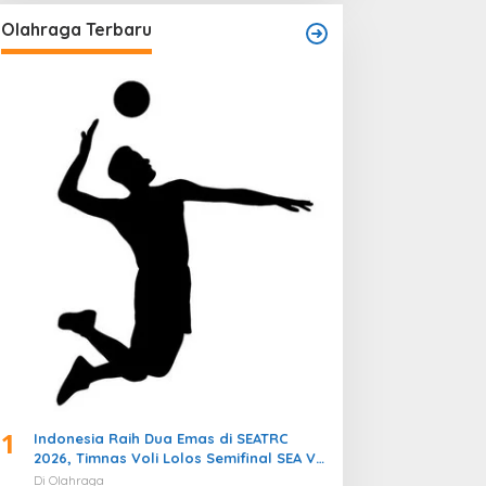
Olahraga Terbaru
1
Indonesia Raih Dua Emas di SEATRC
2026, Timnas Voli Lolos Semifinal SEA V
Cup! Pekan Olahraga Nasional
Di Olahraga