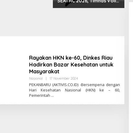
SEATRC 2026, Timnas Voli
Lolos Semifinal SEA V Cup!
Pekan Olahraga Nasional
Bergemuruh
P
A
k
R
M
Rayakan HKN ke-60, Dinkes Riau
Hadirkan Bazar Kesehatan untuk
Masyarakat
Nasional
|
17 November 2024
O
L
PEKANBARU (AKTIVIS.CO.ID) -Bersempena dengan
E
Hari Kesehatan Nasional (HKN) ke – 60,
H
Pemerintah
A
K
T
I
V
I
S