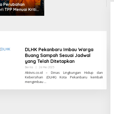
SEATRC 2026, Timnas Voli
Lolos Semifinal SEA V Cup!
Pekan Olahraga Nasional
Bergemuruh
P
A
k
R
M
DLHK Pekanbaru Imbau Warga
Buang Sampah Sesuai Jadwal
yang Telah Ditetapkan
Berita
|
26 Mei 2025
O
L
Aktivis.co.id – Dinas Lingkungan Hidup dan
E
Kebersihan (DLHK) Kota Pekanbaru kembali
H
mengimbau
A
K
T
I
V
I
S