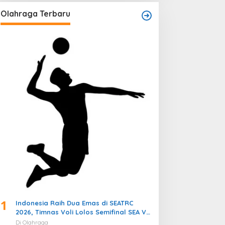
Olahraga Terbaru
1
Indonesia Raih Dua Emas di SEATRC
2026, Timnas Voli Lolos Semifinal SEA V
Cup! Pekan Olahraga Nasional
Di Olahraga