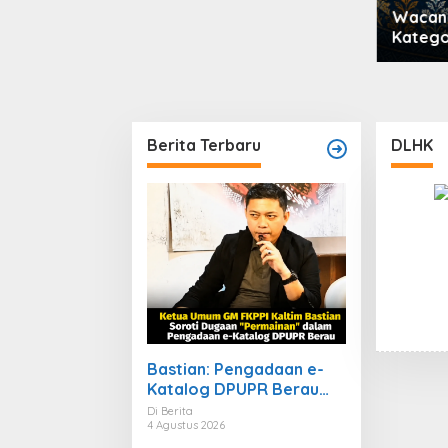
Wacana Perubahan
Kategori TPP Menuai Kritik,
Ketua Partai Buruh Kaltara
Tekankan Kepatuhan
Regulasi
Berita Terbaru
DLHK
Bastian: Pengadaan e-
Katalog DPUPR Berau
Harus Transparan,
Di Berita
4 Agustus 2026
Dugaan Permainan Tak