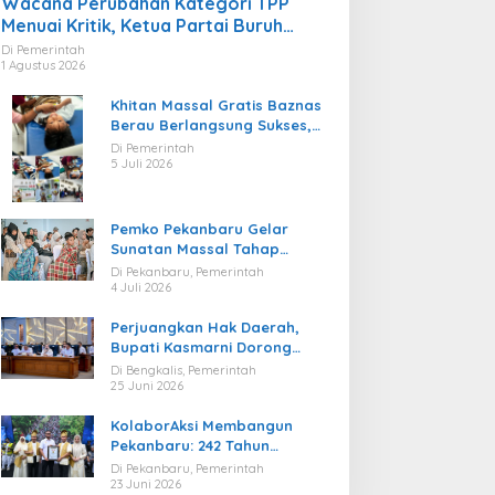
Wacana Perubahan Kategori TPP
Menuai Kritik, Ketua Partai Buruh
Kaltara Tekankan Kepatuhan Regulasi
Di Pemerintah
1 Agustus 2026
Khitan Massal Gratis Baznas
Berau Berlangsung Sukses,
Hadirkan Kebahagiaan bagi
Di Pemerintah
Puluhan Anak
5 Juli 2026
Pemko Pekanbaru Gelar
Sunatan Massal Tahap
Kedua, 100 Anak Ikuti Khitan
Di Pekanbaru, Pemerintah
Gratis
4 Juli 2026
Perjuangkan Hak Daerah,
Bupati Kasmarni Dorong
BUMD PT BLJ Diprioritaskan
Di Bengkalis, Pemerintah
Kelola Migas
25 Juni 2026
KolaborAksi Membangun
Pekanbaru: 242 Tahun
Melangkah Menuju Kota yang
Di Pekanbaru, Pemerintah
Lebih Maju
23 Juni 2026