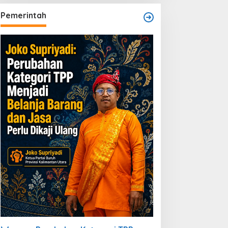
Dibiarkan
Pemerintah
PMBLB dan KOPPRO MAB
jukan Permohonan RDP
e DPRD Berau Bahas
egulasi dan Solusi Transisi
BLB