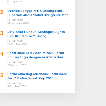
Bergemuruh
25 Juli 2026
2
Operasi Senyap KPK Guncang Riau,
Gubernur Abdul Wahid Diduga Terlibat
Kasus Korupsi Proyek
Di Olahraga
3 November 2025
3
Satu Atlet Mundur, Kontingen Jujitsu
Riau Kini Tersisa 11 Orang
Di Olahraga
21 Oktober 2025
4
Road Race Seri 7 Kaltim 2025 Berau
diTutup Laga dengan Aksi Seru dan
Penuh Sportivitas
Di Olahraga
5 Oktober 2025
5
Berau Guncang Adrenalin! Road Race
Seri 7 Kaltim Bupati Cup 2025 Jadi
Momentum Lahirnya Sirkuit Permanen
Di Olahraga
2026
4 Oktober 2025