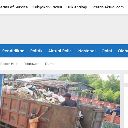
Terms of Service
Kebijakan Privasi
Bilik Analogi
LiterasiAktual.com
Pendidikan
Politik
Aktual Polisi
Nasional
Opini
Olah
Rokan Hilir
Pelalawan
Dumai