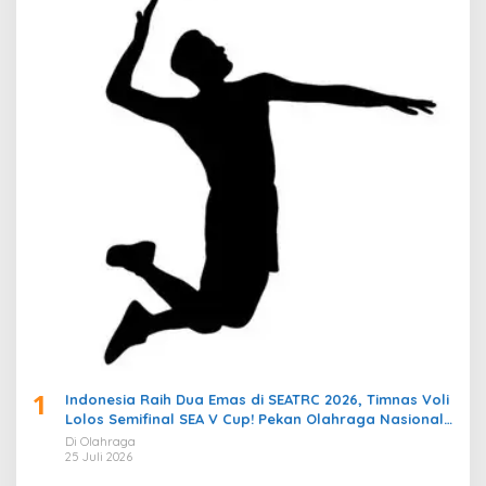
1
Indonesia Raih Dua Emas di SEATRC 2026, Timnas Voli
Lolos Semifinal SEA V Cup! Pekan Olahraga Nasional
Bergemuruh
Di Olahraga
25 Juli 2026