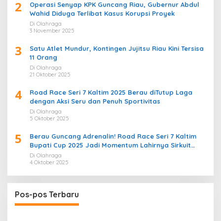
2
Operasi Senyap KPK Guncang Riau, Gubernur Abdul
Wahid Diduga Terlibat Kasus Korupsi Proyek
Di Olahraga
3 November 2025
3
Satu Atlet Mundur, Kontingen Jujitsu Riau Kini Tersisa
11 Orang
Di Olahraga
21 Oktober 2025
4
Road Race Seri 7 Kaltim 2025 Berau diTutup Laga
dengan Aksi Seru dan Penuh Sportivitas
Di Olahraga
5 Oktober 2025
5
Berau Guncang Adrenalin! Road Race Seri 7 Kaltim
Bupati Cup 2025 Jadi Momentum Lahirnya Sirkuit
Permanen 2026
Di Olahraga
4 Oktober 2025
Pos-pos Terbaru