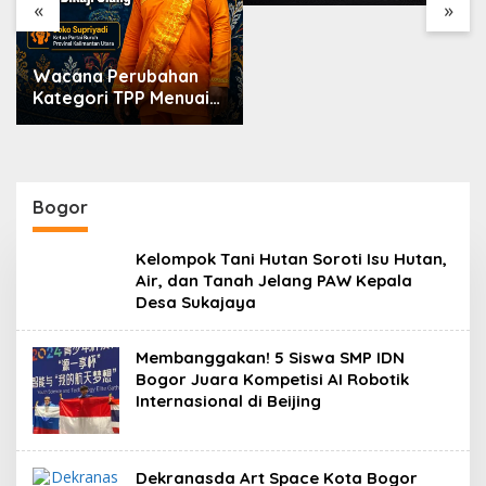
Markarius Ajak
«
»
Sekolah Dukung
Penguatan Karakter
Siswa
Wacana Perubahan
Kategori TPP Menuai
Kritik, Ketua Partai
Buruh Kaltara
Tekankan Kepatuhan
Regulasi
Bogor
Kelompok Tani Hutan Soroti Isu Hutan,
Air, dan Tanah Jelang PAW Kepala
Desa Sukajaya
Membanggakan! 5 Siswa SMP IDN
Bogor Juara Kompetisi AI Robotik
Internasional di Beijing
Dekranasda Art Space Kota Bogor