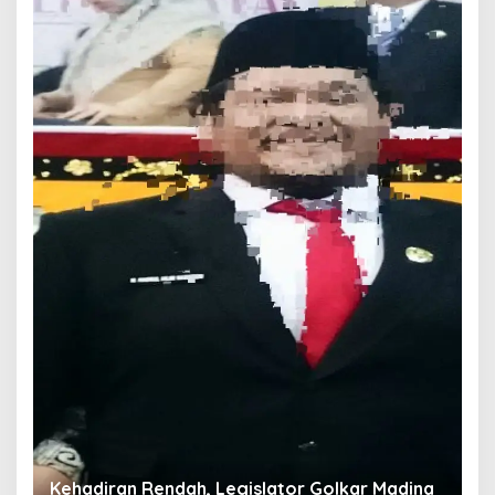
T
O
W
Di
Kehadiran Rendah, Legislator Golkar Madina