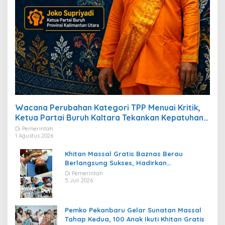
Wacana Perubahan Kategori TPP Menuai Kritik,
Ketua Partai Buruh Kaltara Tekankan Kepatuhan
Regulasi
Di Pemerintah
1 Agustus 2026
Khitan Massal Gratis Baznas Berau
Berlangsung Sukses, Hadirkan
Kebahagiaan bagi Puluhan Anak
Di Pemerintah
5 Juli 2026
Pemko Pekanbaru Gelar Sunatan Massal
Tahap Kedua, 100 Anak Ikuti Khitan Gratis