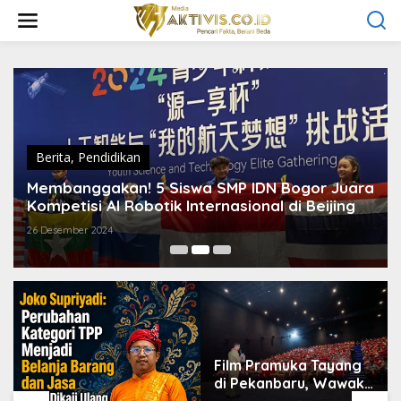
L
e
w
a
t
i
k
e
k
o
Berita
,
Pendidikan
n
t
Membanggakan! 5 Siswa SMP IDN Bogor Juara
e
Kompetisi AI Robotik Internasional di Beijing
n
26 Desember 2024
Film Pramuka Tayang
di Pekanbaru, Wawako