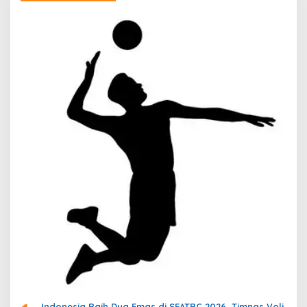
Indonesia Raih Dua Emas di SEATRC 2026, Timnas Voli