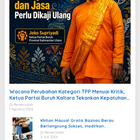
Wacana Perubahan Kategori TPP Menuai Kritik,
Ketua Partai Buruh Kaltara Tekankan Kepatuhan
Regulasi
Di Pemerintah
1 Agustus 2026
Khitan Massal Gratis Baznas Berau
Berlangsung Sukses, Hadirkan
Kebahagiaan bagi Puluhan Anak
Di Pemerintah
5 Juli 2026