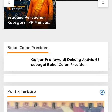
Markarius Ajak
«
»
Sekolah Dukung
Penguatan Karakter
Siswa
Wacana Perubahan
Kategori TPP Menuai
Kritik, Ketua Partai
Buruh Kaltara
Tekankan Kepatuhan
Regulasi
Bakal Calon Presiden
Ganjar Pranowo di Dukung Aktivis 98
sebagai Bakal Calon Presiden
Politik Terbaru