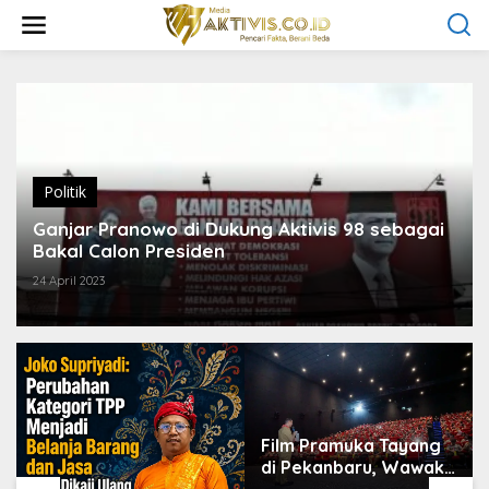
L
e
w
a
t
i
k
e
k
o
Politik
n
t
Ganjar Pranowo di Dukung Aktivis 98 sebagai
e
Bakal Calon Presiden
n
24 April 2023
Film Pramuka Tayang
di Pekanbaru, Wawako