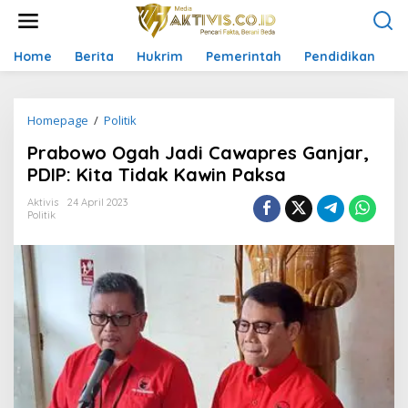
L
e
w
a
Home
Berita
Hukrim
Pemerintah
Pendidikan
P
t
i
k
Homepage
/
Politik
P
e
r
k
Prabowo Ogah Jadi Cawapres Ganjar,
a
o
b
n
PDIP: Kita Tidak Kawin Paksa
o
t
w
e
Aktivis
24 April 2023
Politik
o
n
O
g
a
h
J
a
d
i
C
a
w