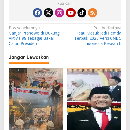
Ikuti Kami
N
Pos sebelumnya
Pos berikutnya
Ganjar Pranowo di Dukung
Riau Masuk Jadi Pemda
a
Aktivis 98 sebagai Bakal
Terbaik 2023 Versi CNBC
v
Calon Presiden
Indonesia Research
i
Jangan Lewatkan
g
a
s
i
p
o
s