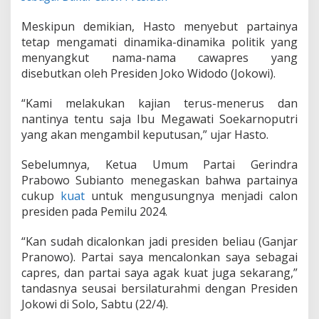
k
K
Meskipun demikian, Hasto menyebut partainya
a
tetap mengamati dinamika-dinamika politik yang
w
menyangkut nama-nama cawapres yang
i
n
disebutkan oleh Presiden Joko Widodo (Jokowi).
P
a
“Kami melakukan kajian terus-menerus dan
k
nantinya tentu saja Ibu Megawati Soekarnoputri
s
yang akan mengambil keputusan,” ujar Hasto.
a
Sebelumnya, Ketua Umum Partai Gerindra
Prabowo Subianto menegaskan bahwa partainya
cukup
kuat
untuk mengusungnya menjadi calon
presiden pada Pemilu 2024.
“Kan sudah dicalonkan jadi presiden beliau (Ganjar
Pranowo). Partai saya mencalonkan saya sebagai
capres, dan partai saya agak kuat juga sekarang,”
tandasnya seusai bersilaturahmi dengan Presiden
Jokowi di Solo, Sabtu (22/4).