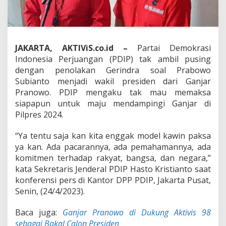
a
p
r
e
s
JAKARTA, AKTIViS.co.id –
Partai Demokrasi
G
Indonesia Perjuangan (PDIP) tak ambil pusing
a
n
dengan penolakan Gerindra soal Prabowo
j
Subianto menjadi wakil presiden dari Ganjar
a
Pranowo. PDIP mengaku tak mau memaksa
r
siapapun untuk maju mendampingi Ganjar di
,
P
Pilpres 2024.
D
I
“Ya tentu saja kan kita enggak model kawin paksa
P
ya kan. Ada pacarannya, ada pemahamannya, ada
:
komitmen terhadap rakyat, bangsa, dan negara,”
K
i
kata Sekretaris Jenderal PDIP Hasto Kristianto saat
t
konferensi pers di Kantor DPP PDIP, Jakarta Pusat,
a
Senin, (24/4/2023).
T
i
Baca juga:
Ganjar Pranowo di Dukung Aktivis 98
d
a
sebagai Bakal Calon Presiden