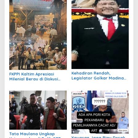
Kehadiran Rendah,
FKPPI Kaltim Apresiasi
Legislator Golkar Madina
Milenial Berau di Diskusi
Disorot
Warkop Season I, Season II
Segera Digelar
Tata Maulana Ungkap
Yayasan Jaga Riau Desak