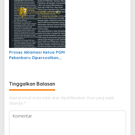
Proses Aklamasi Ketua PGRI
Pekanbaru Dipersoalkan,
Guru Minta Evaluasi
Mekanisme Pemilihan
Tinggalkan Balasan
Alamat email Anda tidak akan dipublikasikan.
Ruas yang wajib
ditandai
*