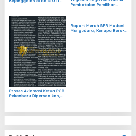
Kejanggalan di Balik OTT
Pembatalan Pemilihan
KPK yang Jerat Gubernur
Ketua PGRI Pekanbaru
Riau Abdul Wahid
yang Dinilai Cacat Hukum
Raport Merah BPR Madani
Mengudara, Kenapa Buru-
Buru Suntik Dana 10 Miliar?
Proses Aklamasi Ketua PGRI
Pekanbaru Dipersoalkan,
Guru Minta Evaluasi
Mekanisme Pemilihan