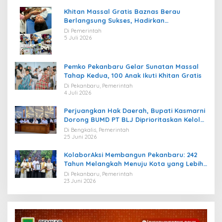
Khitan Massal Gratis Baznas Berau
Berlangsung Sukses, Hadirkan
Kebahagiaan bagi Puluhan Anak
Di Pemerintah
5 Juli 2026
Pemko Pekanbaru Gelar Sunatan Massal
Tahap Kedua, 100 Anak Ikuti Khitan Gratis
Di Pekanbaru, Pemerintah
4 Juli 2026
Perjuangkan Hak Daerah, Bupati Kasmarni
Dorong BUMD PT BLJ Diprioritaskan Kelola
Migas
Di Bengkalis, Pemerintah
25 Juni 2026
KolaborAksi Membangun Pekanbaru: 242
Tahun Melangkah Menuju Kota yang Lebih
Maju
Di Pekanbaru, Pemerintah
23 Juni 2026