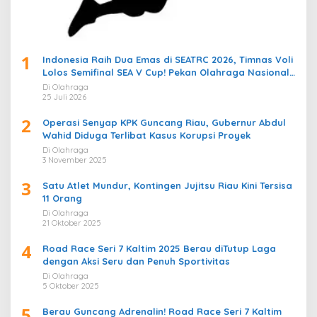
1
Indonesia Raih Dua Emas di SEATRC 2026, Timnas Voli
Lolos Semifinal SEA V Cup! Pekan Olahraga Nasional
Bergemuruh
Di Olahraga
25 Juli 2026
2
Operasi Senyap KPK Guncang Riau, Gubernur Abdul
Wahid Diduga Terlibat Kasus Korupsi Proyek
Di Olahraga
3 November 2025
3
Satu Atlet Mundur, Kontingen Jujitsu Riau Kini Tersisa
11 Orang
Di Olahraga
21 Oktober 2025
4
Road Race Seri 7 Kaltim 2025 Berau diTutup Laga
dengan Aksi Seru dan Penuh Sportivitas
Di Olahraga
5 Oktober 2025
5
Berau Guncang Adrenalin! Road Race Seri 7 Kaltim