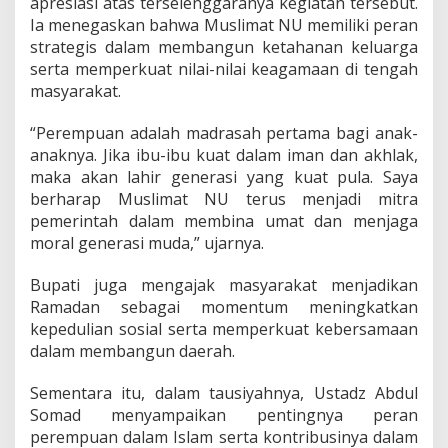
apresiasi atas terselenggaranya kegiatan tersebut.
z
Ia menegaskan bahwa Muslimat NU memiliki peran
A
strategis dalam membangun ketahanan keluarga
b
serta memperkuat nilai-nilai keagamaan di tengah
d
u
masyarakat.
l
S
“Perempuan adalah madrasah pertama bagi anak-
o
anaknya. Jika ibu-ibu kuat dalam iman dan akhlak,
m
maka akan lahir generasi yang kuat pula. Saya
a
d
berharap Muslimat NU terus menjadi mitra
H
pemerintah dalam membina umat dan menjaga
a
moral generasi muda,” ujarnya.
d
i
Bupati juga mengajak masyarakat menjadikan
r
i
Ramadan sebagai momentum meningkatkan
B
kepedulian sosial serta memperkuat kebersamaan
u
dalam membangun daerah.
k
a
Sementara itu, dalam tausiyahnya, Ustadz Abdul
P
u
Somad menyampaikan pentingnya peran
a
perempuan dalam Islam serta kontribusinya dalam
s