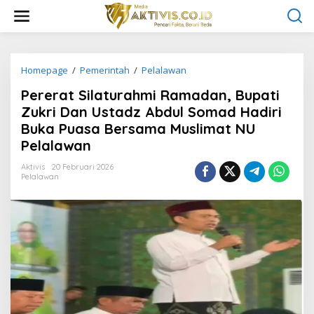
L
e
w
a
t
i
Homepage
/
Pemerintah
/
Pelalawan
P
k
e
Pererat Silaturahmi Ramadan, Bupati
e
r
k
e
Zukri Dan Ustadz Abdul Somad Hadiri
o
r
Buka Puasa Bersama Muslimat NU
n
a
Pelalawan
t
t
e
S
Aktivis
20 Februari 2026
n
i
Pelalawan
l
a
t
u
r
a
h
m
i
R
a