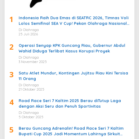
1
Indonesia Raih Dua Emas di SEATRC 2026, Timnas Voli
Lolos Semifinal SEA V Cup! Pekan Olahraga Nasional
Bergemuruh
Di Olahraga
25 Juli 2026
2
Operasi Senyap KPK Guncang Riau, Gubernur Abdul
Wahid Diduga Terlibat Kasus Korupsi Proyek
Di Olahraga
3 November 2025
3
Satu Atlet Mundur, Kontingen Jujitsu Riau Kini Tersisa
11 Orang
Di Olahraga
21 Oktober 2025
4
Road Race Seri 7 Kaltim 2025 Berau diTutup Laga
dengan Aksi Seru dan Penuh Sportivitas
Di Olahraga
5 Oktober 2025
5
Berau Guncang Adrenalin! Road Race Seri 7 Kaltim
Bupati Cup 2025 Jadi Momentum Lahirnya Sirkuit