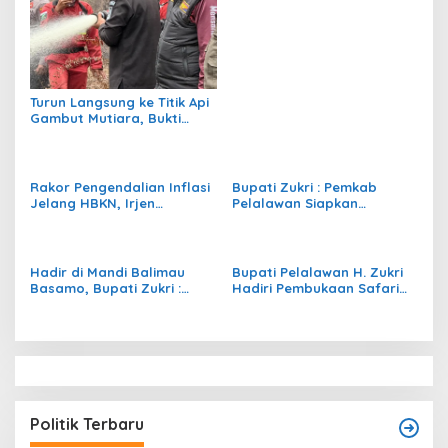
Pastikan Keamanan Ibadah
Turun Langsung ke Titik Api
Gambut Mutiara, Bukti
Nyata Komitmen Bupati
Zukri Atasi Karhutla
Pelalawan
Rakor Pengendalian Inflasi
Bupati Zukri : Pemkab
Jelang HBKN, Irjen
Pelalawan Siapkan
Kemendagri Himbau Pemda
Anggaran Rp 15,9 Milyar
Lakukan Operasi Pasar
Untuk Anak Yatim
Masif
Hadir di Mandi Balimau
Bupati Pelalawan H. Zukri
Basamo, Bupati Zukri :
Hadiri Pembukaan Safari
Jangan Terlantarkan Anak
Ramadhan Santri Lirboyo
Yatim
Politik Terbaru