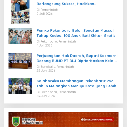
Berlangsung Sukses, Hadirkan
Kebahagiaan bagi Puluhan Anak
Di Pemerintah
5 Juli 2026
Pemko Pekanbaru Gelar Sunatan Massal
Tahap Kedua, 100 Anak Ikuti Khitan Gratis
Di Pekanbaru, Pemerintah
4 Juli 2026
Perjuangkan Hak Daerah, Bupati Kasmarni
Dorong BUMD PT BLJ Diprioritaskan Kelola
Migas
Di Bengkalis, Pemerintah
25 Juni 2026
KolaborAksi Membangun Pekanbaru: 242
Tahun Melangkah Menuju Kota yang Lebih
Maju
Di Pekanbaru, Pemerintah
23 Juni 2026