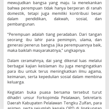
mewujudkan bangsa yang maju. Ia menekankan
a
bahwa perempuan tidak hanya berperan di ranah
B
e
domestik, tetapi juga memiliki kontribusi besar
r
dalam pendidikan, dakwah, sosial, dan
s
pembangunan.
a
m
“Perempuan adalah tiang peradaban. Dari tangan
a
M
seorang ibu lahir para pemimpin, ulama, dan
u
generasi penerus bangsa. Jika perempuannya baik,
s
maka baiklah masyarakatnya,” ungkapnya.
l
i
Dalam ceramahnya, dai yang dikenal luas melalui
m
a
berbagai kajian keislaman itu juga mengingatkan
t
para ibu untuk terus meningkatkan ilmu agama,
N
keimanan, serta kepedulian sosial dalam membina
U
keluarga.
P
e
l
Kegiatan buka puasa bersama tersebut turut
a
dihadiri unsur Forkopimda Pelalawan, Sekretaris
l
Daerah Kabupaten Pelalawan Tengku Zulfan, para
a
asisten, serta sejumlah kepala OPD di lingkungan