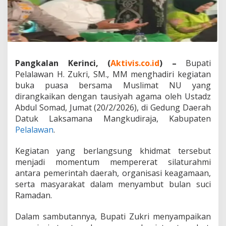
m
a
d
a
n
,
B
Pangkalan Kerinci, (
Aktivis.co.id
)
–
Bupati
u
Pelalawan H. Zukri, SM., MM menghadiri kegiatan
p
buka puasa bersama Muslimat NU yang
a
dirangkaikan dengan tausiyah agama oleh Ustadz
t
i
Abdul Somad, Jumat (20/2/2026), di Gedung Daerah
Z
Datuk Laksamana Mangkudiraja, Kabupaten
u
Pelalawan
.
k
r
Kegiatan yang berlangsung khidmat tersebut
i
D
menjadi momentum mempererat silaturahmi
a
antara pemerintah daerah, organisasi keagamaan,
n
serta masyarakat dalam menyambut bulan suci
U
Ramadan.
s
t
a
Dalam sambutannya, Bupati Zukri menyampaikan
d