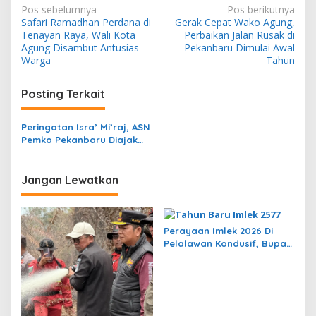
N
Pos sebelumnya
Pos berikutnya
Safari Ramadhan Perdana di
Gerak Cepat Wako Agung,
a
Tenayan Raya, Wali Kota
Perbaikan Jalan Rusak di
v
Agung Disambut Antusias
Pekanbaru Dimulai Awal
Warga
Tahun
i
g
Posting Terkait
a
s
Peringatan Isra’ Mi’raj, ASN
Pemko Pekanbaru Diajak
i
Introspeksi Diri
p
Jangan Lewatkan
o
s
Perayaan Imlek 2026 Di
Pelalawan Kondusif, Bupati
Zukri Dan Kapolres
Pastikan Keamanan Ibadah