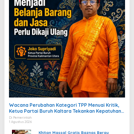
Wacana Perubahan Kategori TPP Menuai Kritik,
Ketua Partai Buruh Kaltara Tekankan Kepatuhan
Regulasi
Di Pemerintah
1 Agustus 2026
Khitan Massal Gratis Baznas Berau