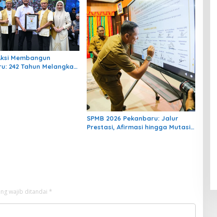
Aksi Membangun
u: 242 Tahun Melangkah
ota yang Lebih Maju
SPMB 2026 Pekanbaru: Jalur
Prestasi, Afirmasi hingga Mutasi
Dibuka, Ini Jadwal Lengkapnya
ng wajib ditandai
*