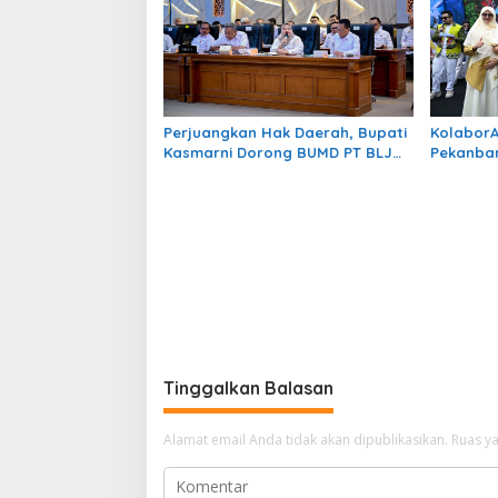
Perjuangkan Hak Daerah, Bupati
Kolabor
Kasmarni Dorong BUMD PT BLJ
Pekanbar
Diprioritaskan Kelola Migas
Menuju K
Tinggalkan Balasan
Alamat email Anda tidak akan dipublikasikan.
Ruas ya