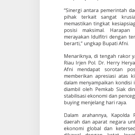
r
g
“Sinergi antara pemerintah d
i
pihak terkait sangat krusi
L
i
memastikan tingkat kesiapsia
n
posisi maksimal. Harapan 
t
merayakan Idulfitri dengan te
a
berarti,” ungkap Bupati Afni.
s
S
e
Menariknya, di tengah rakor 
k
Riau Irjen Pol. Dr. Herry Her
t
Afni mendapat sorotan posi
o
memberikan apresiasi atas ki
r
dalam menyampaikan kondisi in
d
i
diambil oleh Pemkab Siak di
O
stabilisasi ekonomi dan penc
p
buying menjelang hari raya.
e
r
Dalam arahannya, Kapolda R
a
s
daerah dan aparat negara un
i
ekonomi global dan keterse
L
dikawal dengan ketat lewa