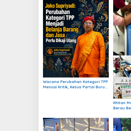
a
s
i
p
o
s
Wacana Perubahan Kategori TPP
Menuai Kritik, Ketua Partai Buruh
Kaltara Tekankan Kepatuhan
Regulasi
Khitan Massal Gratis Baznas
Berau Be
Hadirkan
Puluhan 