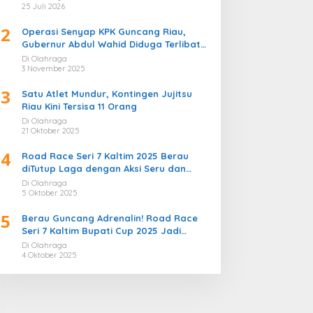
Bergemuruh
25 Juli 2026
2
Operasi Senyap KPK Guncang Riau,
Gubernur Abdul Wahid Diduga Terlibat
Kasus Korupsi Proyek
Di Olahraga
3 November 2025
3
Satu Atlet Mundur, Kontingen Jujitsu
Riau Kini Tersisa 11 Orang
Di Olahraga
21 Oktober 2025
4
Road Race Seri 7 Kaltim 2025 Berau
diTutup Laga dengan Aksi Seru dan
Penuh Sportivitas
Di Olahraga
5 Oktober 2025
5
Berau Guncang Adrenalin! Road Race
Seri 7 Kaltim Bupati Cup 2025 Jadi
Momentum Lahirnya Sirkuit Permanen
Di Olahraga
2026
4 Oktober 2025