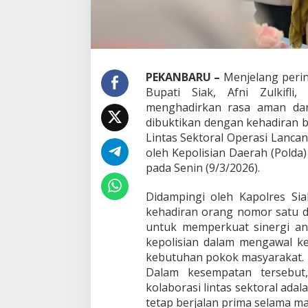
r
,
B
u
p
a
t
PEKANBARU –
Menjelang pering
i
Bupati Siak, Afni Zulkifl
A
menghadirkan rasa aman dan
f
dibuktikan dengan kehadiran b
n
Lintas Sektoral Operasi Lanca
i
M
oleh Kepolisian Daerah (Polda)
a
pada Senin (9/3/2026).
t
a
Didampingi oleh Kapolres Si
n
kehadiran orang nomor satu d
g
k
untuk memperkuat sinergi an
a
kepolisian dalam mengawal kel
n
kebutuhan pokok masyarakat.
S
Dalam kesempatan tersebut
i
n
kolaborasi lintas sektoral ada
e
tetap berjalan prima selama ma