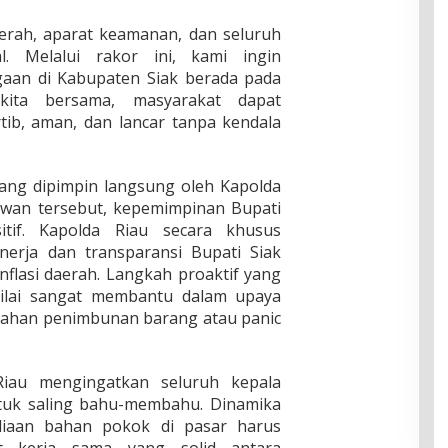
aerah, aparat keamanan, dan seluruh
al. Melalui rakor ini, kami ingin
gaan di Kabupaten Siak berada pada
kita bersama, masyarakat dapat
rtib, aman, dan lancar tanpa kendala
yang dipimpin langsung oleh Kapolda
yawan tersebut, kepemimpinan Bupati
tif. Kapolda Riau secara khusus
nerja dan transparansi Bupati Siak
flasi daerah. Langkah proaktif yang
nilai sangat membantu dalam upaya
egahan penimbunan barang atau panic
iau mengingatkan seluruh kepala
tuk saling bahu-membahu. Dinamika
diaan bahan pokok di pasar harus
t kerja sama yang solid antara