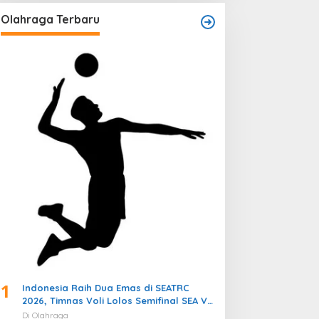
Olahraga Terbaru
1
Indonesia Raih Dua Emas di SEATRC
2026, Timnas Voli Lolos Semifinal SEA V
Cup! Pekan Olahraga Nasional
Di Olahraga