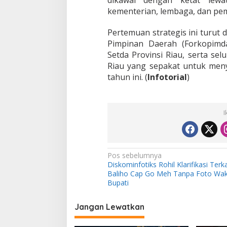
a
kementerian, lembaga, dan pem
n
c
a
Pertemuan strategis ini turut d
n
Pimpinan Daerah (Forkopimda
g
Setda Provinsi Riau, serta sel
K
Riau yang sepakat untuk menya
u
n
tahun ini. (
Infotorial
)
i
n
g
2
I
0
2
6
N
Pos sebelumnya
Diskominfotiks Rohil Klarifikasi Terka
a
Baliho Cap Go Meh Tanpa Foto Wak
v
Bupati
i
Jangan Lewatkan
g