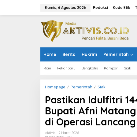
L
e
Kamis, 6 Agustus 2026
Redaksi
Kode Etik
w
a
t
i
k
e
k
o
Home
Berita
Hukrim
Pemerintah
n
t
e
Riau
Pekanbaru
Bengkalis
Kampar
Siak
n
Homepage
/
Pemerintah
/
Siak
P
a
Pastikan Idulfitri 
s
t
Bupati Afni Matang
i
k
di Operasi Lancang
a
n
I
Aktivis
9 Maret 2026
d