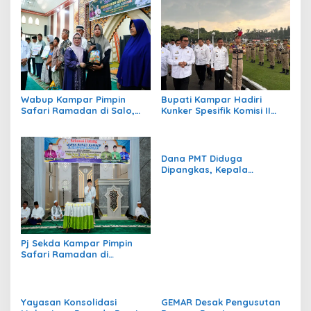
Wabup Kampar Pimpin
Bupati Kampar Hadiri
Safari Ramadan di Salo,
Kunker Spesifik Komisi II
Tekankan One Village One
DPR RI di IPDN, Bahas
Product dan Program
Penguatan Tata Kelola dan
Rumah Layak Huni 2026
Peran Alumni APDN/IPDN
Dana PMT Diduga
Dipangkas, Kepala
Puskesmas Pandau Jaya
Jadi Sorotan
Pj Sekda Kampar Pimpin
Safari Ramadan di
Binuang, Salurkan Bantuan
BRK Syariah–Pemkab dan
Baznas
Yayasan Konsolidasi
GEMAR Desak Pengusutan