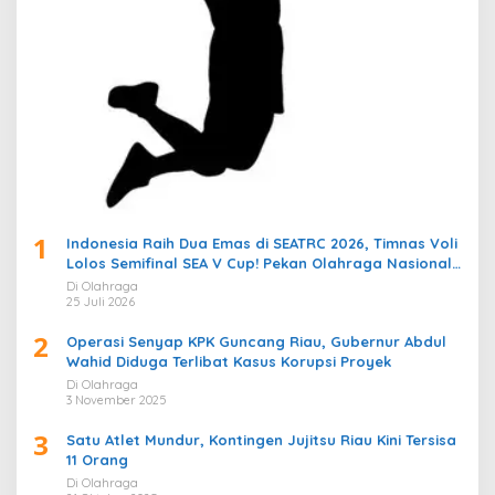
1
Indonesia Raih Dua Emas di SEATRC 2026, Timnas Voli
Lolos Semifinal SEA V Cup! Pekan Olahraga Nasional
Bergemuruh
Di Olahraga
25 Juli 2026
2
Operasi Senyap KPK Guncang Riau, Gubernur Abdul
Wahid Diduga Terlibat Kasus Korupsi Proyek
Di Olahraga
3 November 2025
3
Satu Atlet Mundur, Kontingen Jujitsu Riau Kini Tersisa
11 Orang
Di Olahraga