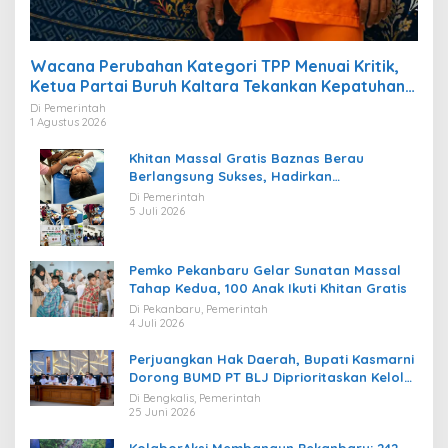
Wacana Perubahan Kategori TPP Menuai Kritik,
Ketua Partai Buruh Kaltara Tekankan Kepatuhan
Regulasi
Di Pemerintah
1 Agustus 2026
Khitan Massal Gratis Baznas Berau
Berlangsung Sukses, Hadirkan
Kebahagiaan bagi Puluhan Anak
Di Pemerintah
5 Juli 2026
Pemko Pekanbaru Gelar Sunatan Massal
Tahap Kedua, 100 Anak Ikuti Khitan Gratis
Di Pekanbaru, Pemerintah
4 Juli 2026
Perjuangkan Hak Daerah, Bupati Kasmarni
Dorong BUMD PT BLJ Diprioritaskan Kelola
Migas
Di Bengkalis, Pemerintah
25 Juni 2026
KolaborAksi Membangun Pekanbaru: 242