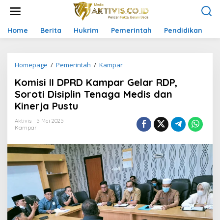
L
e
w
a
Home
Berita
Hukrim
Pemerintah
Pendidikan
P
t
i
k
Homepage
/
Pemerintah
/
Kampar
K
e
o
k
Komisi II DPRD Kampar Gelar RDP,
m
o
i
n
Soroti Disiplin Tenaga Medis dan
s
t
Kinerja Pustu
i
e
I
n
Aktivis
5 Mei 2025
I
Kampar
D
P
R
D
K
a
m
p
a
r