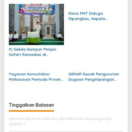
Product dan Program
Penguatan Tata Kelola dan
Rumah Layak Huni 2026
Peran Alumni APDN/IPDN
Dana PMT Diduga
Dipangkas, Kepala
Puskesmas Pandau Jaya
Jadi Sorotan
Pj Sekda Kampar Pimpin
Safari Ramadan di
Binuang, Salurkan Bantuan
BRK Syariah–Pemkab dan
Baznas
Yayasan Konsolidasi
GEMAR Desak Pengusutan
Mahasiswa Pemuda Provinsi
Dugaan Penyimpangan
Riau (Kompor Foundation)
Dana Desa Gunung Mulya
Soroti Dugaan AMDAL
Bermasalah RS Mesra, DLH
Kampar Diminta Buka Data
Tinggalkan Balasan
Alamat email Anda tidak akan dipublikasikan.
Ruas yang wajib
ditandai
*