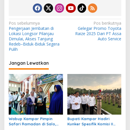
N
Pos sebelumnya
Pos berikutnya
Pengerjaan Jembatan di
Gelegar Promo Toyota
a
Lokasi Longsor Pilanjau
Raize 2025 Dari PT Assa
v
Dimulai, Akses Tanjung
Auto Service
Redeb–Biduk-Biduk Segera
i
Pulih
g
Jangan Lewatkan
a
s
i
p
o
s
Wabup Kampar Pimpin
Bupati Kampar Hadiri
Safari Ramadan di Salo,
Kunker Spesifik Komisi II
Tekankan One Village One
DPR RI di IPDN, Bahas