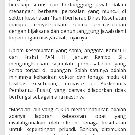
n
bersikap serius dan bertanggung jawab dalam
a
menangani berbagai persoalan yang muncul di
g
sektor kesehatan. “Kami berharap Dinas Kesehatan
a
mampu menyelesaikan semua permasalahan
M
e
dengan bijaksana dan penuh tanggung jawab demi
d
kepentingan masyarakat,” ujarnya.
i
s
Dalam kesempatan yang sama, anggota Komisi II
d
dari Fraksi PAN, H. Januar Rambo, SH,
a
n
mengungkapkan sejumlah permasalahan yang
K
kerap terjadi di lapangan. Salah satunya adalah
i
minimnya kehadiran dokter dan tenaga medis di
n
fasilitas kesehatan, termasuk di Puskesmas
e
Pembantu (Pustu) yang banyak dilaporkan tidak
r
j
berfungsi sebagaimana mestinya.
a
P
“Masalah lain yang cukup memprihatinkan adalah
u
adanya laporan kebocoran obat yang
s
disalahgunakan oleh oknum tenaga kesehatan
t
u
untuk kepentingan pribadi. Bahkan, ditemukan