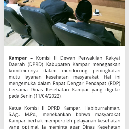
G
e
l
a
r
R
D
P
,
S
o
Kampar –
Komisi II Dewan Perwakilan Rakyat
r
Daerah (DPRD) Kabupaten Kampar menegaskan
o
t
komitmennya dalam mendorong peningkatan
i
mutu layanan kesehatan masyarakat. Hal ini
D
mengemuka dalam Rapat Dengar Pendapat (RDP)
i
bersama Dinas Kesehatan Kampar yang digelar
s
pada Senin (11/04/2022).
i
p
l
Ketua Komisi II DPRD Kampar, Habiburrahman,
i
S.Ag., M.Pd., menekankan bahwa masyarakat
n
Kampar berhak memperoleh pelayanan kesehatan
T
yang optimal. Ia meminta agar Dinas Kesehatan
e