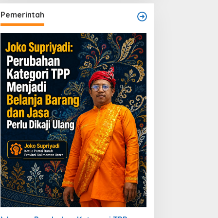
ibiarkan
Wacana Perubahan
Pemerintah
Kategori TPP Menuai Kritik,
Ketua Partai Buruh Kaltara
Tekankan Kepatuhan
Regulasi