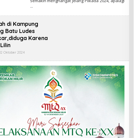
semakin menghangat jelang Pilkada 2024, apalagi
H
N
A
D
K
I
T
I
ah di Kampung
V
I
g Batu Ludes
S
kar,diduga Karena
Lilin
12 Oktober 2024
O
L
E
H
T
E
G
U
H
S
E
T
I
A
N
D
I