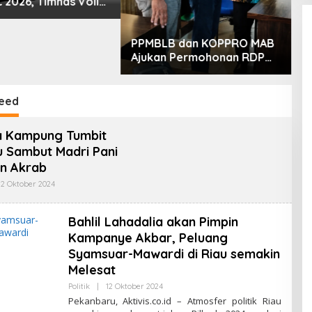
 2026, Timnas Voli
D
emifinal SEA V Cup!
Olahraga Nasional
muruh
PPMBLB dan KOPPRO MAB
Ajukan Permohonan RDP
ke DPRD Berau Bahas
Regulasi dan Solusi Transisi
MBLB
eed
 Kampung Tumbit
 Sambut Madri Pani
n Akrab
12 Oktober 2024
O
L
E
H
Bahlil Lahadalia akan Pimpin
T
E
Kampanye Akbar, Peluang
G
Syamsuar-Mawardi di Riau semakin
U
H
Melesat
S
E
Politik
|
12 Oktober 2024
O
T
L
Pekanbaru, Aktivis.co.id – Atmosfer politik Riau
I
E
A