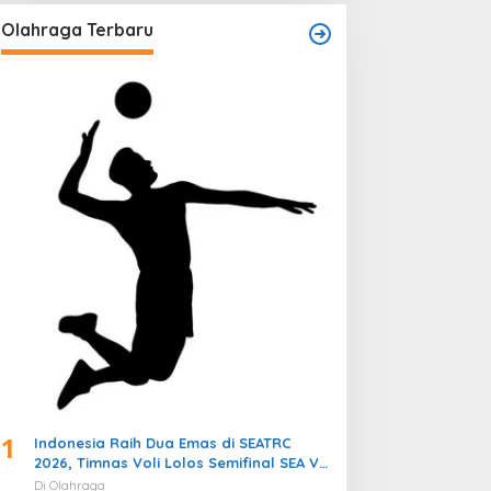
Olahraga Terbaru
1
Indonesia Raih Dua Emas di SEATRC
2026, Timnas Voli Lolos Semifinal SEA V
Cup! Pekan Olahraga Nasional
Di Olahraga