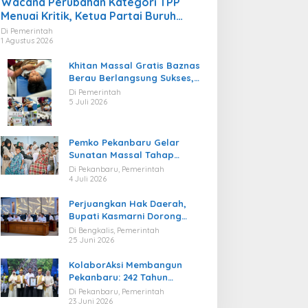
Wacana Perubahan Kategori TPP
Menuai Kritik, Ketua Partai Buruh
Kaltara Tekankan Kepatuhan Regulasi
Di Pemerintah
1 Agustus 2026
Khitan Massal Gratis Baznas
Berau Berlangsung Sukses,
Hadirkan Kebahagiaan bagi
Di Pemerintah
Puluhan Anak
5 Juli 2026
Pemko Pekanbaru Gelar
Sunatan Massal Tahap
Kedua, 100 Anak Ikuti Khitan
Di Pekanbaru, Pemerintah
Gratis
4 Juli 2026
Perjuangkan Hak Daerah,
Bupati Kasmarni Dorong
BUMD PT BLJ Diprioritaskan
Di Bengkalis, Pemerintah
Kelola Migas
25 Juni 2026
KolaborAksi Membangun
Pekanbaru: 242 Tahun
Melangkah Menuju Kota yang
Di Pekanbaru, Pemerintah
Lebih Maju
23 Juni 2026