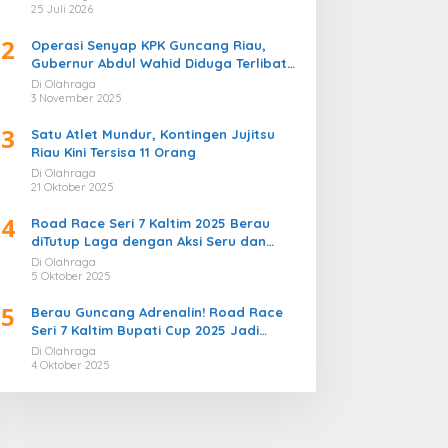
Bergemuruh
25 Juli 2026
2
Operasi Senyap KPK Guncang Riau,
Gubernur Abdul Wahid Diduga Terlibat
Kasus Korupsi Proyek
Di Olahraga
3 November 2025
3
Satu Atlet Mundur, Kontingen Jujitsu
Riau Kini Tersisa 11 Orang
Di Olahraga
21 Oktober 2025
4
Road Race Seri 7 Kaltim 2025 Berau
diTutup Laga dengan Aksi Seru dan
Penuh Sportivitas
Di Olahraga
5 Oktober 2025
5
Berau Guncang Adrenalin! Road Race
Seri 7 Kaltim Bupati Cup 2025 Jadi
Momentum Lahirnya Sirkuit Permanen
Di Olahraga
2026
4 Oktober 2025