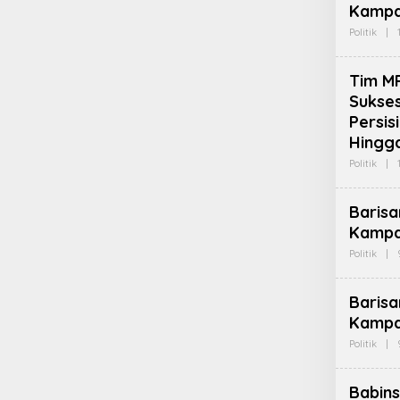
Kampa
Politik
|
Tim M
Sukse
Persis
Hingg
Politik
|
Barisa
Kampa
Politik
|
Barisa
Kampa
Politik
|
Babin