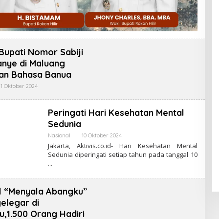
Bupati Nomor Sabiji
nye di Maluang
an Bahasa Banua
11 Oktober 2024
O
L
E
H
Peringati Hari Kesehatan Mental
T
E
Sedunia
G
U
Nasional
|
10 Oktober 2024
O
H
L
Jakarta, Aktivis.co.id- Hari Kesehatan Mental
S
E
Sedunia diperingati setiap tahun pada tanggal 10
E
H
T
A
I
K
A
T
N
I
D
l “Menyala Abangku”
V
I
I
elegar di
S
u,1.500 Orang Hadiri