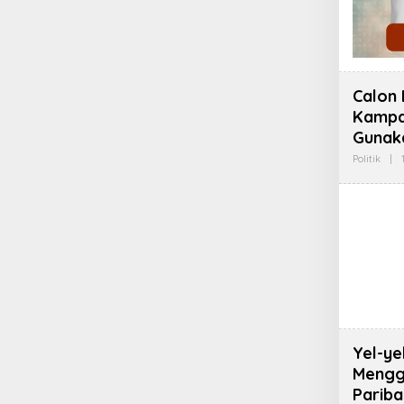
Calon 
Kampa
Gunak
Politik
|
Yel-ye
Mengg
Pariba