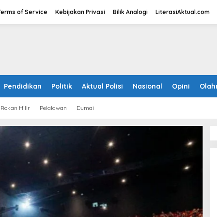
Terms of Service
Kebijakan Privasi
Bilik Analogi
LiterasiAktual.com
Pendidikan
Politik
Aktual Polisi
Nasional
Opini
Olah
Rokan Hilir
Pelalawan
Dumai