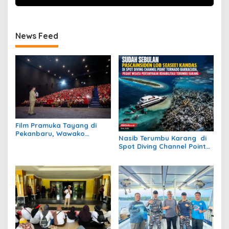
News Feed
Film Pramuka Tayang di
Pekanbaru, Wawako
Nasib Terumbu Karang di
Markarius Ajak Sekolah
Spot Diving Channel Point
Dukung Penguatan
Tornado Barracuda Masih
Karakter Siswa
Belum Jelas