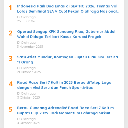
1
Indonesia Raih Dua Emas di SEATRC 2026, Timnas Voli
Lolos Semifinal SEA V Cup! Pekan Olahraga Nasional
Bergemuruh
Di Olahraga
25 Juli 2026
2
Operasi Senyap KPK Guncang Riau, Gubernur Abdul
Wahid Diduga Terlibat Kasus Korupsi Proyek
Di Olahraga
3 November 2025
3
Satu Atlet Mundur, Kontingen Jujitsu Riau Kini Tersisa
11 Orang
Di Olahraga
21 Oktober 2025
4
Road Race Seri 7 Kaltim 2025 Berau diTutup Laga
dengan Aksi Seru dan Penuh Sportivitas
Di Olahraga
5 Oktober 2025
5
Berau Guncang Adrenalin! Road Race Seri 7 Kaltim
Bupati Cup 2025 Jadi Momentum Lahirnya Sirkuit
Permanen 2026
Di Olahraga
4 Oktober 2025