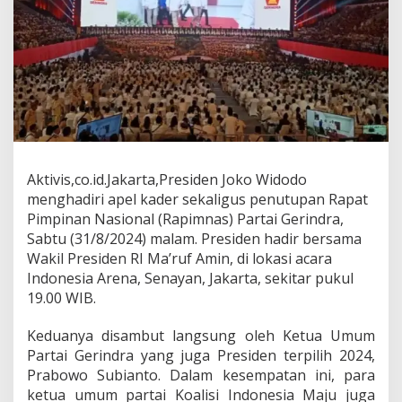
r
i
P
e
n
u
t
u
p
a
n
Aktivis,co.id.Jakarta,Presiden Joko Widodo
R
menghadiri apel kader sekaligus penutupan Rapat
a
p
Pimpinan Nasional (Rapimnas) Partai Gerindra,
i
Sabtu (31/8/2024) malam. Presiden hadir bersama
m
Wakil Presiden RI Ma’ruf Amin, di lokasi acara
n
Indonesia Arena, Senayan, Jakarta, sekitar pukul
a
19.00 WIB.
s
P
a
Keduanya disambut langsung oleh Ketua Umum
r
Partai Gerindra yang juga Presiden terpilih 2024,
t
Prabowo Subianto. Dalam kesempatan ini, para
a
ketua umum partai Koalisi Indonesia Maju juga
i