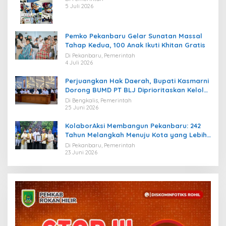
5 Juli 2026
Pemko Pekanbaru Gelar Sunatan Massal
Tahap Kedua, 100 Anak Ikuti Khitan Gratis
Di Pekanbaru, Pemerintah
4 Juli 2026
Perjuangkan Hak Daerah, Bupati Kasmarni
Dorong BUMD PT BLJ Diprioritaskan Kelola
Migas
Di Bengkalis, Pemerintah
25 Juni 2026
KolaborAksi Membangun Pekanbaru: 242
Tahun Melangkah Menuju Kota yang Lebih
Maju
Di Pekanbaru, Pemerintah
23 Juni 2026