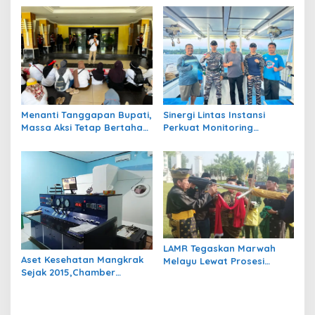
Karakter Siswa
Belum Jelas
Menanti Tanggapan Bupati,
Sinergi Lintas Instansi
Massa Aksi Tetap Bertahan
Perkuat Monitoring
di Kantor Bupati Berau
Perairan Maratua Demi
Menjaga Kondusivitas
Wisata Bahari
LAMR Tegaskan Marwah
Aset Kesehatan Mangkrak
Melayu Lewat Prosesi
Sejak 2015,Chamber
Tonggul Adat: “Bukan
Hiperbarik Bernilai Rp3,5
Sekadar Kayu Berdiri”
Miliar Akankah Difungsikan
Kembali?