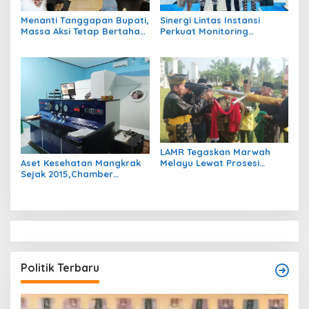
Menanti Tanggapan Bupati,
Sinergi Lintas Instansi
Massa Aksi Tetap Bertahan
Perkuat Monitoring
di Kantor Bupati Berau
Perairan Maratua Demi
Menjaga Kondusivitas
Wisata Bahari
LAMR Tegaskan Marwah
Aset Kesehatan Mangkrak
Melayu Lewat Prosesi
Sejak 2015,Chamber
Tonggul Adat: “Bukan
Hiperbarik Bernilai Rp3,5
Sekadar Kayu Berdiri”
Miliar Akankah Difungsikan
Kembali?
Politik Terbaru