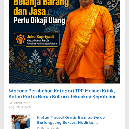
Wacana Perubahan Kategori TPP Menuai Kritik,
Ketua Partai Buruh Kaltara Tekankan Kepatuhan
Regulasi
Di Pemerintah
1 Agustus 2026
Khitan Massal Gratis Baznas Berau
Berlangsung Sukses, Hadirkan
Kebahagiaan bagi Puluhan Anak
Di Pemerintah