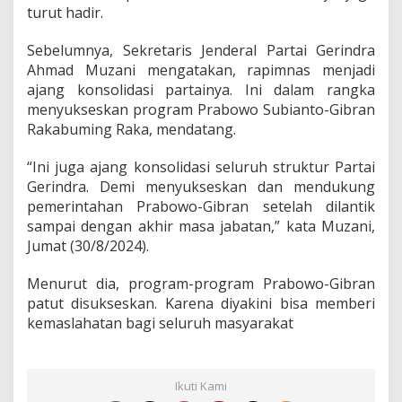
G
turut hadir.
e
r
Sebelumnya, Sekretaris Jenderal Partai Gerindra
i
Ahmad Muzani mengatakan, rapimnas menjadi
n
ajang konsolidasi partainya. Ini dalam rangka
d
r
menyukseskan program Prabowo Subianto-Gibran
a
Rakabuming Raka, mendatang.
“Ini juga ajang konsolidasi seluruh struktur Partai
Gerindra. Demi menyukseskan dan mendukung
pemerintahan Prabowo-Gibran setelah dilantik
sampai dengan akhir masa jabatan,” kata Muzani,
Jumat (30/8/2024).
Menurut dia, program-program Prabowo-Gibran
patut disukseskan. Karena diyakini bisa memberi
kemaslahatan bagi seluruh masyarakat
Ikuti Kami