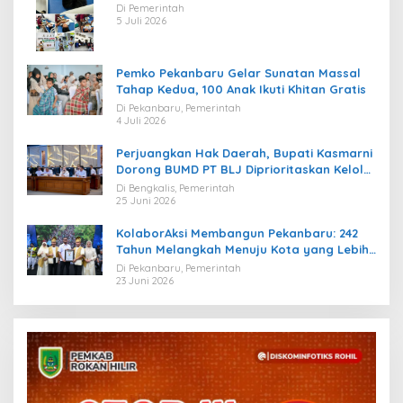
Kebahagiaan bagi Puluhan Anak
Di Pemerintah
5 Juli 2026
Pemko Pekanbaru Gelar Sunatan Massal
Tahap Kedua, 100 Anak Ikuti Khitan Gratis
Di Pekanbaru, Pemerintah
4 Juli 2026
Perjuangkan Hak Daerah, Bupati Kasmarni
Dorong BUMD PT BLJ Diprioritaskan Kelola
Migas
Di Bengkalis, Pemerintah
25 Juni 2026
KolaborAksi Membangun Pekanbaru: 242
Tahun Melangkah Menuju Kota yang Lebih
Maju
Di Pekanbaru, Pemerintah
23 Juni 2026