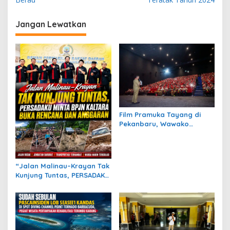
i
g
Jangan Lewatkan
a
s
i
p
o
s
Film Pramuka Tayang di
Pekanbaru, Wawako
Markarius Ajak Sekolah
Dukung Penguatan
Karakter Siswa
“Jalan Malinau–Krayan Tak
Kunjung Tuntas, PERSADAKU
Minta BPJN Kaltara Buka
Rencana dan Anggaran”