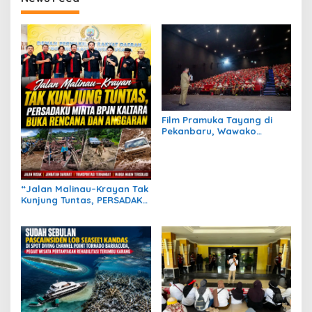
Film Pramuka Tayang di
Pekanbaru, Wawako
Markarius Ajak Sekolah
Dukung Penguatan
Karakter Siswa
“Jalan Malinau–Krayan Tak
Kunjung Tuntas, PERSADAKU
Minta BPJN Kaltara Buka
Rencana dan Anggaran”