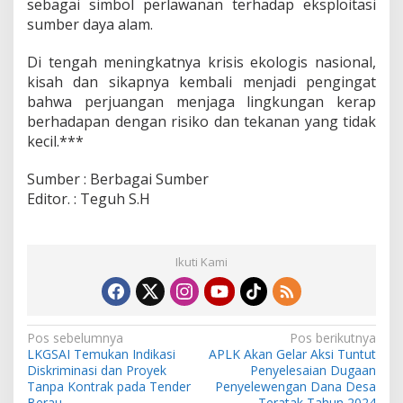
sebagai simbol perlawanan terhadap eksploitasi
sumber daya alam.
Di tengah meningkatnya krisis ekologis nasional,
kisah dan sikapnya kembali menjadi pengingat
bahwa perjuangan menjaga lingkungan kerap
berhadapan dengan risiko dan tekanan yang tidak
kecil.***
Sumber : Berbagai Sumber
Editor. : Teguh S.H
Ikuti Kami
N
Pos sebelumnya
Pos berikutnya
LKGSAI Temukan Indikasi
APLK Akan Gelar Aksi Tuntut
a
Diskriminasi dan Proyek
Penyelesaian Dugaan
v
Tanpa Kontrak pada Tender
Penyelewengan Dana Desa
Berau
Teratak Tahun 2024