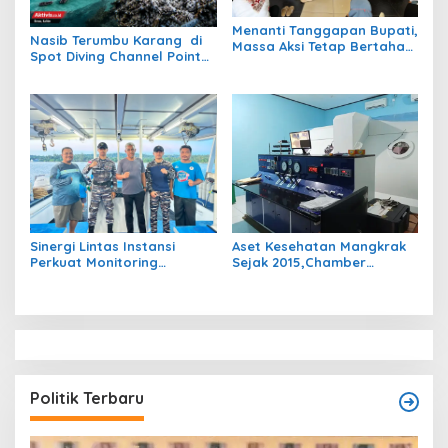
Menanti Tanggapan Bupati,
Nasib Terumbu Karang di
Massa Aksi Tetap Bertahan
Spot Diving Channel Point
di Kantor Bupati Berau
Tornado Barracuda Masih
Belum Jelas
Sinergi Lintas Instansi
Aset Kesehatan Mangkrak
Perkuat Monitoring
Sejak 2015,Chamber
Perairan Maratua Demi
Hiperbarik Bernilai Rp3,5
Menjaga Kondusivitas
Miliar Akankah Difungsikan
Wisata Bahari
Kembali?
Politik Terbaru