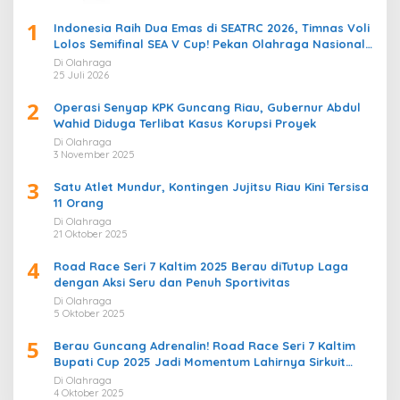
1
Indonesia Raih Dua Emas di SEATRC 2026, Timnas Voli
Lolos Semifinal SEA V Cup! Pekan Olahraga Nasional
Bergemuruh
Di Olahraga
25 Juli 2026
2
Operasi Senyap KPK Guncang Riau, Gubernur Abdul
Wahid Diduga Terlibat Kasus Korupsi Proyek
Di Olahraga
3 November 2025
3
Satu Atlet Mundur, Kontingen Jujitsu Riau Kini Tersisa
11 Orang
Di Olahraga
21 Oktober 2025
4
Road Race Seri 7 Kaltim 2025 Berau diTutup Laga
dengan Aksi Seru dan Penuh Sportivitas
Di Olahraga
5 Oktober 2025
5
Berau Guncang Adrenalin! Road Race Seri 7 Kaltim
Bupati Cup 2025 Jadi Momentum Lahirnya Sirkuit
Permanen 2026
Di Olahraga
4 Oktober 2025