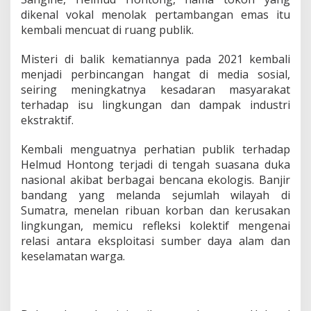
a
dikenal vokal menolak pertambangan emas itu
l
kembali mencuat di ruang publik.
i
D
i
Misteri di balik kematiannya pada 2021 kembali
s
menjadi perbincangan hangat di media sosial,
o
seiring meningkatnya kesadaran masyarakat
r
terhadap isu lingkungan dan dampak industri
o
ekstraktif.
t
d
i
Kembali menguatnya perhatian publik terhadap
T
Helmud Hontong terjadi di tengah suasana duka
e
nasional akibat berbagai bencana ekologis. Banjir
n
bandang yang melanda sejumlah wilayah di
g
a
Sumatra, menelan ribuan korban dan kerusakan
h
lingkungan, memicu refleksi kolektif mengenai
M
relasi antara eksploitasi sumber daya alam dan
e
keselamatan warga.
n
g
u
a
t