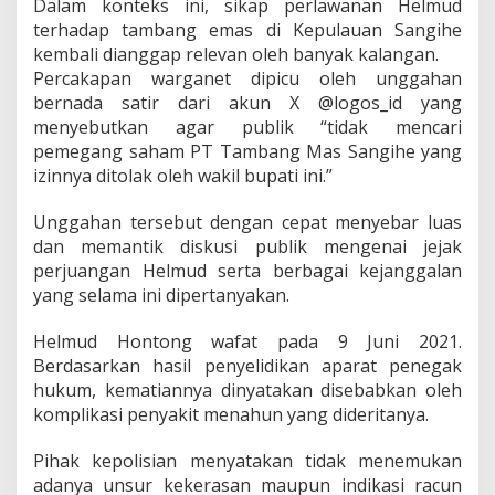
Dalam konteks ini, sikap perlawanan Helmud
n
terhadap tambang emas di Kepulauan Sangihe
y
kembali dianggap relevan oleh banyak kalangan.
a
I
Percakapan warganet dipicu oleh unggahan
s
bernada satir dari akun X @logos_id yang
u
menyebutkan agar publik “tidak mencari
L
pemegang saham PT Tambang Mas Sangihe yang
i
n
izinnya ditolak oleh wakil bupati ini.”
g
k
Unggahan tersebut dengan cepat menyebar luas
u
dan memantik diskusi publik mengenai jejak
n
perjuangan Helmud serta berbagai kejanggalan
g
a
yang selama ini dipertanyakan.
n
Helmud Hontong wafat pada 9 Juni 2021.
Berdasarkan hasil penyelidikan aparat penegak
hukum, kematiannya dinyatakan disebabkan oleh
komplikasi penyakit menahun yang dideritanya.
Pihak kepolisian menyatakan tidak menemukan
adanya unsur kekerasan maupun indikasi racun