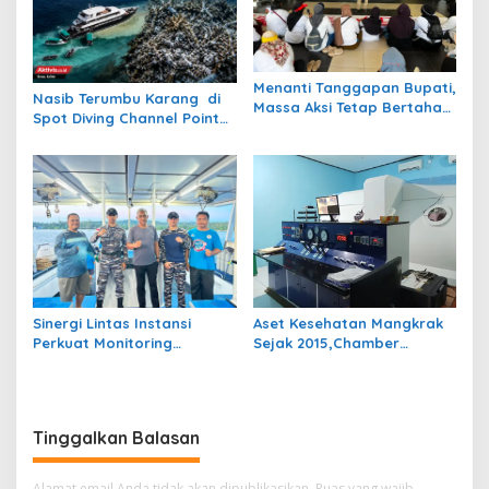
Menanti Tanggapan Bupati,
Nasib Terumbu Karang di
Massa Aksi Tetap Bertahan
Spot Diving Channel Point
di Kantor Bupati Berau
Tornado Barracuda Masih
Belum Jelas
Sinergi Lintas Instansi
Aset Kesehatan Mangkrak
Perkuat Monitoring
Sejak 2015,Chamber
Perairan Maratua Demi
Hiperbarik Bernilai Rp3,5
Menjaga Kondusivitas
Miliar Akankah Difungsikan
Wisata Bahari
Kembali?
Tinggalkan Balasan
Alamat email Anda tidak akan dipublikasikan.
Ruas yang wajib