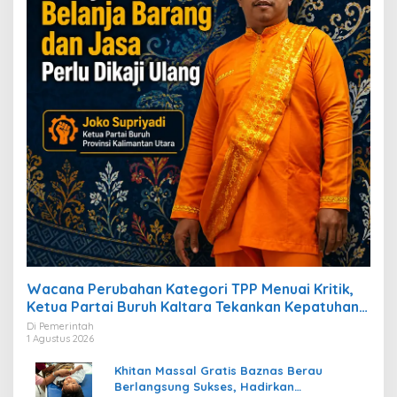
Wacana Perubahan Kategori TPP Menuai Kritik,
Ketua Partai Buruh Kaltara Tekankan Kepatuhan
Regulasi
Di Pemerintah
1 Agustus 2026
Khitan Massal Gratis Baznas Berau
Berlangsung Sukses, Hadirkan