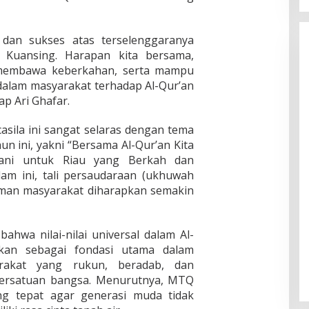
dan sukses atas terselenggaranya
 Kuansing. Harapan kita bersama,
r, membawa keberkahan, serta mampu
lam masyarakat terhadap Al-Qur’an
p Ari Ghafar.
ila ini sangat selaras dengan tema
un ini, yakni “Bersama Al-Qur’an Kita
ani untuk Riau yang Berkah dan
slam ini, tali persaudaraan (ukhuwah
aman masyarakat diharapkan semakin
ahwa nilai-nilai universal dalam Al-
ikan sebagai fondasi utama dalam
rakat yang rukun, beradab, dan
rsatuan bangsa. Menurutnya, MTQ
g tepat agar generasi muda tidak