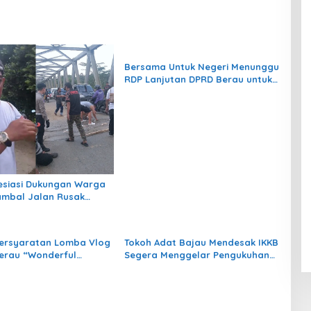
Bersama Untuk Negeri Menunggu
RDP Lanjutan DPRD Berau untuk
Evaluasi CSR dan PPM
Perusahaan
resiasi Dukungan Warga
mbal Jalan Rusak
n Gunung Tabur,
n Dilanjutkan Malam Ini
Persyaratan Lomba Vlog
Tokoh Adat Bajau Mendesak IKKB
erau “Wonderful
Segera Menggelar Pengukuhan
“Dorong Kolaborasi
Marsudi sebagai Ketua Terpilih
Promosikan Destinasi