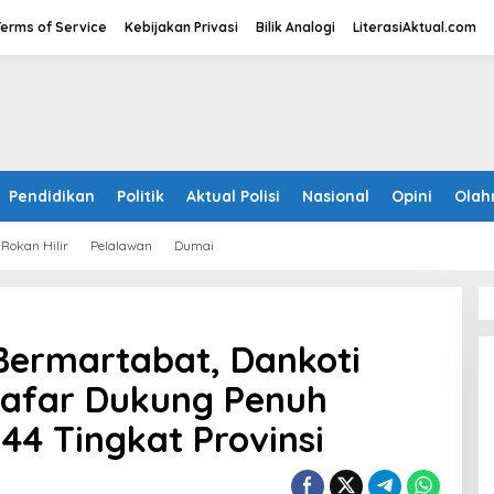
Terms of Service
Kebijakan Privasi
Bilik Analogi
LiterasiAktual.com
Pendidikan
Politik
Aktual Polisi
Nasional
Opini
Olah
Rokan Hilir
Pelalawan
Dumai
Bermartabat, Dankoti
hafar Dukung Penuh
44 Tingkat Provinsi