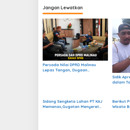
i
Jangan Lewatkan
g
a
s
i
p
o
s
Persada Nilai DPRD Malinau
Lepas Tangan, Dugaan
Pengalihan Isu dan Intimidasi
Sidik Ap
Warnai Perjuangan Wali Murid
dalam Ta
Terdampak SPMB
Jembata
Pekerjaa
Sidang Sengketa Lahan PT KAJ
Berikut 
Memanas,Gugatan Menyeret
Wisata B
Pemda Kukar ke Meja Hijau !
Journey 
Kreatif 
Lokal