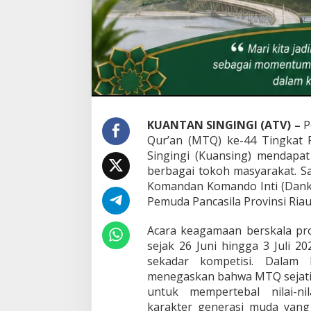
n
u
h
P
e
r
h
e
l
a
KUANTAN SINGINGI (ATV) –
P
t
a
Qur’an (MTQ) ke-44 Tingkat 
n
Singingi (Kuansing) mendapa
M
berbagai tokoh masyarakat. S
T
Komandan Komando Inti (Danko
Q
Pemuda Pancasila Provinsi Riau,
k
e
-
Acara keagamaan berskala pro
4
sejak 26 Juni hingga 3 Juli 20
4
sekadar kompetisi. Dalam 
T
menegaskan bahwa MTQ sejat
i
n
untuk mempertebal nilai-ni
g
karakter generasi muda yang