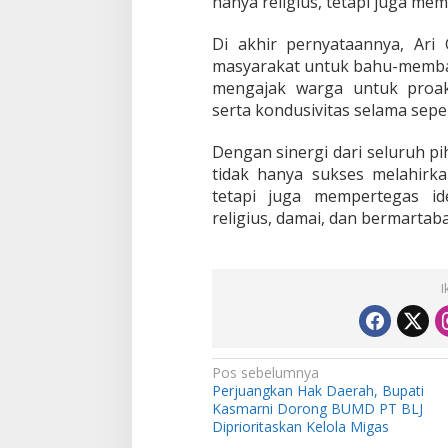
hanya religius, tetapi juga memil
Di akhir pernyataannya, Ar
masyarakat untuk bahu-membah
mengajak warga untuk proak
serta kondusivitas selama se
Dengan sinergi dari seluruh pi
tidak hanya sukses melahirkan
tetapi juga mempertegas id
religius, damai, dan bermartaba
I
N
Pos sebelumnya
Perjuangkan Hak Daerah, Bupati
a
Kasmarni Dorong BUMD PT BLJ
v
Diprioritaskan Kelola Migas