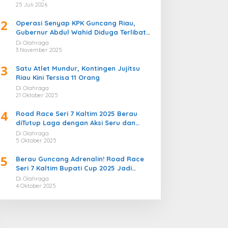
Bergemuruh
25 Juli 2026
2
Operasi Senyap KPK Guncang Riau,
Gubernur Abdul Wahid Diduga Terlibat
Kasus Korupsi Proyek
Di Olahraga
3 November 2025
3
Satu Atlet Mundur, Kontingen Jujitsu
Riau Kini Tersisa 11 Orang
Di Olahraga
21 Oktober 2025
4
Road Race Seri 7 Kaltim 2025 Berau
diTutup Laga dengan Aksi Seru dan
Penuh Sportivitas
Di Olahraga
5 Oktober 2025
5
Berau Guncang Adrenalin! Road Race
Seri 7 Kaltim Bupati Cup 2025 Jadi
Momentum Lahirnya Sirkuit Permanen
Di Olahraga
2026
4 Oktober 2025