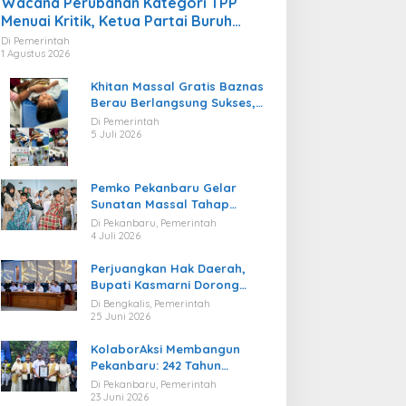
Wacana Perubahan Kategori TPP
Menuai Kritik, Ketua Partai Buruh
Kaltara Tekankan Kepatuhan Regulasi
Di Pemerintah
1 Agustus 2026
Khitan Massal Gratis Baznas
Berau Berlangsung Sukses,
Hadirkan Kebahagiaan bagi
Di Pemerintah
Puluhan Anak
5 Juli 2026
Pemko Pekanbaru Gelar
Sunatan Massal Tahap
Kedua, 100 Anak Ikuti Khitan
Di Pekanbaru, Pemerintah
Gratis
4 Juli 2026
Perjuangkan Hak Daerah,
Bupati Kasmarni Dorong
BUMD PT BLJ Diprioritaskan
Di Bengkalis, Pemerintah
Kelola Migas
25 Juni 2026
KolaborAksi Membangun
Pekanbaru: 242 Tahun
Melangkah Menuju Kota yang
Di Pekanbaru, Pemerintah
Lebih Maju
23 Juni 2026