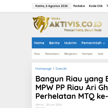
L
e
Kamis, 6 Agustus 2026
Redaksi
Kode Etik
w
a
t
i
k
e
k
o
Home
Berita
Hukrim
Pemerintah
n
t
e
Riau
Pekanbaru
Bengkalis
Kampar
Siak
n
Homepage
/
Daerah
B
a
Bangun Riau yang 
n
g
MPW PP Riau Ari G
u
n
Perhelatan MTQ ke-
R
i
a
Aktivis
28 Juni 2026
u