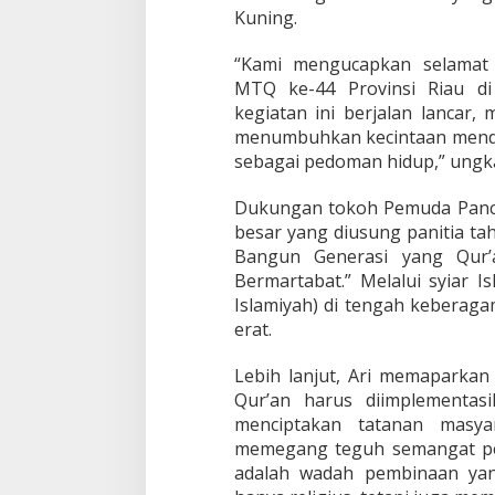
k
Kuning.
a
t
“Kami mengucapkan selamat 
P
r
MTQ ke-44 Provinsi Riau di
o
kegiatan ini berjalan lanca
v
menumbuhkan kecintaan menda
i
sebagai pedoman hidup,” ungka
n
s
i
Dukungan tokoh Pemuda Pancas
besar yang diusung panitia tah
Bangun Generasi yang Qur’
Bermartabat.” Melalui syiar I
Islamiyah) di tengah keberag
erat.
Lebih lanjut, Ari memaparkan b
Qur’an harus diimplementas
menciptakan tatanan masya
memegang teguh semangat pe
adalah wadah pembinaan yan