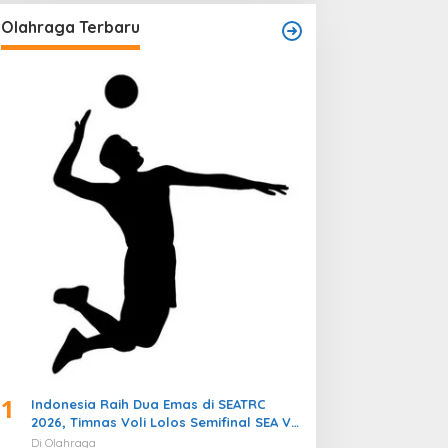
Olahraga Terbaru
1
Indonesia Raih Dua Emas di SEATRC
2026, Timnas Voli Lolos Semifinal SEA V
Cup! Pekan Olahraga Nasional
Di Olahraga