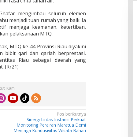
iki rasa cinta tanah air.
i Ghafar mengimbau seluruh elemen
u menjadi tuan rumah yang baik. Ia
tif menjaga keamanan, ketertiban,
pekan pelaksanaan MTQ.
hak, MTQ ke-44 Provinsi Riau diyakini
 bibit qari dan qariah berprestasi,
entitas Riau sebagai daerah yang
t. (Rr21)
kuti Kami
Pos berikutnya
Sinergi Lintas Instansi Perkuat
Monitoring Perairan Maratua Demi
Menjaga Kondusivitas Wisata Bahari