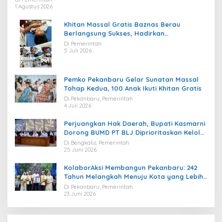
1 Agustus 2026
Khitan Massal Gratis Baznas Berau
Berlangsung Sukses, Hadirkan
Kebahagiaan bagi Puluhan Anak
Di Pemerintah
5 Juli 2026
Pemko Pekanbaru Gelar Sunatan Massal
Tahap Kedua, 100 Anak Ikuti Khitan Gratis
Di Pekanbaru, Pemerintah
4 Juli 2026
Perjuangkan Hak Daerah, Bupati Kasmarni
Dorong BUMD PT BLJ Diprioritaskan Kelola
Migas
Di Bengkalis, Pemerintah
25 Juni 2026
KolaborAksi Membangun Pekanbaru: 242
Tahun Melangkah Menuju Kota yang Lebih
Maju
Di Pekanbaru, Pemerintah
23 Juni 2026