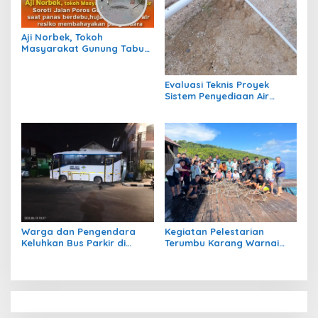
Aji Norbek, Tokoh
Masyarakat Gunung Tabur,
Soroti Jalan Harm Ayoeb,
Genangan Air dan Lumpur
Dikeluhkan Warga
Evaluasi Teknis Proyek
Sistem Penyediaan Air
Bersih Dana Kampung di RT
1 Semanting Tidak
Berfungsi
Warga dan Pengendara
Kegiatan Pelestarian
Keluhkan Bus Parkir di
Terumbu Karang Warnai
Trotoar Kawasan Sanipa 2
Bakti Infrastruktour 2026 di
Tanjung Redeb
Pulau Maratua