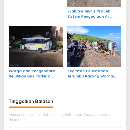
Soroti Jalan Harm Ayoeb,
Genangan Air dan Lumpur
Evaluasi Teknis Proyek
Dikeluhkan Warga
Sistem Penyediaan Air
Bersih Dana Kampung di RT
1 Semanting Tidak
Berfungsi
Warga dan Pengendara
Kegiatan Pelestarian
Keluhkan Bus Parkir di
Terumbu Karang Warnai
Trotoar Kawasan Sanipa 2
Bakti Infrastruktour 2026 di
Tanjung Redeb
Pulau Maratua
Tinggalkan Balasan
Alamat email Anda tidak akan dipublikasikan.
Ruas yang wajib
ditandai
*