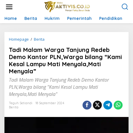
L
e
w
a
Home
Berita
Hukrim
Pemerintah
Pendidikan
P
t
i
k
Homepage
/
Berita
T
e
a
k
Tadi Malam Warga Tanjung Redeb
d
o
i
n
Demo Kantor PLN,Warga bilang “Kami
M
t
Kesal Lampu Mati Menyala,Mati
a
e
Menyala”
l
n
a
Tadi Malam Warga Tanjung Redeb Demo Kantor
m
PLN,Warga bilang "Kami Kesal Lampu Mati
W
a
Menyala,Mati Menyala"
r
g
Teguh Setiandi
18 September 2024
Berita
a
T
a
n
j