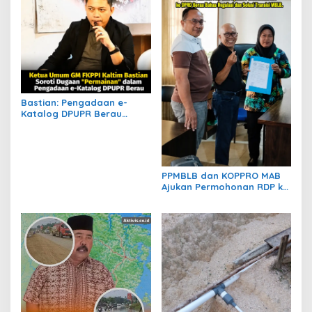
Bastian: Pengadaan e-
Katalog DPUPR Berau
Harus Transparan, Dugaan
Permainan Tak Boleh
Dibiarkan
PPMBLB dan KOPPRO MAB
Ajukan Permohonan RDP ke
DPRD Berau Bahas Regulasi
dan Solusi Transisi MBLB