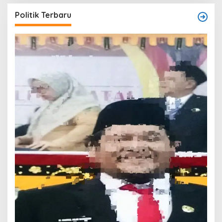
Politik Terbaru
T
O
W
Di