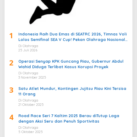
1
Indonesia Raih Dua Emas di SEATRC 2026, Timnas Voli
Lolos Semifinal SEA V Cup! Pekan Olahraga Nasional
Bergemuruh
Di Olahraga
25 Juli 2026
2
Operasi Senyap KPK Guncang Riau, Gubernur Abdul
Wahid Diduga Terlibat Kasus Korupsi Proyek
Di Olahraga
3 November 2025
3
Satu Atlet Mundur, Kontingen Jujitsu Riau Kini Tersisa
11 Orang
Di Olahraga
21 Oktober 2025
4
Road Race Seri 7 Kaltim 2025 Berau diTutup Laga
dengan Aksi Seru dan Penuh Sportivitas
Di Olahraga
5 Oktober 2025