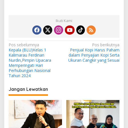
Ikuti Kami
N
Pos sebelumnya
Pos berikutnya
Kepala (BLU)Kelas 1
Penjual Kopi Harus Paham
a
Kalimarau Ferdinan
dalam Penyajian Kopi Serta
v
Nurdin,Pimpin Upacara
Ukuran Cangkir yang Sesuai
Memperingati Hari
i
Perhubungan Nasional
Tahun 2024
g
a
Jangan Lewatkan
s
i
p
o
s