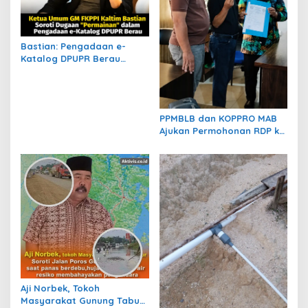
Bastian: Pengadaan e-
Katalog DPUPR Berau
Harus Transparan, Dugaan
Permainan Tak Boleh
Dibiarkan
PPMBLB dan KOPPRO MAB
Ajukan Permohonan RDP ke
DPRD Berau Bahas Regulasi
dan Solusi Transisi MBLB
Aji Norbek, Tokoh
Masyarakat Gunung Tabur,