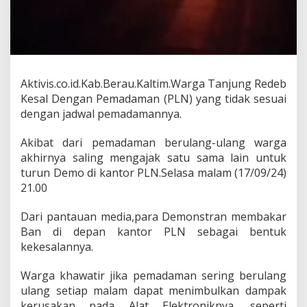
g
a
b
i
l
a
n
Aktivis.co.id.Kab.Berau.Kaltim.Warga Tanjung Redeb
g
Kesal Dengan Pemadaman (PLN) yang tidak sesuai
"
dengan jadwal pemadamannya.
K
a
Akibat dari pemadaman berulang-ulang warga
m
i
akhirnya saling mengajak satu sama lain untuk
K
turun Demo di kantor PLN.Selasa malam (17/09/24)
e
21.00
s
a
Dari pantauan media,para Demonstran membakar
l
L
Ban di depan kantor PLN sebagai bentuk
a
kekesalannya.
m
p
Warga khawatir jika pemadaman sering berulang
u
ulang setiap malam dapat menimbulkan dampak
M
a
kerusakan pada Alat Elektroniknya, seperti