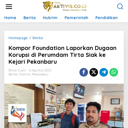
L
e
w
a
Home
Berita
Hukrim
Pemerintah
Pendidikan
P
t
i
k
Homepage
/
Berita
K
e
o
k
Kompor Foundation Laporkan Dugaan
m
o
p
n
Korupsi di Perumdam Tirta Siak ke
o
t
Kejari Pekanbaru
r
e
F
n
Bima Yusril
6 Agustus 2025
o
Berita
,
Hukrim
,
Pekanbaru
u
n
d
a
t
i
o
n
L
a