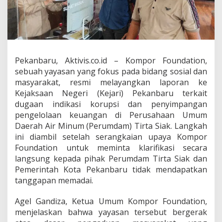
p
o
r
k
a
n
D
Pekanbaru, Aktivis.co.id – Kompor Foundation,
u
sebuah yayasan yang fokus pada bidang sosial dan
g
masyarakat, resmi melayangkan laporan ke
a
Kejaksaan Negeri (Kejari) Pekanbaru terkait
a
n
dugaan indikasi korupsi dan penyimpangan
K
pengelolaan keuangan di Perusahaan Umum
o
Daerah Air Minum (Perumdam) Tirta Siak. Langkah
r
ini diambil setelah serangkaian upaya Kompor
u
p
Foundation untuk meminta klarifikasi secara
s
langsung kepada pihak Perumdam Tirta Siak dan
i
Pemerintah Kota Pekanbaru tidak mendapatkan
d
tanggapan memadai.
i
P
e
Agel Gandiza, Ketua Umum Kompor Foundation,
r
menjelaskan bahwa yayasan tersebut bergerak
u