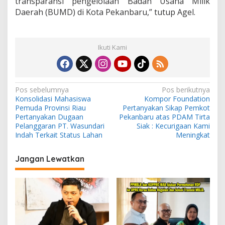
transparansi pengelolaan Badan Usaha Milik
Daerah (BUMD) di Kota Pekanbaru,” tutup Agel.
Ikuti Kami
N
Pos sebelumnya
Pos berikutnya
Konsolidasi Mahasiswa
Kompor Foundation
a
Pemuda Provinsi Riau
Pertanyakan Sikap Pemkot
v
Pertanyakan Dugaan
Pekanbaru atas PDAM Tirta
Pelanggaran PT. Wasundari
Siak : Kecurigaan Kami
i
Indah Terkait Status Lahan
Meningkat
g
Jangan Lewatkan
a
s
i
p
o