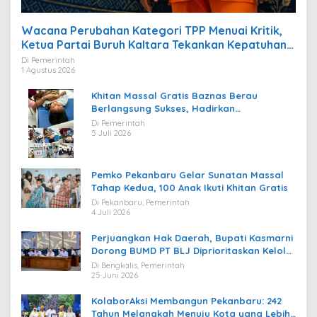
Wacana Perubahan Kategori TPP Menuai Kritik,
Ketua Partai Buruh Kaltara Tekankan Kepatuhan
Regulasi
Di Pemerintah
1 Agustus 2026
Khitan Massal Gratis Baznas Berau
Berlangsung Sukses, Hadirkan
Kebahagiaan bagi Puluhan Anak
Di Pemerintah
5 Juli 2026
Pemko Pekanbaru Gelar Sunatan Massal
Tahap Kedua, 100 Anak Ikuti Khitan Gratis
Di Pekanbaru, Pemerintah
4 Juli 2026
Perjuangkan Hak Daerah, Bupati Kasmarni
Dorong BUMD PT BLJ Diprioritaskan Kelola
Migas
Di Bengkalis, Pemerintah
25 Juni 2026
KolaborAksi Membangun Pekanbaru: 242
Tahun Melangkah Menuju Kota yang Lebih