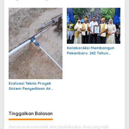
Soroti Jalan Harm Ayoeb,
Genangan Air dan Lumpur
Dikeluhkan Warga
KolaborAksi Membangun
Pekanbaru: 242 Tahun
Melangkah Menuju Kota
yang Lebih Maju
Evaluasi Teknis Proyek
Sistem Penyediaan Air
Bersih Dana Kampung di RT
1 Semanting Tidak
Berfungsi
Tinggalkan Balasan
Alamat email Anda tidak akan dipublikasikan.
Ruas yang wajib