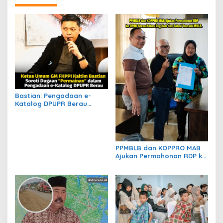
Bastian: Pengadaan e-
Katalog DPUPR Berau
Harus Transparan, Dugaan
Permainan Tak Boleh
Dibiarkan
PPMBLB dan KOPPRO MAB
Ajukan Permohonan RDP ke
DPRD Berau Bahas Regulasi
dan Solusi Transisi MBLB