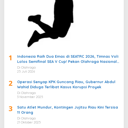
1
Indonesia Raih Dua Emas di SEATRC 2026, Timnas Voli
Lolos Semifinal SEA V Cup! Pekan Olahraga Nasional
Bergemuruh
Di Olahraga
25 Juli 2026
2
Operasi Senyap KPK Guncang Riau, Gubernur Abdul
Wahid Diduga Terlibat Kasus Korupsi Proyek
Di Olahraga
3 November 2025
3
Satu Atlet Mundur, Kontingen Jujitsu Riau Kini Tersisa
11 Orang
Di Olahraga
21 Oktober 2025