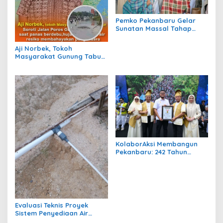
Pemko Pekanbaru Gelar
Sunatan Massal Tahap
Kedua, 100 Anak Ikuti
Khitan Gratis
Aji Norbek, Tokoh
Masyarakat Gunung Tabur,
Soroti Jalan Harm Ayoeb,
Genangan Air dan Lumpur
Dikeluhkan Warga
KolaborAksi Membangun
Pekanbaru: 242 Tahun
Melangkah Menuju Kota
yang Lebih Maju
Evaluasi Teknis Proyek
Sistem Penyediaan Air
Bersih Dana Kampung di RT