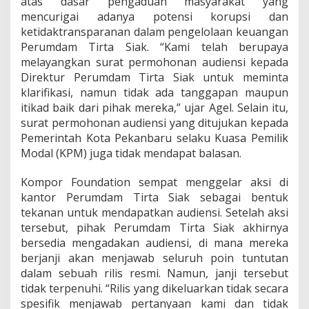
atas dasar pengaduan masyarakat yang
m
mencurigai adanya potensi korupsi dan
d
ketidaktransparanan dalam pengelolaan keuangan
a
m
Perumdam Tirta Siak. “Kami telah berupaya
T
melayangkan surat permohonan audiensi kepada
i
Direktur Perumdam Tirta Siak untuk meminta
r
klarifikasi, namun tidak ada tanggapan maupun
t
a
itikad baik dari pihak mereka,” ujar Agel. Selain itu,
S
surat permohonan audiensi yang ditujukan kepada
i
Pemerintah Kota Pekanbaru selaku Kuasa Pemilik
a
Modal (KPM) juga tidak mendapat balasan.
k
k
e
Kompor Foundation sempat menggelar aksi di
K
kantor Perumdam Tirta Siak sebagai bentuk
e
tekanan untuk mendapatkan audiensi. Setelah aksi
j
tersebut, pihak Perumdam Tirta Siak akhirnya
a
bersedia mengadakan audiensi, di mana mereka
r
i
berjanji akan menjawab seluruh poin tuntutan
P
dalam sebuah rilis resmi. Namun, janji tersebut
e
tidak terpenuhi. “Rilis yang dikeluarkan tidak secara
k
spesifik menjawab pertanyaan kami dan tidak
a