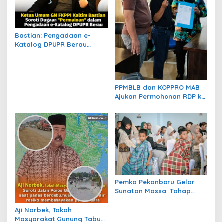
s
Bastian: Pengadaan e-
Katalog DPUPR Berau
Harus Transparan, Dugaan
Permainan Tak Boleh
Dibiarkan
PPMBLB dan KOPPRO MAB
Ajukan Permohonan RDP ke
DPRD Berau Bahas Regulasi
dan Solusi Transisi MBLB
Pemko Pekanbaru Gelar
Sunatan Massal Tahap
Kedua, 100 Anak Ikuti
Khitan Gratis
Aji Norbek, Tokoh
Masyarakat Gunung Tabur,